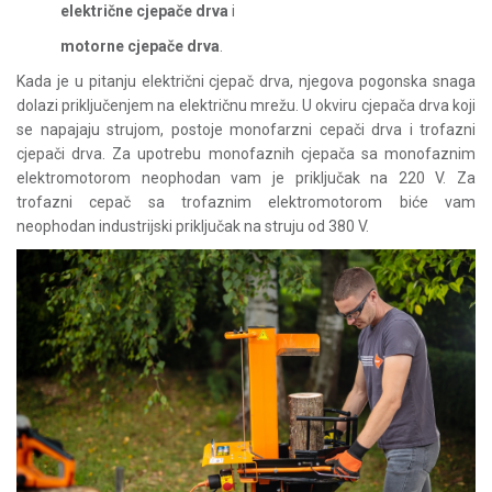
električne cjepače drva
i
motorne cjepače drva
.
Kada je u pitanju električni cjepač drva, njegova pogonska snaga
dolazi priključenjem na električnu mrežu. U okviru cjepača drva koji
se napajaju strujom, postoje monofarzni cepači drva i trofazni
cjepači drva. Za upotrebu monofaznih cjepača sa monofaznim
elektromotorom neophodan vam je priključak na 220 V. Za
trofazni cepač sa trofaznim elektromotorom biće vam
neophodan industrijski priključak na struju od 380 V.