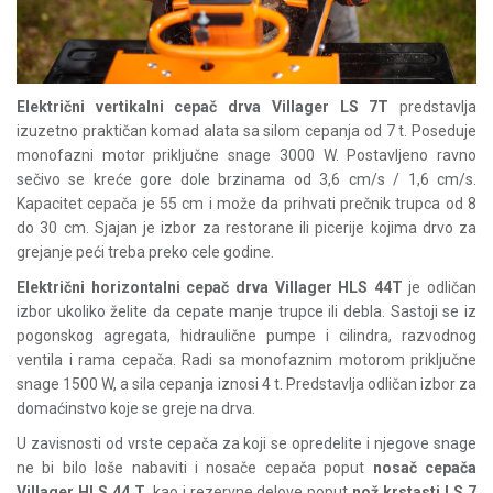
Električni vertikalni cepač drva Villager LS 7T
predstavlja
izuzetno praktičan komad alata sa silom cepanja od 7 t. Poseduje
monofazni motor priključne snage 3000 W. Postavljeno ravno
sečivo se kreće gore dole brzinama od 3,6 cm/s / 1,6 cm/s.
Kapacitet cepača je 55 cm i može da prihvati prečnik trupca od 8
do 30 cm. Sjajan je izbor za restorane ili picerije kojima drvo za
grejanje peći treba preko cele godine.
Električni horizontalni cepač drva Villager HLS 44T
je odličan
izbor ukoliko želite da cepate manje trupce ili debla. Sastoji se iz
pogonskog agregata, hidraulične pumpe i cilindra, razvodnog
ventila i rama cepača. Radi sa monofaznim motorom priključne
snage 1500 W, a sila cepanja iznosi 4 t. Predstavlja odličan izbor za
domaćinstvo koje se greje na drva.
U zavisnosti od vrste cepača za koji se opredelite i njegove snage
ne bi bilo loše nabaviti i nosače cepača poput
nosač cepača
Villager HLS 44 T
, kao i rezervne delove poput
nož krstasti LS 7