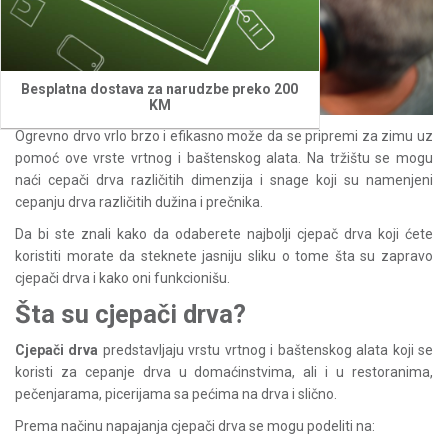
Besplatna dostava za narudzbe preko 200
KM
Ogrevno drvo vrlo brzo i efikasno može da se pripremi za zimu uz
pomoć ove vrste
vrtnog i baštenskog alata. Na tržištu se mogu
naći cepači drva različitih dimenzija i snage koji su namenjeni
cepanju drva različitih dužina i prečnika.
Da bi ste znali kako da odaberete najbolji cjepač drva koji ćete
koristiti morate da steknete jasniju sliku o tome šta su zapravo
cjepači drva i kako oni funkcionišu.
Šta su cjepači drva?
Cjepači drva
predstavljaju vrstu vrtnog i baštenskog alata koji se
koristi za cepanje drva u domaćinstvima, ali i u restoranima,
pečenjarama, picerijama sa pećima na drva i slično.
Prema načinu napajanja cjepači drva se mogu podeliti na: