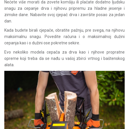
Nećete više morati da zovete komšiju ili plaćate dodatno ljudsku
snagu za cepanje drva i njihovu pripremu za hladne jesenje i
zimske dane. Nabavite svoj cjepač drva i završite posao za jedan
dan.
Kada budete birali cjepače, obratite pažnju, pre svega, na njihovu
maksimalnu snagu. Povedite računa i o maksimalnoj dužini
cepanja kao i o dužini ose pokretne sekire.
Evo nekoliko modela cepača za drva kao i njihove propratne
opreme koji treba da se nađu u vašoj zbirci vrtnog i baštenskog
alata.