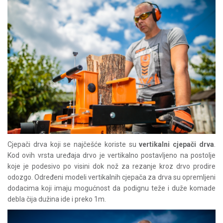
Cjepači drva koji se najčešće koriste su
vertikalni cjepači drva
.
Kod ovih vrsta uređaja drvo je vertikalno postavljeno na postolje
koje je podesivo po visini dok nož za rezanje kroz drvo prodire
odozgo. Određeni modeli vertikalnih cjepača za drva su opremljeni
dodacima koji imaju mogućnost da podignu teže i duže komade
debla čija dužina ide i preko 1m.