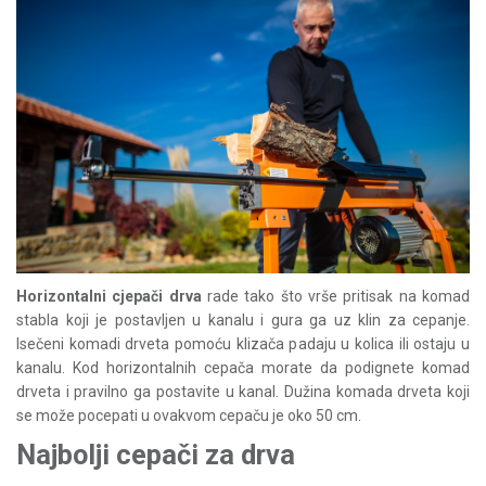
Horizontalni cjepači drva
rade tako što vrše pritisak na komad
stabla koji je postavljen u kanalu i gura ga uz klin za cepanje.
Isečeni komadi drveta pomoću klizača padaju u kolica ili ostaju u
kanalu. Kod horizontalnih cepača morate da podignete komad
drveta i pravilno ga postavite u kanal. Dužina komada drveta koji
se može pocepati u ovakvom cepaču je oko 50 cm.
Najbolji cepači za drva