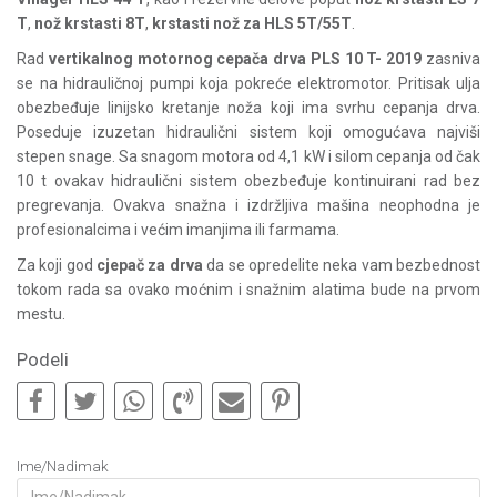
T
,
nož krstasti 8T
,
krstasti nož za HLS 5T/55T
.
Rad
vertikalnog motornog cepača drva PLS 10 T- 2019
zasniva
se na hidrauličnoj pumpi koja pokreće elektromotor. Pritisak ulja
obezbeđuje linijsko kretanje noža koji ima svrhu cepanja drva.
Poseduje izuzetan hidraulični sistem koji omogućava najviši
stepen snage. Sa snagom motora od 4,1 kW i silom cepanja od čak
10 t ovakav hidraulični sistem obezbeđuje kontinuirani rad bez
pregrevanja. Ovakva snažna i izdržljiva mašina neophodna je
profesionalcima i većim imanjima ili farmama.
Za koji god
cjepač za drva
da se opredelite neka vam bezbednost
tokom rada sa ovako moćnim i snažnim alatima bude na prvom
mestu.
Podeli
Ime/Nadimak