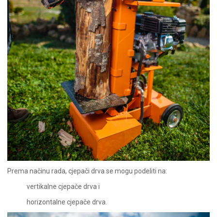
Prema načinu rada, cjepači drva se mogu podeliti na:
vertikalne cjepače drva i
horizontalne cjepače drva.