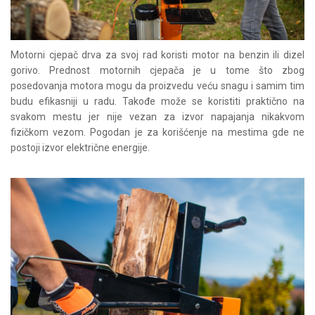
Motorni cjepač drva za svoj rad koristi motor na benzin ili dizel
gorivo. Prednost motornih cjepača je u tome što zbog
posedovanja motora mogu da proizvedu veću snagu i samim tim
budu efikasniji u radu. Takođe može se koristiti praktično na
svakom mestu jer nije vezan za izvor napajanja nikakvom
fizičkom vezom. Pogodan je za korišćenje na mestima gde ne
postoji izvor električne energije.