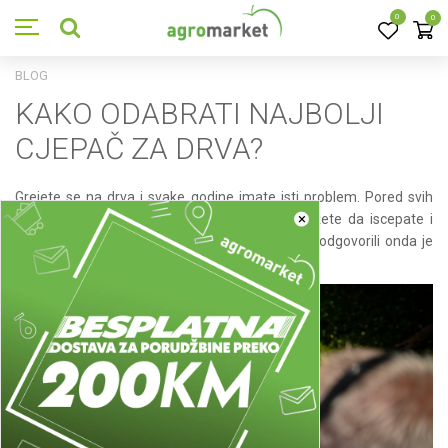
0
0
BLOG
KAKO ODABRATI NAJBOLJI
CJEPAČ ZA DRVA?
Grejete se na drva i svake godine imate isti problem. Pored svih
×
poslova oko kuće i imanja jednostavno ne stižete da iscepate i
spremite ogrev za zimu? Ukoliko ste potvrdno odgovorili onda je
pravo vreme da nabavite svoj
cjepač za drva
.