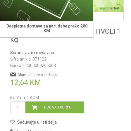
Besplatna dostava za narudzbe preko 200
Semenarna Travna smeša TIVOLI 1
KM
kg
Seme travnih mešavina
Šifra artikla:
071122
Barkod:
2000000266008
Obavijesti me o sniženju
12,64
KM
Količina:
1
KOM
DODAJ U KORPU
Sačuvajte u listi želja