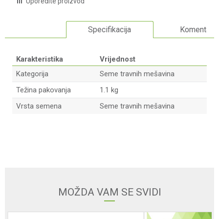
Uporedite proizvod
Specifikacija
Komentari
Karakteristika
Vrijednost
Kategorija
Seme travnih mešavina
Težina pakovanja
1.1 kg
Vrsta semena
Seme travnih mešavina
Ime/Nadimak
Email adresa
MOŽDA VAM SE SVIDI
Poruka