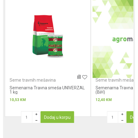
Anti-spam zaštita - izračunajte koliko je 9 - 4 :
POŠALJI
Seme travnih mešavina
Seme travnih mešavi
Semenarna Travna smeša UNIVERZAL
Semenarna Travna s
1 kg
(BiH)
10,53
KM
12,40
KM
Dodaj u korpu
Dod