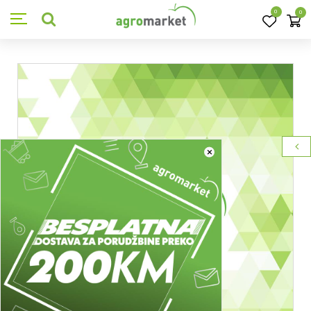
0
0
×