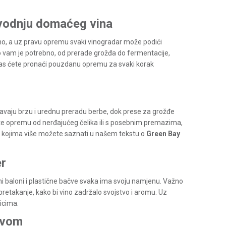
zvodnju domaćeg vina
ljeno, a uz pravu opremu svaki vinogradar može podići
to vam je potrebno, od prerade grožđa do fermentacije,
kod nas ćete pronaći pouzdanu opremu za svaki korak
ućavaju brzu i urednu preradu berbe, dok prese za grožđe
jte opremu od nerđajućeg čelika ili s posebnim premazima,
 o kojima više možete saznati u našem tekstu o
Green Bay
er
ni baloni i plastične bačve svaka ima svoju namjenu. Važno
 pretakanje, kako bi vino zadržalo svojstvo i aromu. Uz
nicima.
stvom