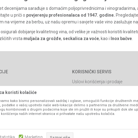
 decenijama sarađuje s domaćim poljoprivrednicima i vinogradarima, a n
ajte u priči o
povjerenju profesionalaca od 1947. godine
.
Pregledajt
m na vrijeme za berbu, uz našu opremu i savjete vaše vino zaslužuje naj
osigurali dobijanje kvalitetnog vina, od velike je važnosti koristiti kvalite
ličitih vrsta
muljača za grožđe
,
seckalica za voće
, kao i
Inox bačve
.
CIJE
KORISNIČKI SERVIS
Uslovi korišćenja i prodaje
Politika privatnosti
a koristi kolačiće
Kako kupiti
vamo kako bismo personalizovali sadržaj i oglase, omogućili funkcije društvenih medi
ko, podatke o vašoj upotrebi naše web-lokacije delimo s partnerima za društvene medi
Isporuka
ogu kombinovati s drugim podacima koje ste im pružili ili koje su prikupili dok ste up
orišćenja naših internet stranica vi prihvatate našu upotrebu kolačića.
Načini plaćanja
itanja
Pravo na odustajanje
Reklamacije
tatistika
Marketing
Saznaj više