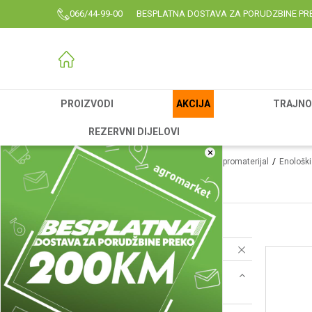
066/44-99-00
BESPLATNA DOSTAVA ZA PORUDZBINE PR
PROIZVODI
AKCIJA
TRAJNO 
REZERVNI DIJELOVI
×
Agromarket
Proizvodi
Garden
Agrorepromaterijal
Enološk
Enološki program
Stakleni baloni
(6)
Resetujte filtere
Brend
Agromarket (6)