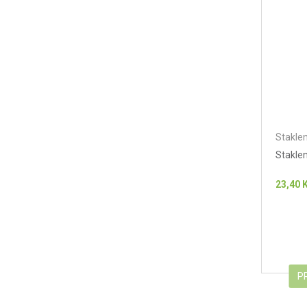
Staklen
Staklen
23,40
P