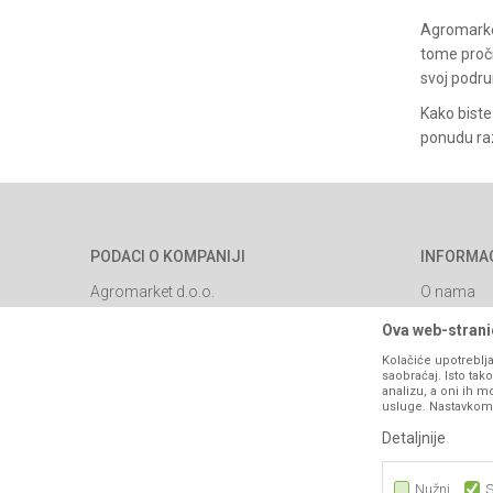
Agromarket
tome pročit
svoj podru
Kako biste 
ponudu raz
PODACI O KOMPANIJI
INFORMA
Agromarket d.o.o.
O nama
Brendovi
Matični broj: 11003826
Ova web-stranic
Katalozi
Kolačiće upotreblja
Adresa: Industrijska zona 2, broj 8B
saobraćaj. Isto ta
Saradnja
76300 Bijeljina
analizu, a oni ih m
usluge. Nastavkom k
Blog
Email:
webshop@agromarket.ba
Detaljnije
Najčešća p
066/44-99-00
Kontakt
Nužni
S