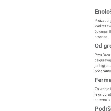
Enolo
Proizvodnj
kvalitet s
čuvanja i 
procesa.
Od gr
Prva faza 
osiguravaj
jer higije
programu
Fermen
Za vrenje 
je osigura
opremu iz
Podrš