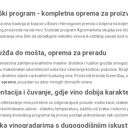
ški program - kompletna oprema za proi
a vina tradicija je koja se u Bosni i Hercegovini prenosi s koljena na ko
vog proizvoda na viši nivo. Enološki program Agromarketa okuplja sve š
flaširanja vina. Bilo da obrađujete nekoliko vinova ili ozbiljniji zasad, 
ožđa do mošta, oprema za preradu
vinarstva zahtijeva kvalitetne mašine: drobilice i rušilice grožđa omog
u maksimalan iskorištenost soka bez oštećenja koštica i pokožice. Bira
na direktno utječe na kvalitet budućeg vina. Proizvodi brenda Green Bay,
 opreme
, pouzdan su izbor mnogih domaćih vinara.
tacija i čuvanje, gdje vino dobija karakt
i odležavanje vina potrebne su odgovarajuće posude: inoksi kace, stakle
ti kontrolisane uslove - stabilnu temperaturu, zaštitu od zraka i redovno
 našeg enološkog programa taj proces postaje jednostavan čak i počet
ka vinogradarima s dugogodišnjim isku