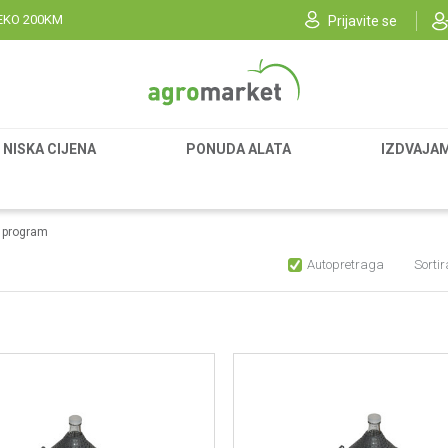
EKO 200KM
Prijavite se
NISKA CIJENA
PONUDA ALATA
IZDVAJA
i program
Autopretraga
Sortir