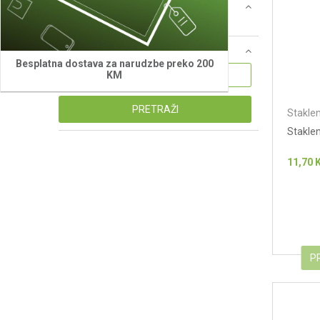
Cijena
0 - 1.000 KM (6)
Naziv ili šifra proizvoda
Besplatna dostava za narudzbe preko 200
KM
PRETRAŽI
Staklen
Staklen
11,70
P