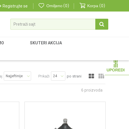
Omiljeno
0
Korpa
0
Registrujte se
Pretraži sajt
MO
SKUTERI AKCIJA
UPOREDI
aj
Prikaži
po strani
6
proizvoda