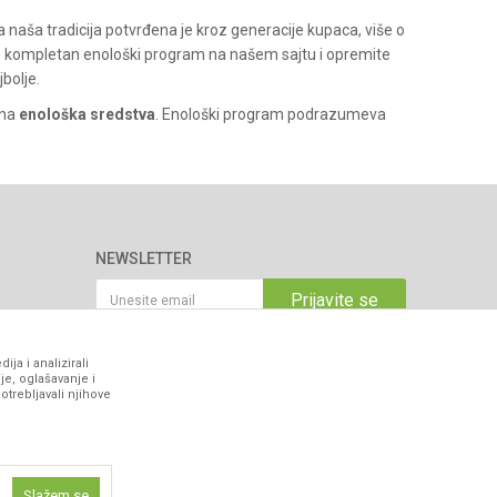
aša tradicija potvrđena je kroz generacije kupaca, više o
e kompletan enološki program na našem sajtu i opremite
bolje.
tna
enološka sredstva
. Enološki program podrazumeva
NEWSLETTER
Prijavite se
ja i analizirali
VIBER I SMS NEWSLETTER
je, oglašavanje i
otrebljavali njihove
Prijavite se
PRATITE NAS
Slažem se