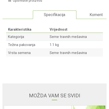
Uporedite proizvod
Specifikacija
Komentari
Karakteristika
Vrijednost
Kategorija
Seme travnih mešavina
Težina pakovanja
1.1 kg
Vrsta semena
Seme travnih mešavina
Ime/Nadimak
Email adresa
MOŽDA VAM SE SVIDI
Poruka