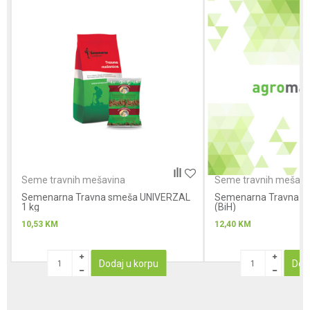
Anti-spam zaštita - izračunajte koliko je 2 + 3 :
POŠALJI
Seme travnih mešavina
Seme travnih mešavi
Semenarna Travna smeša UNIVERZAL
Semenarna Travna s
1 kg
(BiH)
10,53
KM
12,40
KM
Dodaj u korpu
Dod