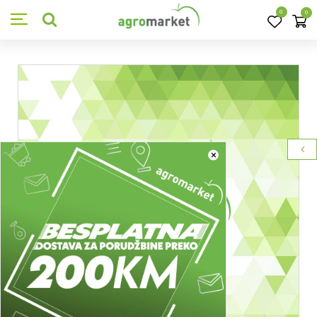
0
0
×