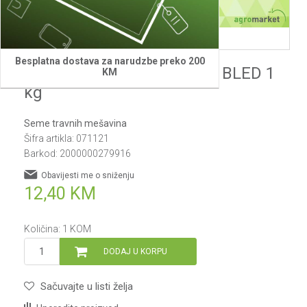
Besplatna dostava za narudzbe preko 200
Semenarna Travna smeša BLED 1
KM
kg
Seme travnih mešavina
Šifra artikla:
071121
Barkod:
2000000279916
Obavijesti me o sniženju
12,40
KM
Količina:
1
KOM
DODAJ U KORPU
Sačuvajte u listi želja