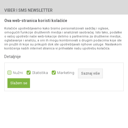
Najčešća pitanja
Načini plaćanja
PIB: 4402278140003
Kontakt
VIBER I SMS NEWSLETTER
Pravo na odustajanje
Reklamacije
Ova web-stranica koristi kolačiće
Prijavite se
Povraćaj sredstava
Kolačiće upotrebljavamo kako bismo personalizovali sadržaj i oglase,
omogućili funkcije društvenih medija i analizirali saobraćaj. Isto tako, podatke
Zamjena artikala
o vašoj upotrebi naše web-lokacije delimo s partnerima za društvene medije,
PRATITE NAS
oglašavanje i analizu, a oni ih mogu kombinovati s drugim podacima koje ste
Plaćanje karticama
im pružili ili koje su prikupili dok ste upotrebljavali njihove usluge. Nastavkom
korišćenja naših internet stranica vi prihvatate našu upotrebu kolačića.
Detaljnije
Nužni
Statistika
Marketing
Saznaj više
Slažem se
Nastojimo da budemo što precizniji u opisu proizvoda, prikazu slika i samih
Nužni
cijena, ali ne možemo garantovati da su sve informacije kompletne i bez
grešaka. Svi artikli prikazani na sajtu su dio naše ponude i ne
Statistika
podrazumijeva da su dostupni u svakom trenutku.
Marketing
Obavezni kolačići čine stranicu upotrebljivom omogućavajući osnovne
www.agromarket.ba
NB SOFT
©2026
, Izrada
. Sva prava zadržana.
funkcije kao što su navigacija stranicom i pristup zaštićenim područjima.