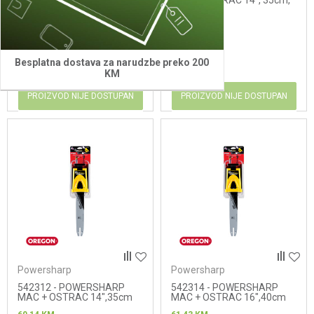
MAC + OSTRAC 14", 35cm
MAC + OSTRAC 14", 35cm,
(A041)
(A074)
60,14
KM
60,14
KM
Besplatna dostava za narudzbe preko 200
KM
PROIZVOD NIJE DOSTUPAN
PROIZVOD NIJE DOSTUPAN
Powersharp
Powersharp
542312 - POWERSHARP
542314 - POWERSHARP
MAC + OSTRAC 14",35cm
MAC + OSTRAC 16",40cm
(A095)
(A041)