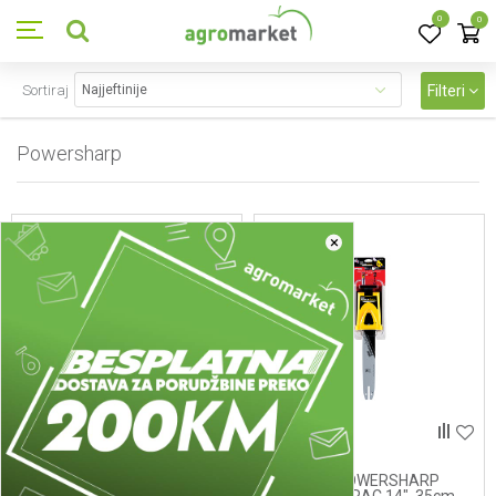
0
0
Sortiraj
Filteri
Powersharp
15
proizvoda
×
Powersharp
Powersharp
542310 - POWERSHARP
542311 - POWERSHARP