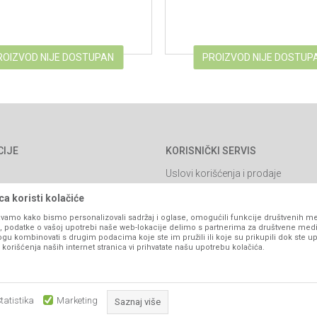
ROIZVOD NIJE DOSTUPAN
PROIZVOD NIJE DOSTUP
CIJE
KORISNIČKI SERVIS
Uslovi korišćenja i prodaje
Politika privatnosti
a koristi kolačiće
Kako kupiti
vamo kako bismo personalizovali sadržaj i oglase, omogućili funkcije društvenih medi
ko, podatke o vašoj upotrebi naše web-lokacije delimo s partnerima za društvene medi
Isporuka
ogu kombinovati s drugim podacima koje ste im pružili ili koje su prikupili dok ste up
orišćenja naših internet stranica vi prihvatate našu upotrebu kolačića.
Načini plaćanja
itanja
Pravo na odustajanje
Reklamacije
tatistika
Marketing
Saznaj više
Povraćaj sredstava