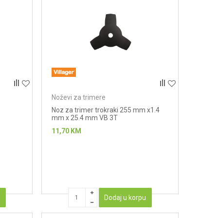
Noževi za trimere
Noz za trimer trokraki 255 mm x1.4
mm x 25.4 mm VB 3T
11,70
KM
u
Dodaj u korpu