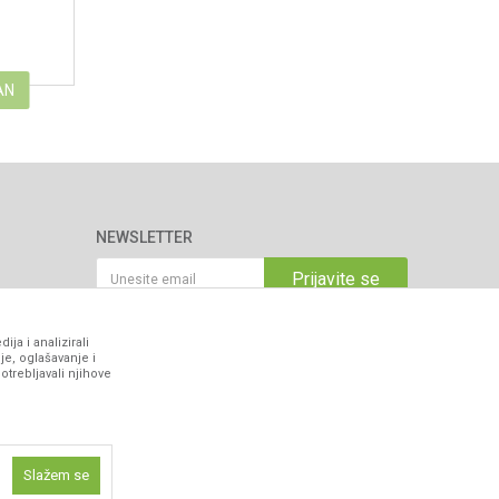
AN
NEWSLETTER
Prijavite se
ja i analizirali
VIBER I SMS NEWSLETTER
je, oglašavanje i
otrebljavali njihove
Prijavite se
PRATITE NAS
Slažem se