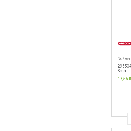
Noževi 
295504-
3mm
17,55