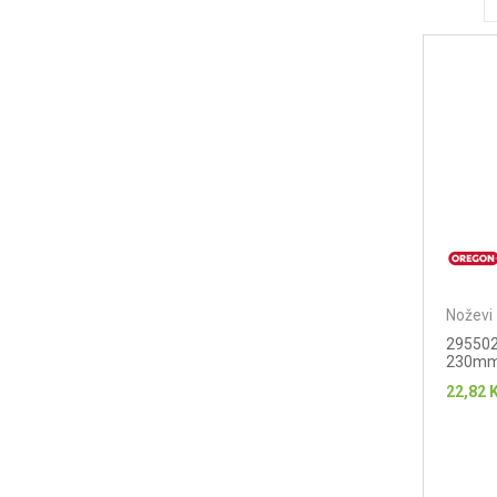
Noževi 
295502
230mm 
22,82