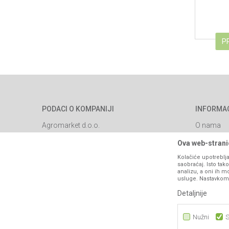
P
PODACI O KOMPANIJI
INFORMA
Agromarket d.o.o.
O nama
Brendovi
Matični broj: 11003826
Ova web-stranic
Katalozi
Kolačiće upotreblja
Adresa: Industrijska zona 2, broj 8B
saobraćaj. Isto ta
Saradnja
76300 Bijeljina
analizu, a oni ih m
usluge. Nastavkom k
Blog
Email:
webshop@agromarket.ba
Detaljnije
Najčešća p
066/44-99-00
Kontakt
Nužni
S
PIB: 4402278140003