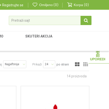
Omiljeno
0
Korpa
0
Registrujte se
Pretraži sajt
MO
SKUTERI AKCIJA
UPOREDI
aj
Prikaži
po strani
14
proizvoda