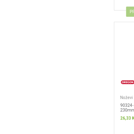
P
Noževi 
90324-2
230mm
26,33