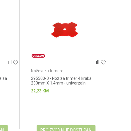
Noževi za trimere
z za
295500-0 - Noz za trimer 4 kraka
230mm X 1.4mm - univerzalni
22,23
KM
AN
PROIZVOD NIJE DOSTUPAN