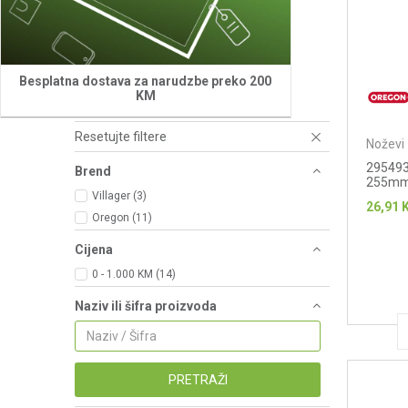
Noževi za kosačice
(36)
Oštrači lanca
(15)
Powersharp
(15)
Vodilice
(88)
Besplatna dostava za narudzbe preko 200
KM
Set
(7)
Resetujte filtere
Noževi 
295493-
Brend
255mm 
Villager (3)
26,91
Oregon (11)
Cijena
0 - 1.000 KM (14)
Naziv ili šifra proizvoda
PRETRAŽI