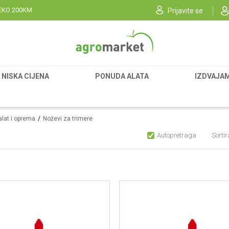
EKO 200KM
Prijavite se
NISKA CIJENA
PONUDA ALATA
IZDVAJA
alat i oprema
Noževi za trimere
Autopretraga
Sortir