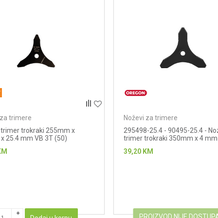
za trimere
Noževi za trimere
 trimer trokraki 255mm x
295498-25.4 - 90495-25.4 - No
x 25.4 mm VB 3T (50)
trimer trokraki 350mm x 4 mm
KM
39,20
KM
PROIZVOD NIJE DOSTUP
Dodaj u korpu