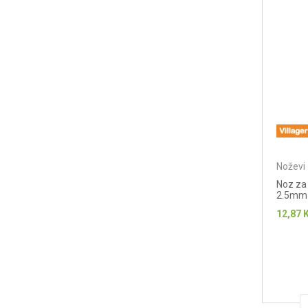
Noževi 
Noz za
2.5mm 
12,87