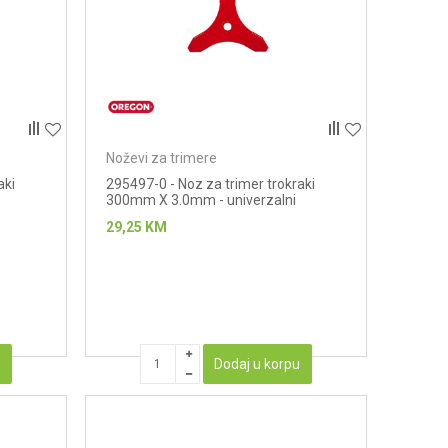
Noževi za trimere
aki
295497-0 - Noz za trimer trokraki
300mm X 3.0mm - univerzalni
29,25
KM
u
Dodaj u korpu