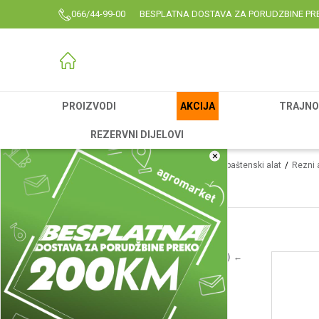
066/44-99-00
BESPLATNA DOSTAVA ZA PORUDZBINE PR
PROIZVODI
AKCIJA
TRAJNO 
REZERVNI DIJELOVI
×
Agromarket
Proizvodi
Garden
Vrtni i baštenski alat
Rezni 
Noževi za trimere
Noževi za trimere
(14)
Lanci
(88)
Rezne garniture za testere - lančanici
(59)
Cirkulari za trimere
(7)
Glave za trimere
(30)
Turpije
(34)