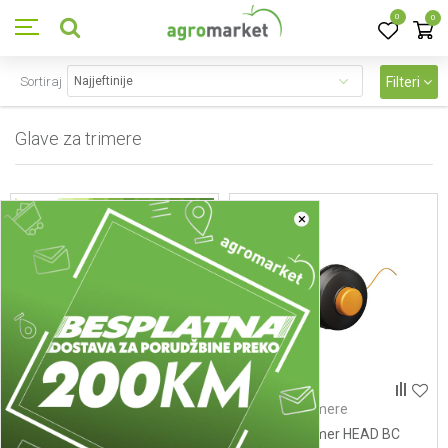
0
0
Sortiraj
Filteri
Glave za trimere
28
proizvoda
×
Glave za trimere
Glave za trimere
111151 - Stitnik za JET-FIT
Glava za trimer HEAD BC