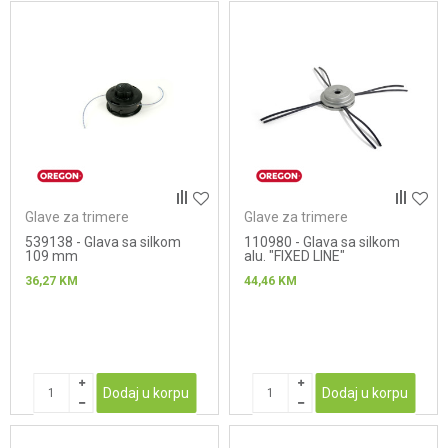
Glave za trimere
Glave za trimere
539138 - Glava sa silkom
110980 - Glava sa silkom
109 mm
alu. "FIXED LINE"
36,27
KM
44,46
KM
Dodaj u korpu
Dodaj u korpu