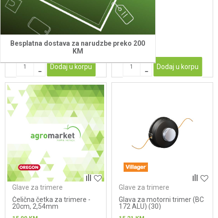
glavu
152 (30)
10,30
KM
14,27
KM
Besplatna dostava za narudzbe preko 200
KM
Dodaj u korpu
Dodaj u korpu
Glave za trimere
Glave za trimere
Čelična četka za trimere -
Glava za motorni trimer (BC
20cm, 2,54mm
172 ALU) (30)