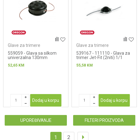
Glave za trimere
Glave za trimere
559059 - Glava sa silkom
539167 - 111110 - Glava za
univerzalna 130mm
trimer Jet-Fit (2niti) 1/1
52,65
KM
55,58
KM
Dodaj u korpu
Dodaj u korpu
UPOREĐIVANJE
FILTERI PROIZVODA
1
2