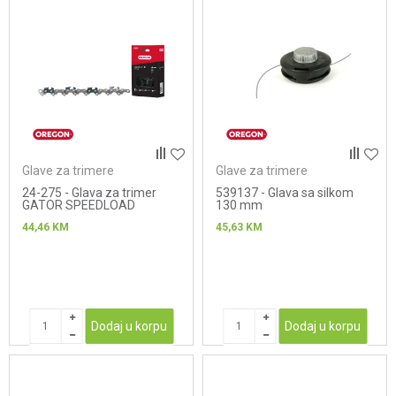
Glave za trimere
Glave za trimere
24-275 - Glava za trimer
539137 - Glava sa silkom
GATOR SPEEDLOAD
130 mm
109mm
44,46
KM
45,63
KM
Dodaj u korpu
Dodaj u korpu