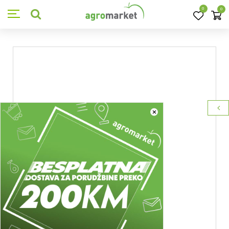
0
0
×