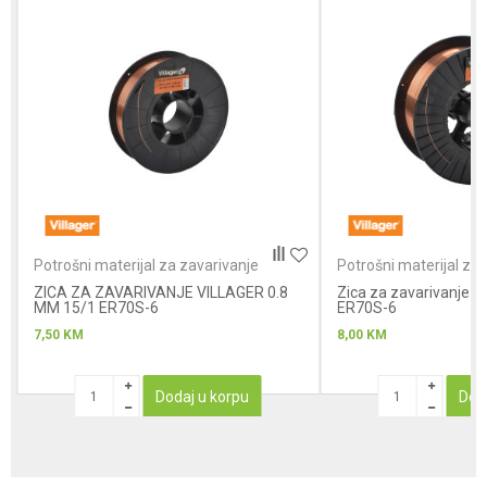
Poruka
Anti-spam zaštita - izračunajte koliko je 4 + 1 :
Potrošni materijal za zavarivanje
Potrošni materijal za 
ZICA ZA ZAVARIVANJE VILLAGER 0.8
POŠALJI
Zica za zavarivanje V
MM 15/1 ER70S-6
ER70S-6
7,50
KM
8,00
KM
Dodaj u korpu
Dod