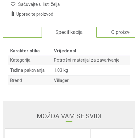
Sačuvajte u listi želja
Uporedite proizvod
Specifikacija
O proizvodu
Karakteristika
Vrijednost
Kategorija
Potrošni materijal za zavarivanje
Težina pakovanja
1.03 kg
Brend
Villager
Ime/Nadimak
Email adresa
MOŽDA VAM SE SVIDI