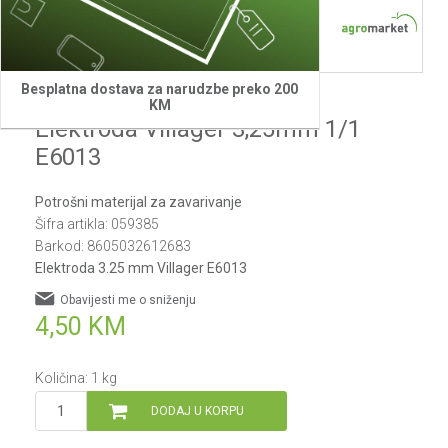
Besplatna dostava za narudzbe preko 200
Villager
KM
Elektroda Villager 3,25mm 1/1
E6013
Potrošni materijal za zavarivanje
Šifra artikla:
059385
Barkod:
8605032612683
Elektroda 3.25 mm Villager E6013
Obavijesti me o sniženju
4,50
KM
Količina:
1
kg
DODAJ U KORPU