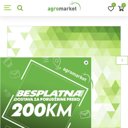
0
0
×