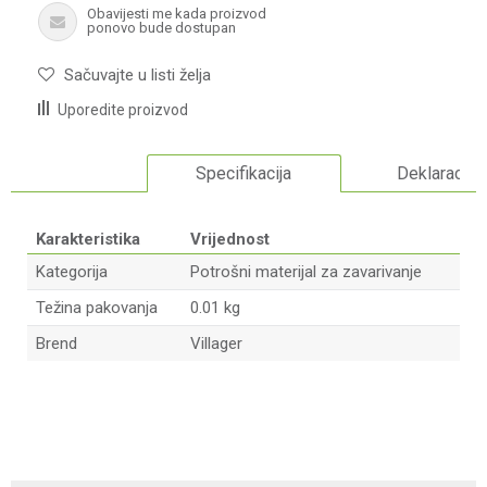
Obavijesti me kada proizvod
ponovo bude dostupan
Sačuvajte u listi želja
Uporedite proizvod
Specifikacija
Deklaracija
Karakteristika
Vrijednost
Kategorija
Potrošni materijal za zavarivanje
Težina pakovanja
0.01 kg
Brend
Villager
Ime/Nadimak
Email adresa