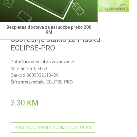
Besplatna dostava za narudzbe preko 200
Villager
KM
Spoljasnje staklo za masku
ECLIPSE-PRO
Potrošni materijal za zavarivanje
Šifra artikla:
054720
Barkod:
8605032610429
Šifra proizvođača:
ECLIPSE-PRO
3,30
KM
PROIZVOD TRENUTNO NIJE DOSTUPAN