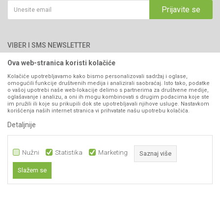
Saradnja
Email:
webshop@agromarket.ba
Kako kupiti
Prijavite se
Blog
066/44-99-00
Isporuka
Najčešća pitanja
Načini plaćanja
PIB: 4402278140003
Kontakt
VIBER I SMS NEWSLETTER
Pravo na odustajanje
Reklamacije
Ova web-stranica koristi kolačiće
Prijavite se
Povraćaj sredstava
Kolačiće upotrebljavamo kako bismo personalizovali sadržaj i oglase,
omogućili funkcije društvenih medija i analizirali saobraćaj. Isto tako, podatke
Zamjena artikala
o vašoj upotrebi naše web-lokacije delimo s partnerima za društvene medije,
PRATITE NAS
oglašavanje i analizu, a oni ih mogu kombinovati s drugim podacima koje ste
Plaćanje karticama
im pružili ili koje su prikupili dok ste upotrebljavali njihove usluge. Nastavkom
korišćenja naših internet stranica vi prihvatate našu upotrebu kolačića.
Detaljnije
Nužni
Statistika
Marketing
Saznaj više
Slažem se
Nastojimo da budemo što precizniji u opisu proizvoda, prikazu slika i samih
Nužni
cijena, ali ne možemo garantovati da su sve informacije kompletne i bez
grešaka. Svi artikli prikazani na sajtu su dio naše ponude i ne
Statistika
podrazumijeva da su dostupni u svakom trenutku.