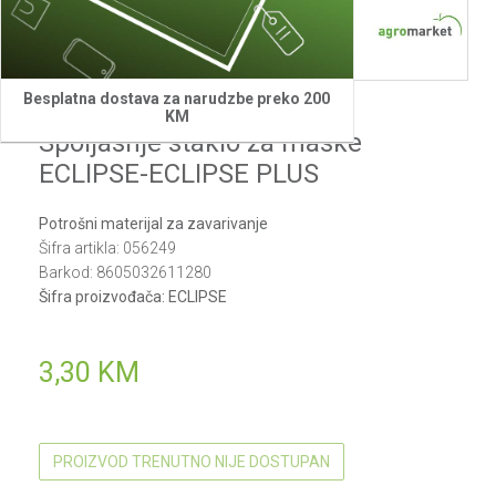
Besplatna dostava za narudzbe preko 200
Villager
KM
Spoljasnje staklo za maske
ECLIPSE-ECLIPSE PLUS
Potrošni materijal za zavarivanje
Šifra artikla:
056249
Barkod:
8605032611280
Šifra proizvođača:
ECLIPSE
3,30
KM
PROIZVOD TRENUTNO NIJE DOSTUPAN