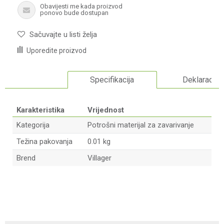
Obavijesti me kada proizvod
ponovo bude dostupan
Sačuvajte u listi želja
Uporedite proizvod
Specifikacija
Deklaracija
Karakteristika
Vrijednost
Kategorija
Potrošni materijal za zavarivanje
Težina pakovanja
0.01 kg
Brend
Villager
Ime/Nadimak
Email adresa