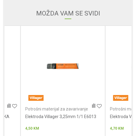
MOŽDA VAM SE SVIDI
Poruka
Anti-spam zaštita - izračunajte koliko je 6 - 1 :
POŠALJI
Potrošni materijal za zavarivanje
Potrošni materijal za 
Elektroda Villager 3,25mm 1/1 E6013
Elektroda Villager 2.
4,50
KM
4,70
KM