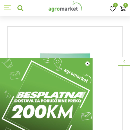
0
0
×