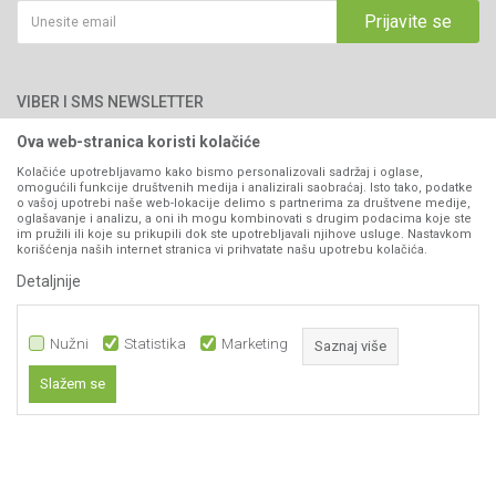
Saradnja
Email:
webshop@agromarket.ba
Kako kupiti
Prijavite se
Blog
066/44-99-00
Isporuka
Najčešća pitanja
Načini plaćanja
PIB: 4402278140003
Kontakt
VIBER I SMS NEWSLETTER
Pravo na odustajanje
Reklamacije
Ova web-stranica koristi kolačiće
Prijavite se
Povraćaj sredstava
Kolačiće upotrebljavamo kako bismo personalizovali sadržaj i oglase,
omogućili funkcije društvenih medija i analizirali saobraćaj. Isto tako, podatke
Zamjena artikala
o vašoj upotrebi naše web-lokacije delimo s partnerima za društvene medije,
PRATITE NAS
oglašavanje i analizu, a oni ih mogu kombinovati s drugim podacima koje ste
Plaćanje karticama
im pružili ili koje su prikupili dok ste upotrebljavali njihove usluge. Nastavkom
korišćenja naših internet stranica vi prihvatate našu upotrebu kolačića.
Detaljnije
Nužni
Statistika
Marketing
Saznaj više
Slažem se
Nastojimo da budemo što precizniji u opisu proizvoda, prikazu slika i samih
Nužni
cijena, ali ne možemo garantovati da su sve informacije kompletne i bez
grešaka. Svi artikli prikazani na sajtu su dio naše ponude i ne
Statistika
podrazumijeva da su dostupni u svakom trenutku.