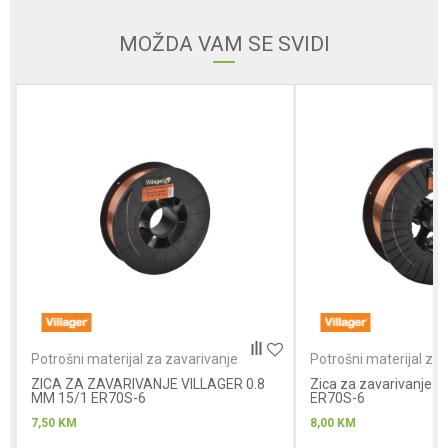
MOŽDA VAM SE SVIDI
Poruka
Anti-spam zaštita - izračunajte koliko je 9 - 4 :
POŠALJI
Potrošni materijal za zavarivanje
Potrošni materijal za 
ZICA ZA ZAVARIVANJE VILLAGER 0.8
Zica za zavarivanje V
MM 15/1 ER70S-6
ER70S-6
7,50
KM
8,00
KM