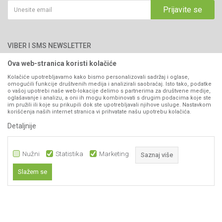
Saradnja
Email:
webshop@agromarket.ba
Kako kupiti
Prijavite se
Blog
066/44-99-00
Isporuka
Najčešća pitanja
Načini plaćanja
PIB: 4402278140003
Kontakt
VIBER I SMS NEWSLETTER
Pravo na odustajanje
Reklamacije
Ova web-stranica koristi kolačiće
Prijavite se
Povraćaj sredstava
Kolačiće upotrebljavamo kako bismo personalizovali sadržaj i oglase,
omogućili funkcije društvenih medija i analizirali saobraćaj. Isto tako, podatke
Zamjena artikala
o vašoj upotrebi naše web-lokacije delimo s partnerima za društvene medije,
PRATITE NAS
oglašavanje i analizu, a oni ih mogu kombinovati s drugim podacima koje ste
Plaćanje karticama
im pružili ili koje su prikupili dok ste upotrebljavali njihove usluge. Nastavkom
korišćenja naših internet stranica vi prihvatate našu upotrebu kolačića.
Detaljnije
Nužni
Statistika
Marketing
Saznaj više
Slažem se
Nastojimo da budemo što precizniji u opisu proizvoda, prikazu slika i samih
Nužni
cijena, ali ne možemo garantovati da su sve informacije kompletne i bez
grešaka. Svi artikli prikazani na sajtu su dio naše ponude i ne
Statistika
podrazumijeva da su dostupni u svakom trenutku.