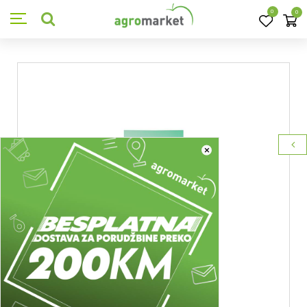
0
0
×