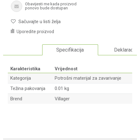
Obavijesti me kada proizvod
ponovo bude dostupan
Sačuvajte u listi želja
Uporedite proizvod
Specifikacija
Deklaracija
Karakteristika
Vrijednost
Kategorija
Potrošni materijal za zavarivanje
Težina pakovanja
0.01 kg
Brend
Villager
Ime/Nadimak
Email adresa