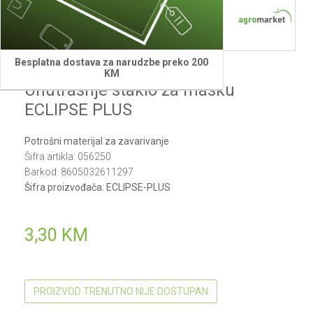
Besplatna dostava za narudzbe preko 200
Villager
KM
Unutrasnje staklo za masku
ECLIPSE PLUS
Potrošni materijal za zavarivanje
Šifra artikla:
056250
Barkod:
8605032611297
Šifra proizvođača:
ECLIPSE-PLUS
3,30
KM
PROIZVOD TRENUTNO NIJE DOSTUPAN