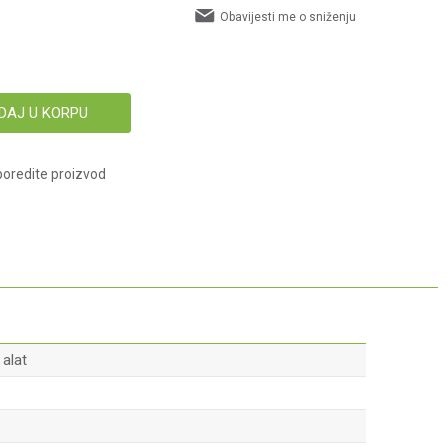
Obavijesti me o sniženju
DAJ U KORPU
oredite proizvod
alat