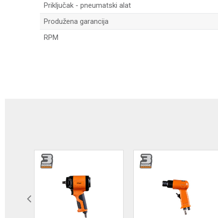
Priključak - pneumatski alat
Produžena garancija
RPM
Ime/Nadimak
Poruka
Anti-spam zaštita - izračunajte koliko je 6 - 1 :