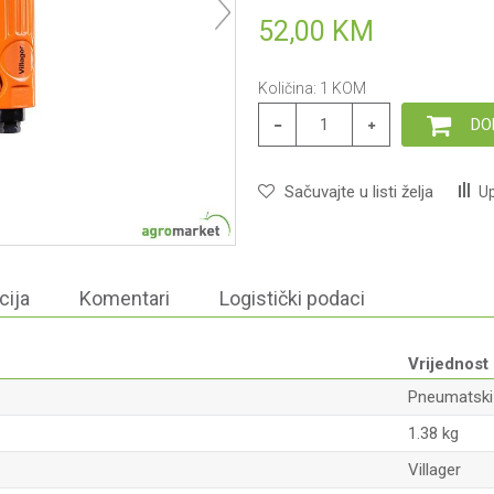
52,00
KM
Količina:
1
KOM
DO
Sačuvajte u listi želja
Up
cija
Komentari
Logistički podaci
Vrijednost
Pneumatski 
1.38 kg
Villager