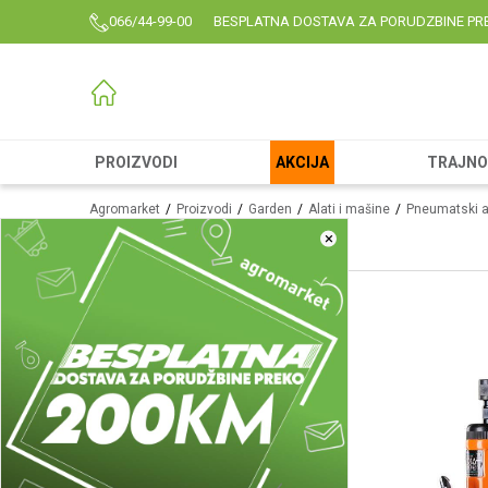
066/44-99-00
BESPLATNA DOSTAVA ZA PORUDZBINE PR
PROIZVODI
AKCIJA
TRAJNO 
Agromarket
Proizvodi
Garden
Alati i mašine
Pneumatski a
×