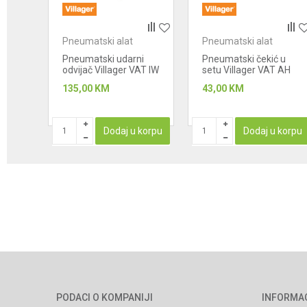
POŠALJI
Pneumatski alat
Pneumatski alat
j za
Pneumatski udarni
Pneumatski čekić u
 VAT
odvijač Villager VAT IW
setu Villager VAT AH
500
61
135,00
KM
43,00
KM
korpu
Dodaj u korpu
Dodaj u korpu
PODACI O KOMPANIJI
INFORMA