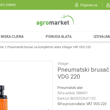
EKO 200KM
Prijavite se
NISKA CIJENA
PONUDA ALATA
IZDVAJA
lat
Pneumatski brusač sa kompletom alata Villager VAT VDG 220
Villager
Pneumatski brusač 
VDG 220
Pneumatski alat
Šifra artikla:
088491
Barkod:
8605032641102
Šifra proizvođača:
VAT VDG 220