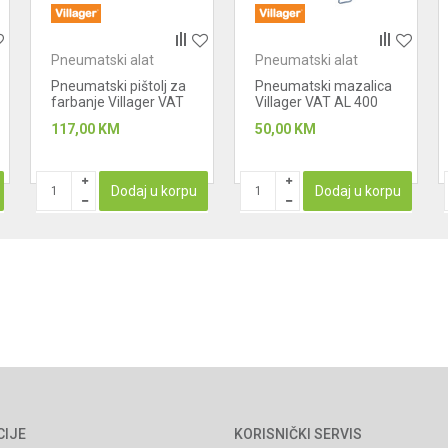
Pneumatski alat
Pneumatski alat
Pneumatski pištolj za
Pneumatski mazalica
farbanje Villager VAT
Villager VAT AL 400
VSG 1306
117,00
KM
50,00
KM
Dodaj u korpu
Dodaj u korpu
CIJE
KORISNIČKI SERVIS