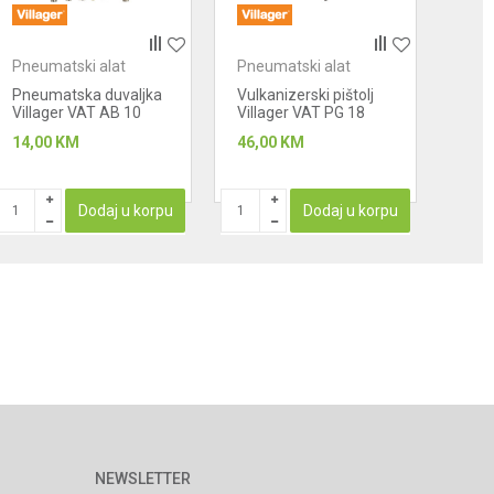
Pneumatski alat
Pneumatski alat
Pneu
Pneumatska duvaljka
Vulkanizerski pištolj
Kom
Villager VAT AB 10
Villager VAT PG 18
pred
VAT
14,00
KM
46,00
KM
43,0
Dodaj u korpu
Dodaj u korpu
NEWSLETTER