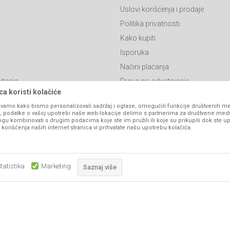
Uslovi korišćenja i prodaje
Politika privatnosti
Kako kupiti
Isporuka
Načini plaćanja
itanja
Pravo na odustajanje
a koristi kolačiće
Reklamacije
vamo kako bismo personalizovali sadržaj i oglase, omogućili funkcije društvenih medi
Povraćaj sredstava
ko, podatke o vašoj upotrebi naše web-lokacije delimo s partnerima za društvene medi
ogu kombinovati s drugim podacima koje ste im pružili ili koje su prikupili dok ste up
Zamjena artikala
orišćenja naših internet stranica vi prihvatate našu upotrebu kolačića.
Plaćanje karticama
tatistika
Marketing
Saznaj više
Obavezni kolačići čine stranicu upotrebljivom omogućavajući osnov
ika i samih cijena, ali ne možemo garantovati da su sve informacije kompletne i be
što su navigacija stranicom i pristup zaštićenim područjima. Sajt kor
podrazumijeva da su dostupni u svakom trenutku.
koji su nužni za ispravno funkcionisanje naše web stranice kako b
pojedine tehničke funkcije i tako Vam osigurali pozitivno korisničko
www.agromarket.ba
NB SOFT