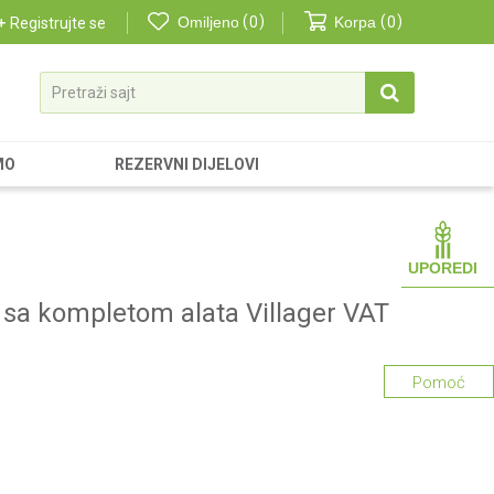
Omiljeno
0
Korpa
0
Registrujte se
Pretraži sajt
MO
REZERVNI DIJELOVI
UPOREDI
sa kompletom alata Villager VAT
Pomoć