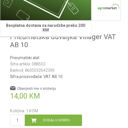
1
2
3
Besplatna dostava za narudzbe preko 200
Villager
KM
Pneumatska duvaljka Villager VAT
AB 10
Pneumatski alat
Šifra artikla:
088502
Barkod:
8605032642390
Šifra proizvođača:
VAT AB 10
Obavijesti me o sniženju
14,00
KM
Količina:
1
KOM
DODAJ U KORPU