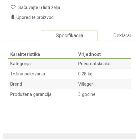
Sačuvajte u listi želja
Uporedite proizvod
Specifikacija
Deklaracija
Karakteristika
Vrijednost
Kategorija
Pneumatski alat
Težina pakovanja
0.28 kg
Brend
Villager
Produžena garancija
3 godine
Ime/Nadimak
Email adresa