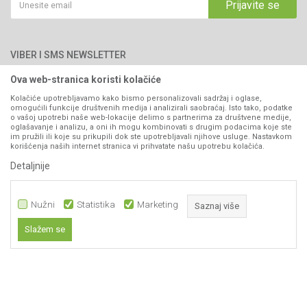
Kako kupiti
Prijavite se
Blog
066/44-99-00
Isporuka
Najčešća pitanja
Načini plaćanja
PIB: 4402278140003
Kontakt
VIBER I SMS NEWSLETTER
Pravo na odustajanje
Reklamacije
Ova web-stranica koristi kolačiće
Prijavite se
Povraćaj sredstava
Kolačiće upotrebljavamo kako bismo personalizovali sadržaj i oglase,
omogućili funkcije društvenih medija i analizirali saobraćaj. Isto tako, podatke
Zamjena artikala
o vašoj upotrebi naše web-lokacije delimo s partnerima za društvene medije,
PRATITE NAS
oglašavanje i analizu, a oni ih mogu kombinovati s drugim podacima koje ste
Plaćanje karticama
im pružili ili koje su prikupili dok ste upotrebljavali njihove usluge. Nastavkom
korišćenja naših internet stranica vi prihvatate našu upotrebu kolačića.
Detaljnije
Nužni
Statistika
Marketing
Saznaj više
Slažem se
Nastojimo da budemo što precizniji u opisu proizvoda, prikazu slika i samih
Nužni
cijena, ali ne možemo garantovati da su sve informacije kompletne i bez
grešaka. Svi artikli prikazani na sajtu su dio naše ponude i ne
Statistika
podrazumijeva da su dostupni u svakom trenutku.
Marketing