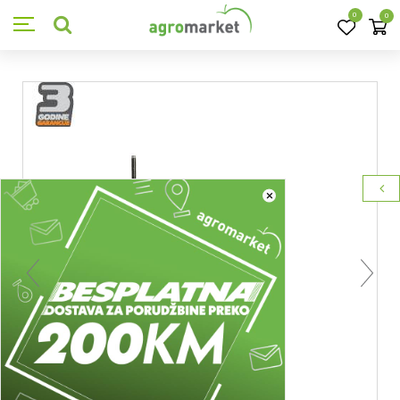
0
0
×