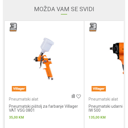
MOŽDA VAM SE SVIDI
Poruka
Anti-spam zaštita - izračunajte koliko je 6 - 1 :
POŠALJI
Pneumatski alat
Pneumatski alat
Pneumatski pištolj za farbanje Villager
Pneumatski udarni odv
VAT VSG 0801
IW 500
35,00
KM
135,00
KM