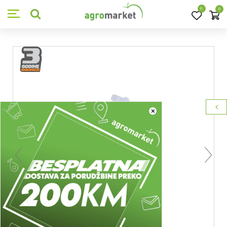
0
0
×