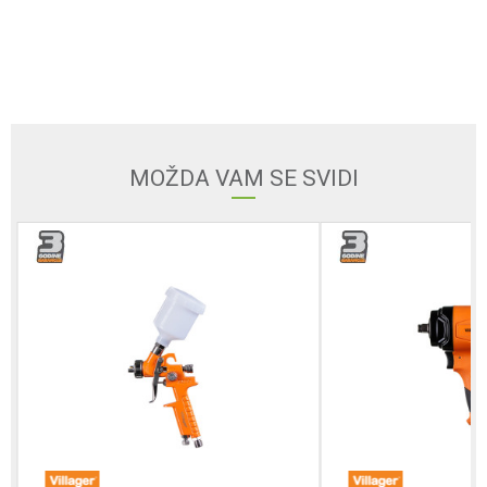
Ime/Nadimak
Email adresa
MOŽDA VAM SE SVIDI
Poruka
Anti-spam zaštita - izračunajte koliko je 2 + 3 :
POŠALJI