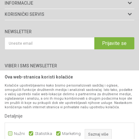
Agromarket d.o.o.
INFORMACIJE
Matični broj: 11003826
O nama
KORISNIČKI SERVIS
Brendovi
Adresa: Industrijska zona 2, broj 8B
Uslovi korišćenja i prodaje
76300 Bijeljina
Katalozi
NEWSLETTER
Politika privatnosti
Saradnja
Email:
webshop@agromarket.ba
Kako kupiti
Prijavite se
Blog
066/44-99-00
Isporuka
Najčešća pitanja
Načini plaćanja
PIB: 4402278140003
Kontakt
VIBER I SMS NEWSLETTER
Pravo na odustajanje
Reklamacije
Ova web-stranica koristi kolačiće
Prijavite se
Povraćaj sredstava
Kolačiće upotrebljavamo kako bismo personalizovali sadržaj i oglase,
omogućili funkcije društvenih medija i analizirali saobraćaj. Isto tako, podatke
Zamjena artikala
o vašoj upotrebi naše web-lokacije delimo s partnerima za društvene medije,
PRATITE NAS
oglašavanje i analizu, a oni ih mogu kombinovati s drugim podacima koje ste
Plaćanje karticama
im pružili ili koje su prikupili dok ste upotrebljavali njihove usluge. Nastavkom
korišćenja naših internet stranica vi prihvatate našu upotrebu kolačića.
Detaljnije
Nužni
Statistika
Marketing
Saznaj više