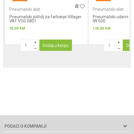
Pneumatski alat
Pneumatski alat
Pneumatski pištolj za farbanje Villager
Pneumatski udarni odv
VAT VSG 0801
IW 500
35,00
KM
135,00
KM
Dodaj u korpu
Dod
PODACI O KOMPANIJI