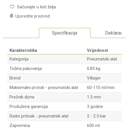
Sačuvajte u listi želja
Uporedite proizvod
Specifikacija
Deklaracija
Karakteristika
Vrijednost
Kategorija
Pneumatski alat
Težina pakovanja
0.85 kg
Brend
Villager
Maksimalni protok - pneumatski alat
60-110 ml/min
Prečnik dizne
1.3 mm
Produžena garancija
3 godine
Radni pritisak - pneumatski alat
2 - 2.5 bar
Zapremina
600 ml