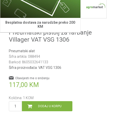
1
2
3
4
5
6
Besplatna dostava za narudzbe preko 200
Villager
KM
Pneumatski pištolj za farbanje
Villager VAT VSG 1306
Pneumatski alat
Šifra artikla:
088494
Barkod:
8605032641133
Šifra proizvođača:
VAT VSG 1306
Obavijesti me o sniženju
117,00
KM
Količina:
1
KOM
DODAJ U KORPU