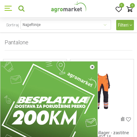
0
0
Sortiraj
Filteri
Pantalone
32
proizvoda
×
Pantalone
Pantalone
537803 - Zastitne navlake
Pantalone Villager - zastitne