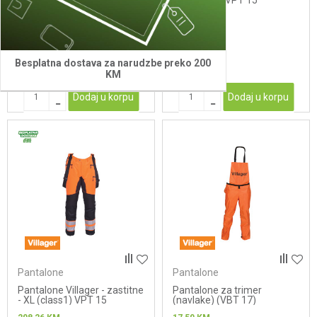
za pantalone
- L (class 1) VPT 15
233,42
KM
208,26
KM
Besplatna dostava za narudzbe preko 200
KM
Dodaj u korpu
Dodaj u korpu
Pantalone
Pantalone
Pantalone Villager - zastitne
Pantalone za trimer
- XL (class1) VPT 15
(navlake) (VBT 17)