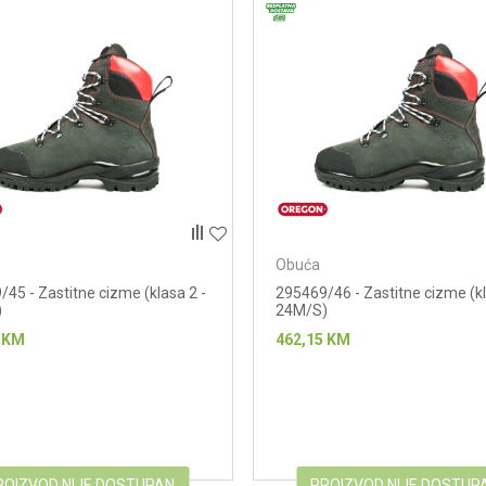
Obuća
45 - Zastitne cizme (klasa 2 -
295469/46 - Zastitne cizme (kl
)
24M/S)
KM
462,15
KM
ROIZVOD NIJE DOSTUPAN
PROIZVOD NIJE DOSTUP