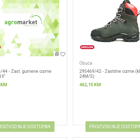
Obuća
/44 - Zast. gumene cizme
295469/42 - Zastitne cizme (kl
II"
24M/S)
KM
462,15
KM
ROIZVOD NIJE DOSTUPAN
PROIZVOD NIJE DOSTUP