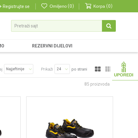
Omiljeno
0
Korpa
0
Registrujte se
Pretraži sajt
MO
REZERVNI DIJELOVI
aj
Prikaži
po strani
UPOREDI
85
proizvoda