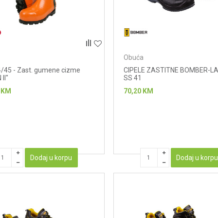
Obuća
/45 - Zast. gumene cizme
CIPELE ZASTITNE BOMBER-L
II"
SS 41
KM
70,20
KM
Dodaj u korpu
Dodaj u korp