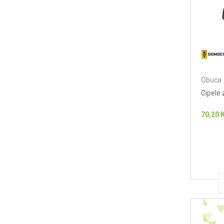
Obuća
Cipele
70,20