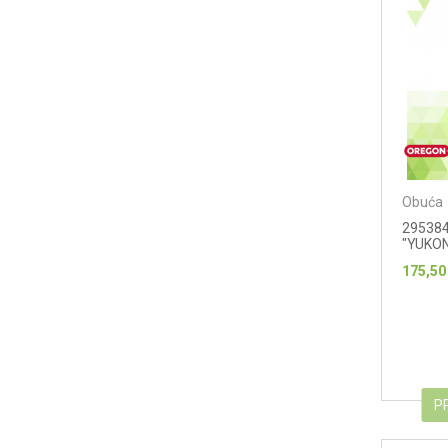
Obuća
295384
"YUKON 
175,50
P