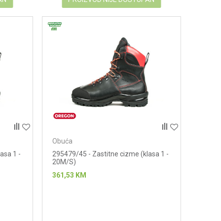
Obuća
asa 1 -
295479/45 - Zastitne cizme (klasa 1 -
20M/S)
361,53
KM