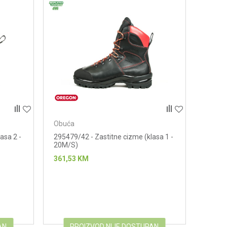
Obuća
asa 2 -
295479/42 - Zastitne cizme (klasa 1 -
20M/S)
361,53
KM
AN
PROIZVOD NIJE DOSTUPAN