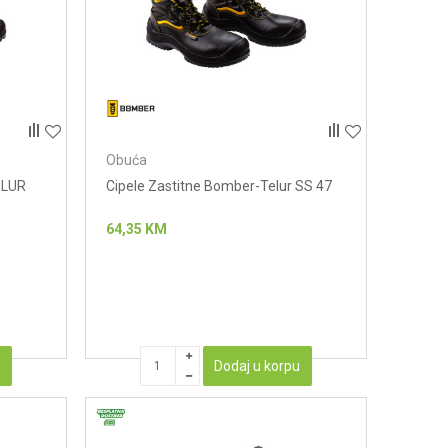
Obuća
ELUR
Cipele Zastitne Bomber-Telur SS 47
64,35
KM
u
Dodaj u korpu