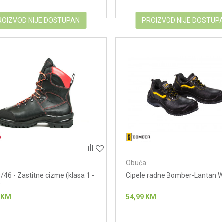
ROIZVOD NIJE DOSTUPAN
PROIZVOD NIJE DOSTUP
Obuća
46 - Zastitne cizme (klasa 1 -
Cipele radne Bomber-Lantan 
)
KM
54,99
KM