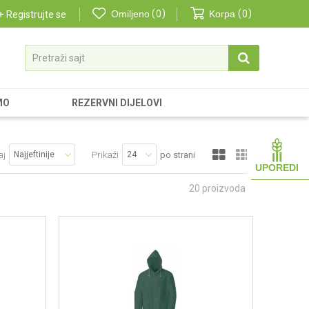
Omiljeno
0
Korpa
0
Registrujte se
Pretraži sajt
MO
REZERVNI DIJELOVI
aj
Prikaži
po strani
UPOREDI
20
proizvoda