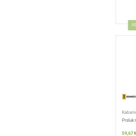
P
Kabanic
Prsluk
59,67