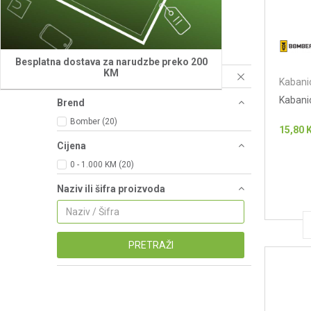
Majice
(5)
Antifoni
(3)
Kabanice, Bluze, Prsluci
(20)
Besplatna dostava za narudzbe preko 200
KM
Resetujte filtere
Kabanic
Kabani
Brend
Bomber (20)
15,80
Cijena
0 - 1.000 KM (20)
Naziv ili šifra proizvoda
PRETRAŽI