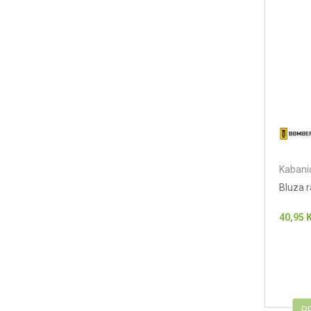
Kabanic
Bluza 
40,95
P