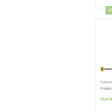
P
Kabanic
Prsluk
59,67