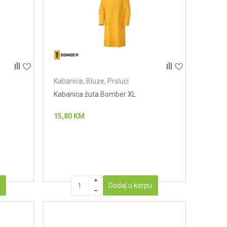
Kabanice, Bluze, Prsluci
Kabanica žuta Bomber XL
15,80
KM
u
Dodaj u korpu