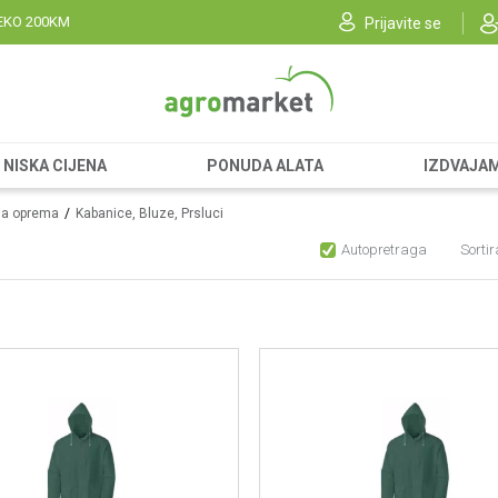
EKO 200KM
Prijavite se
NISKA CIJENA
PONUDA ALATA
IZDVAJA
na oprema
Kabanice, Bluze, Prsluci
Autopretraga
Sortir