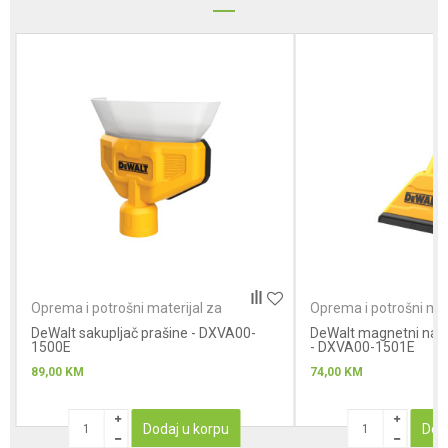
Poruka
Anti-spam zaštita - izračunajte koliko je 6 - 1 :
Oprema i potrošni materijal za
Oprema i potrošni mat
usisivače
usisivače
DeWalt sakupljač prašine - DXVA00-
POŠALJI
DeWalt magnetni nast
1500E
- DXVA00-1501E
89,00
KM
74,00
KM
Dodaj u korpu
Dod