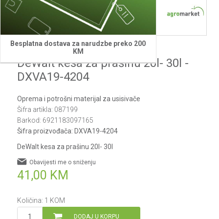
1
2
Besplatna dostava za narudzbe preko 200
DeWalt
KM
DeWalt kesa za prašinu 20l- 30l -
DXVA19-4204
Oprema i potrošni materijal za usisivače
Šifra artikla:
087199
Barkod:
6921183097165
Šifra proizvođača:
DXVA19-4204
DeWalt kesa za prašinu 20l- 30l
Obavijesti me o sniženju
41,00
KM
Količina:
1
KOM
DODAJ U KORPU