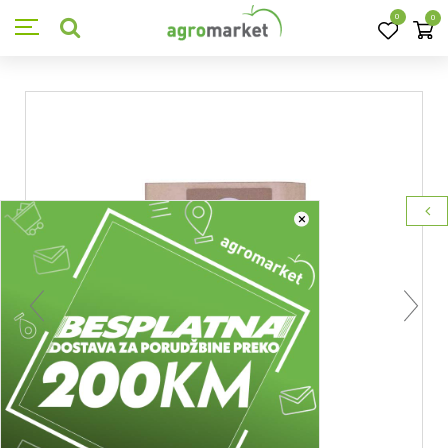
0
0
×