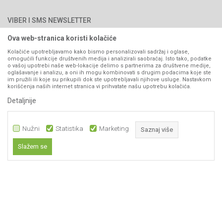
Najčešća pitanja
Načini plaćanja
PIB: 4402278140003
Kontakt
VIBER I SMS NEWSLETTER
Pravo na odustajanje
Reklamacije
Ova web-stranica koristi kolačiće
Prijavite se
Povraćaj sredstava
Kolačiće upotrebljavamo kako bismo personalizovali sadržaj i oglase,
omogućili funkcije društvenih medija i analizirali saobraćaj. Isto tako, podatke
Zamjena artikala
o vašoj upotrebi naše web-lokacije delimo s partnerima za društvene medije,
PRATITE NAS
oglašavanje i analizu, a oni ih mogu kombinovati s drugim podacima koje ste
Plaćanje karticama
im pružili ili koje su prikupili dok ste upotrebljavali njihove usluge. Nastavkom
korišćenja naših internet stranica vi prihvatate našu upotrebu kolačića.
Detaljnije
Nužni
Statistika
Marketing
Saznaj više
Slažem se
Nastojimo da budemo što precizniji u opisu proizvoda, prikazu slika i samih
Nužni
cijena, ali ne možemo garantovati da su sve informacije kompletne i bez
grešaka. Svi artikli prikazani na sajtu su dio naše ponude i ne
Statistika
podrazumijeva da su dostupni u svakom trenutku.
Marketing
Obavezni kolačići čine stranicu upotrebljivom omogućavajući osnovne
www.agromarket.ba
NB SOFT
©2026
, Izrada
. Sva prava zadržana.