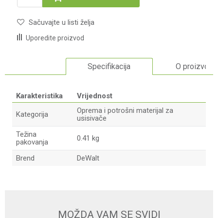
Sačuvajte u listi želja
Uporedite proizvod
Specifikacija
O proizvodu
Karakteristika
Vrijednost
Oprema i potrošni materijal za
Kategorija
usisivače
Težina
0.41 kg
pakovanja
Brend
DeWalt
Ime/Nadimak
Email adresa
MOŽDA VAM SE SVIDI