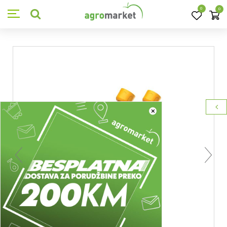
0
0
×