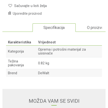
Sačuvajte u listi želja
Uporedite proizvod
Specifikacija
O proizvodu
Karakteristika
Vrijednost
Oprema i potrošni materijal za
Kategorija
usisivače
Težina
0.82 kg
pakovanja
Brend
DeWalt
Ime/Nadimak
Email adresa
MOŽDA VAM SE SVIDI