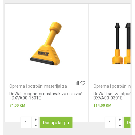
Poruka
Anti-spam zaštita - izračunajte koliko je 4 + 1 :
Oprema i potrošni materijal za
Oprema i potrošni mat
usisivače
usisivače
DeWalt magnetni nastavak za usisivač
POŠALJI
DeWalt set za otpušiva
- DXVA00-1501E
DXVA00-0301E
74,00
KM
114,00
KM
Dodaj u korpu
Dod