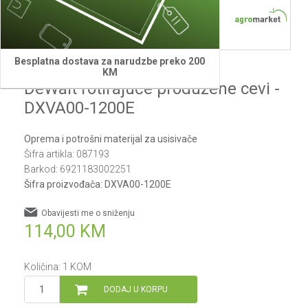
1
2
Besplatna dostava za narudzbe preko 200
DeWalt
KM
DeWalt rotirajuće produžene cevi -
DXVA00-1200E
Oprema i potrošni materijal za usisivače
Šifra artikla:
087193
Barkod:
6921183002251
Šifra proizvođača:
DXVA00-1200E
Obavijesti me o sniženju
114,00
KM
Količina:
1
KOM
DODAJ U KORPU