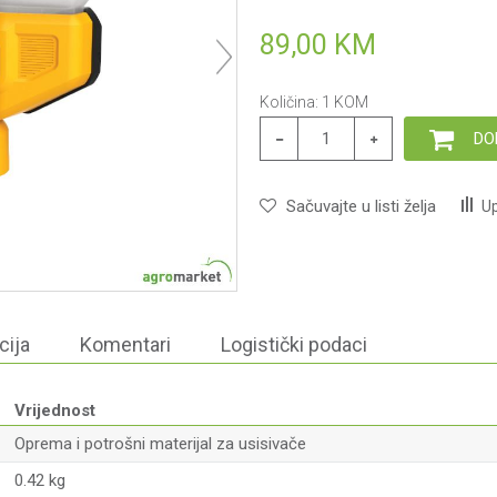
89,00
KM
Količina:
1
KOM
DO
Sačuvajte u listi želja
Up
cija
Komentari
Logistički podaci
Vrijednost
Oprema i potrošni materijal za usisivače
0.42 kg