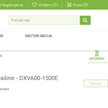
Omiljeno
0
Korpa
0
Registrujte se
Pretraži sajt
MO
SKUTERI AKCIJA
0E
UPOREDI
rašine - DXVA00-1500E
Pomoć
isivače