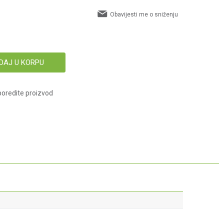
Obavijesti me o sniženju
DAJ U KORPU
oredite proizvod