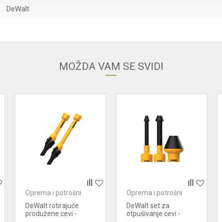
DeWalt
Email adresa
MOŽDA VAM SE SVIDI
Oprema i potrošni
Oprema i potrošni
materijal za usisivače
materijal za usisivače
DeWalt rotirajuće
DeWalt set za
produžene cevi -
otpušivanje cevi -
DXVA00-1200E
DXVA00-0301E