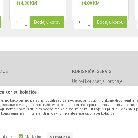
114,00
KM
114,00
KM
Dodaj u korpu
Dodaj u korpu
CIJE
KORISNIČKI SERVIS
Uslovi korišćenja i prodaje
Politika privatnosti
a koristi kolačiće
Kako kupiti
vamo kako bismo personalizovali sadržaj i oglase, omogućili funkcije društvenih medi
ko, podatke o vašoj upotrebi naše web-lokacije delimo s partnerima za društvene medi
Isporuka
ogu kombinovati s drugim podacima koje ste im pružili ili koje su prikupili dok ste up
orišćenja naših internet stranica vi prihvatate našu upotrebu kolačića.
Načini plaćanja
itanja
Pravo na odustajanje
Reklamacije
tatistika
Marketing
Saznaj više