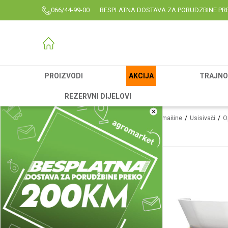
066/44-99-00
BESPLATNA DOSTAVA ZA PORUDZBINE PR
PROIZVODI
AKCIJA
TRAJNO 
REZERVNI DIJELOVI
×
Agromarket
Proizvodi
Garden
Alati i mašine
Usisivači
O