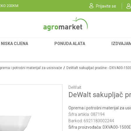
EKO 200KM
Prijavite se
NISKA CIJENA
PONUDA ALATA
IZDVAJA
prema i potrošni materijal za usisivače
DeWalt sakupljač prašine - DXVA00-150
DeWalt
DeWalt sakupljač p
Oprema i potrošni materijal za us
Šifra artikla:
087194
Barkod:
6921183002244
Šifra proizvođača:
DXVA00-1500E