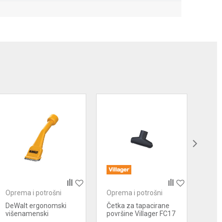
Oprema i potrošni
Oprema i potrošni
Opre
materijal za usisivače
materijal za usisivače
mate
DeWalt ergonomski
Četka za tapacirane
Villa
višenamenski
površine Villager FC17
zaš
nastavak sa četkom -