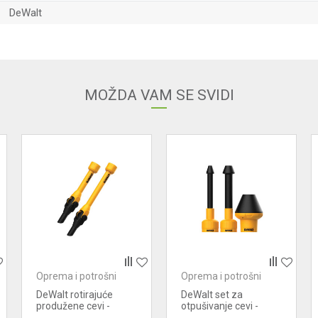
DeWalt
Email adresa
MOŽDA VAM SE SVIDI
Oprema i potrošni
Oprema i potrošni
materijal za usisivače
materijal za usisivače
DeWalt rotirajuće
DeWalt set za
produžene cevi -
otpušivanje cevi -
DXVA00-1200E
DXVA00-0301E