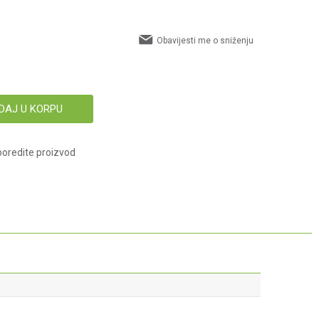
Obavijesti me o sniženju
DAJ U KORPU
oredite proizvod