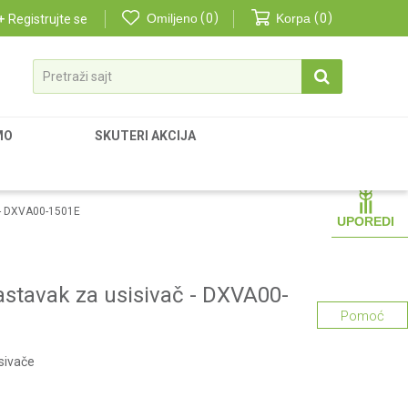
Omiljeno
0
Korpa
0
Registrujte se
Pretraži sajt
MO
SKUTERI AKCIJA
 - DXVA00-1501E
UPOREDI
stavak za usisivač - DXVA00-
Pomoć
isivače