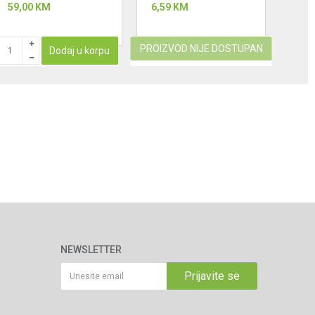
59,00
KM
6,59
KM
16,7
DXVA00-4300E
PROIZVOD NIJE DOSTUPAN
PROIZ
Dodaj u korpu
NEWSLETTER
Prijavite se