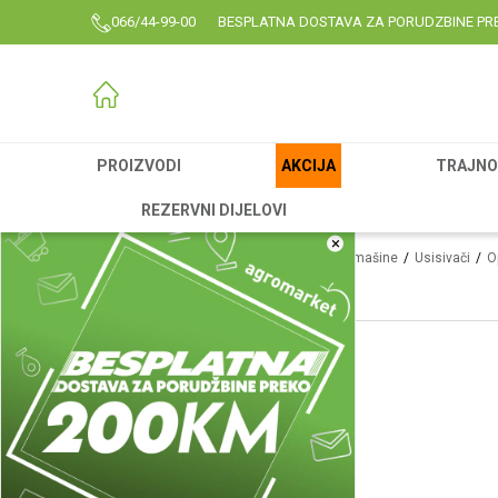
066/44-99-00
BESPLATNA DOSTAVA ZA PORUDZBINE PR
PROIZVODI
AKCIJA
TRAJNO 
REZERVNI DIJELOVI
×
Agromarket
Proizvodi
Garden
Alati i mašine
Usisivači
O