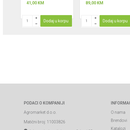
41,00
KM
89,00
KM
korpu
Dodaj u korpu
Dodaj u korpu
PODACI O KOMPANIJI
INFORMA
Agromarket d.o.o.
O nama
Brendovi
Matični broj: 11003826
Katalozi