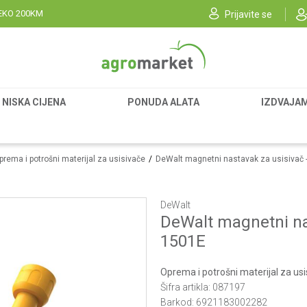
EKO 200KM
Prijavite se
NISKA CIJENA
PONUDA ALATA
IZDVAJA
prema i potrošni materijal za usisivače
DeWalt magnetni nastavak za usisivač
DeWalt
DeWalt magnetni na
1501E
Oprema i potrošni materijal za us
Šifra artikla:
087197
Barkod:
6921183002282