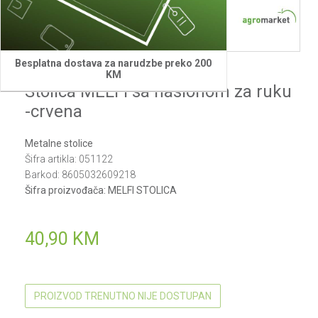
1
2
3
4
5
Besplatna dostava za narudzbe preko 200
Green bay
KM
Stolica MELFI sa naslonom za ruku
-crvena
Metalne stolice
Šifra artikla:
051122
Barkod:
8605032609218
Šifra proizvođača:
MELFI STOLICA
40,90
KM
PROIZVOD TRENUTNO NIJE DOSTUPAN