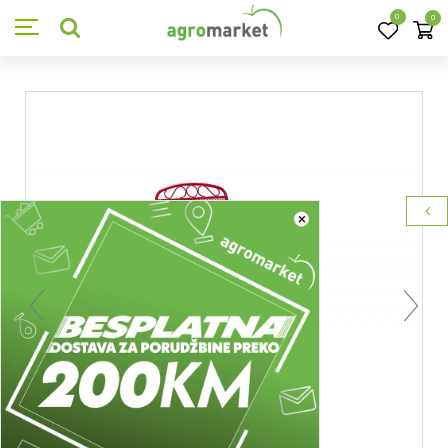
0
0
×