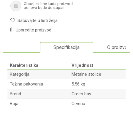
Obavijesti me kada proizvod
ponovo bude dostupan
Sačuvajte u listi želja
Uporedite proizvod
Specifikacija
O proizvodu
Karakteristika
Vrijednost
Kategorija
Metalne stolice
Težina pakovanja
5.56 kg
Brend
Green bay
Boja
Crvena
Ime/Nadimak