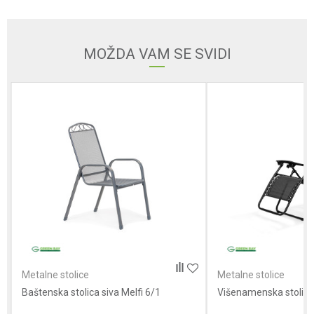
Email adresa
MOŽDA VAM SE SVIDI
Poruka
Anti-spam zaštita - izračunajte koliko je 2 + 3 :
POŠALJI
Metalne stolice
Metalne stolice
Baštenska stolica siva Melfi 6/1
Višenamenska stolica