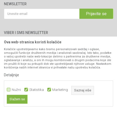
76300 Bijeljina
Katalozi
NEWSLETTER
Politika privatnosti
Saradnja
Email:
webshop@agromarket.ba
Kako kupiti
Prijavite se
Blog
066/44-99-00
Isporuka
Najčešća pitanja
Načini plaćanja
PIB: 4402278140003
Kontakt
VIBER I SMS NEWSLETTER
Pravo na odustajanje
Reklamacije
Ova web-stranica koristi kolačiće
Prijavite se
Povraćaj sredstava
Kolačiće upotrebljavamo kako bismo personalizovali sadržaj i oglase,
omogućili funkcije društvenih medija i analizirali saobraćaj. Isto tako, podatke
Zamjena artikala
o vašoj upotrebi naše web-lokacije delimo s partnerima za društvene medije,
PRATITE NAS
oglašavanje i analizu, a oni ih mogu kombinovati s drugim podacima koje ste
Plaćanje karticama
im pružili ili koje su prikupili dok ste upotrebljavali njihove usluge. Nastavkom
korišćenja naših internet stranica vi prihvatate našu upotrebu kolačića.
Detaljnije
Nužni
Statistika
Marketing
Saznaj više
Slažem se
Nastojimo da budemo što precizniji u opisu proizvoda, prikazu slika i samih
Nužni
cijena, ali ne možemo garantovati da su sve informacije kompletne i bez