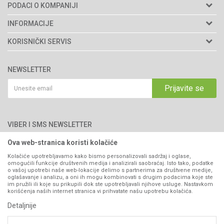
PODACI O KOMPANIJI
Agromarket d.o.o.
INFORMACIJE
Matični broj: 11003826
O nama
KORISNIČKI SERVIS
Brendovi
Adresa: Industrijska zona 2, broj 8B
Uslovi korišćenja i prodaje
76300 Bijeljina
Katalozi
NEWSLETTER
Politika privatnosti
Saradnja
Email:
webshop@agromarket.ba
Kako kupiti
Prijavite se
Blog
066/44-99-00
Isporuka
Najčešća pitanja
Načini plaćanja
PIB: 4402278140003
Kontakt
VIBER I SMS NEWSLETTER
Pravo na odustajanje
Reklamacije
Ova web-stranica koristi kolačiće
Prijavite se
Povraćaj sredstava
Kolačiće upotrebljavamo kako bismo personalizovali sadržaj i oglase,
omogućili funkcije društvenih medija i analizirali saobraćaj. Isto tako, podatke
Zamjena artikala
o vašoj upotrebi naše web-lokacije delimo s partnerima za društvene medije,
PRATITE NAS
oglašavanje i analizu, a oni ih mogu kombinovati s drugim podacima koje ste
Plaćanje karticama
im pružili ili koje su prikupili dok ste upotrebljavali njihove usluge. Nastavkom
korišćenja naših internet stranica vi prihvatate našu upotrebu kolačića.
Detaljnije