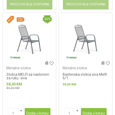
PROIZVOD NIJE DOSTUPAN
PROIZVOD NIJE DOSTUPAN
30
%
Metalne stolice
Metalne stolice
Stolica MELFI sa naslonom
Baštenska stolica siva Melfi
za ruku -siva
6/1
58,00
KM
59,00
KM
83,00
KM
Dodaj u korpu
Dodaj u korpu