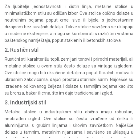
Za ljubitelje jednostavnosti i čistih linija, metalne stolice u
minimalističkom stilu su odličan izbor. Ove stolice obično dolaze u
neutralnim bojama poput crne, sive ili bijele, s jednostavnim
dizajnom bez suvišnih detalja. Takve stolice savršeno se uklapaju
u moderne eksterijere, a mogu se kombinirati s različitim vrstama
baštenskog namještaja, poput staklenih ili betonskih stolova.
2. Rustični stil
Rustični stil karakterišu topli, zemljani tonovi i prirodni materijali, ali
metalne stolice u ovom stilu često dolaze sa vintage izgledom.
Ove stolice mogu biti ukrašene detaljima poput floralnih motiva ili
ukrasnim zakovicama, dajući prostoru starinski šarm. Najčešće su
izrađene od kovanog željeza i dolaze u tamnijim bojama kao što
su bronza, bakar ili crna, što im daje tradicionalan izgled.
3. Industrijski stil
Metalne stolice u industrijskom stilu obično imaju robustan,
neobrađen izgled. Ove stolice su često izrađene od čelika ili
aluminijuma, s grubim linijama i sirovim završetkom. Najčešće
dolaze u tamnim, metalnim nijansama i savršeno se uklapaju u