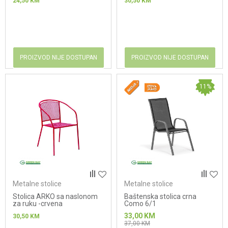
24,50
KM
30,50
KM
PROIZVOD NIJE DOSTUPAN
PROIZVOD NIJE DOSTUPAN
11
%
Metalne stolice
Metalne stolice
Stolica ARKO sa naslonom
Baštenska stolica crna
za ruku -crvena
Como 6/1
33,00
KM
30,50
KM
37,00
KM