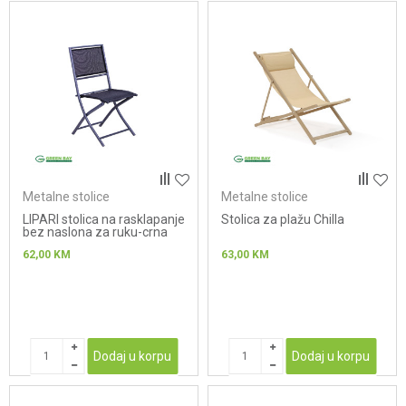
Metalne stolice
Metalne stolice
LIPARI stolica na rasklapanje
Stolica za plažu Chilla
bez naslona za ruku-crna
62,00
KM
63,00
KM
Dodaj u korpu
Dodaj u korpu