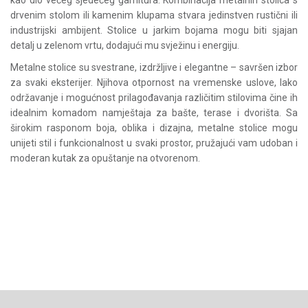
kao dio većeg sjedećeg garnitura. Kombinacija metalnih stolica s
drvenim stolom ili kamenim klupama stvara jedinstven rustični ili
industrijski ambijent. Stolice u jarkim bojama mogu biti sjajan
detalj u zelenom vrtu, dodajući mu svježinu i energiju.
Metalne stolice su svestrane, izdržljive i elegantne – savršen izbor
za svaki eksterijer. Njihova otpornost na vremenske uslove, lako
održavanje i mogućnost prilagođavanja različitim stilovima čine ih
idealnim komadom namještaja za bašte, terase i dvorišta. Sa
širokim rasponom boja, oblika i dizajna, metalne stolice mogu
unijeti stil i funkcionalnost u svaki prostor, pružajući vam udoban i
moderan kutak za opuštanje na otvorenom.