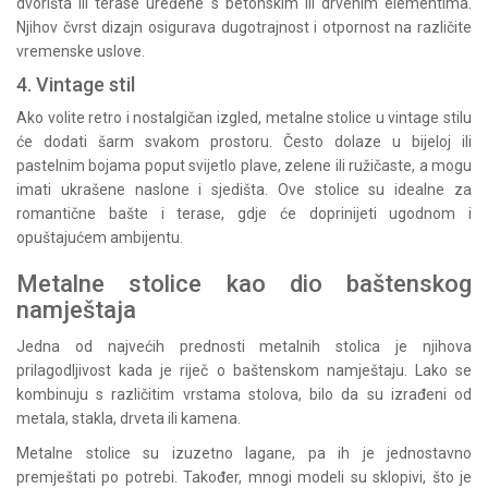
dvorišta ili terase uređene s betonskim ili drvenim elementima.
Njihov čvrst dizajn osigurava dugotrajnost i otpornost na različite
vremenske uslove.
4. Vintage stil
Ako volite retro i nostalgičan izgled, metalne stolice u vintage stilu
će dodati šarm svakom prostoru. Često dolaze u bijeloj ili
pastelnim bojama poput svijetlo plave, zelene ili ružičaste, a mogu
imati ukrašene naslone i sjedišta. Ove stolice su idealne za
romantične bašte i terase, gdje će doprinijeti ugodnom i
opuštajućem ambijentu.
Metalne stolice kao dio baštenskog
namještaja
Jedna od najvećih prednosti metalnih stolica je njihova
prilagodljivost kada je riječ o baštenskom namještaju. Lako se
kombinuju s različitim vrstama stolova, bilo da su izrađeni od
metala, stakla, drveta ili kamena.
Metalne stolice su izuzetno lagane, pa ih je jednostavno
premještati po potrebi. Također, mnogi modeli su sklopivi, što je