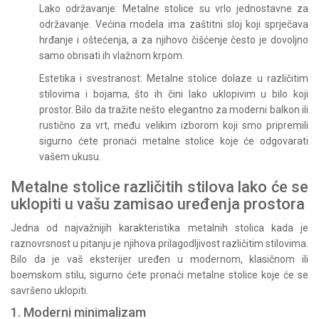
Lako održavanje: Metalne stolice su vrlo jednostavne za
održavanje. Većina modela ima zaštitni sloj koji sprječava
hrđanje i oštećenja, a za njihovo čišćenje često je dovoljno
samo obrisati ih vlažnom krpom.
Estetika i svestranost: Metalne stolice dolaze u različitim
stilovima i bojama, što ih čini lako uklopivim u bilo koji
prostor. Bilo da tražite nešto elegantno za moderni balkon ili
rustično za vrt, među velikim izborom koji smo pripremili
sigurno ćete pronaći metalne stolice koje će odgovarati
vašem ukusu.
Metalne stolice različitih stilova lako će se
uklopiti u vašu zamisao uređenja prostora
Jedna od najvažnijih karakteristika metalnih stolica kada je
raznovrsnost u pitanju je njihova prilagodljivost različitim stilovima.
Bilo da je vaš eksterijer uređen u modernom, klasičnom ili
boemskom stilu, sigurno ćete pronaći metalne stolice koje će se
savršeno uklopiti.
1. Moderni minimalizam