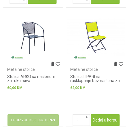
Metalne stolice
Metalne stolice
Stolica ARKO sa naslonom
Stolica LIPARI na
za ruku -siva
rasklapanje bez naslona za
ruku-zuta
60,00
KM
62,00
KM
Dodaj u korpu
PROIZVOD NIJE DOSTUPAN