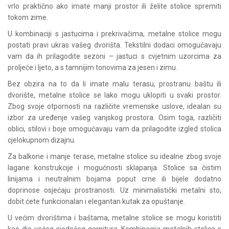
vrlo praktično ako imate manji prostor ili želite stolice spremiti
tokom zime.
U kombinaciji s jastucima i prekrivačima, metalne stolice mogu
postati pravi ukras vašeg dvorišta. Tekstilni dodaci omogućavaju
vam da ih prilagodite sezoni – jastuci s cvjetnim uzorcima za
proljeće i ljeto, a s tamnijim tonovima za jesen i zimu.
Bez obzira na to da li imate malu terasu, prostranu baštu ili
dvorište, metalne stolice se lako mogu uklopiti u svaki prostor.
Zbog svoje otpornosti na različite vremenske uslove, idealan su
izbor za uređenje vašeg vanjskog prostora. Osim toga, različiti
oblici, stilovi i boje omogućavaju vam da prilagodite izgled stolica
cjelokupnom dizajnu.
Za balkone i manje terase, metalne stolice su idealne zbog svoje
lagane konstrukcije i mogućnosti sklapanja. Stolice sa čistim
linijama i neutralnim bojama poput crne ili bijele dodatno
doprinose osjećaju prostranosti. Uz minimalistički metalni sto,
dobit ćete funkcionalan i elegantan kutak za opuštanje.
U većim dvorištima i baštama, metalne stolice se mogu koristiti