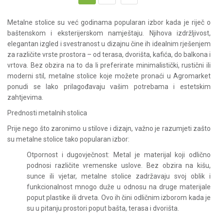
Metalne stolice su već godinama popularan izbor kada je riječ o
baštenskom i eksterijerskom namještaju. Njihova izdržljivost,
elegantan izgled i svestranost u dizajnu čine ih idealnim rješenjem
za različite vrste prostora – od terasa, dvorišta, kafića, do balkona i
vrtova. Bez obzira na to da li preferirate minimalistički, rustični ili
moderni stil, metalne stolice koje možete pronaći u Agromarket
ponudi se lako prilagođavaju vašim potrebama i estetskim
zahtjevima.
Prednosti metalnih stolica
Prije nego što zaronimo u stilove i dizajn, važno je razumjeti zašto
su metalne stolice tako popularan izbor:
Otpornost i dugovječnost: Metal je materijal koji odlično
podnosi različite vremenske uslove. Bez obzira na kišu,
sunce ili vjetar, metalne stolice zadržavaju svoj oblik i
funkcionalnost mnogo duže u odnosu na druge materijale
poput plastike ili drveta. Ovo ih čini odličnim izborom kada je
su u pitanju prostori poput bašta, terasa i dvorišta.