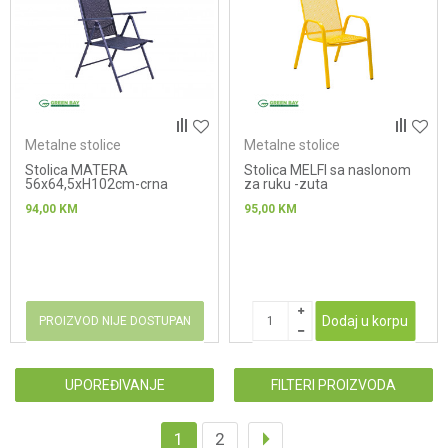
Metalne stolice
Metalne stolice
Stolica MATERA
Stolica MELFI sa naslonom
56x64,5xH102cm-crna
za ruku -zuta
94,00
KM
95,00
KM
Dodaj u korpu
PROIZVOD NIJE DOSTUPAN
UPOREĐIVANJE
FILTERI PROIZVODA
1
2