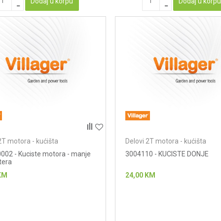
Dodaj u korpu
Dodaj u korp
2T motora - kućišta
Delovi 2T motora - kućišta
002 - Kuciste motora - manje
3004110 - KUCISTE DONJE
tera
KM
24,00
KM