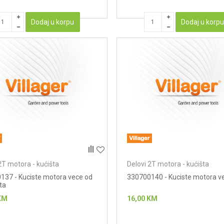
Dodaj u korpu
Dodaj u korp
2T motora - kućišta
Delovi 2T motora - kućišta
137 - Kuciste motora vece od
330700140 - Kuciste motora v
ta
KM
16,00
KM