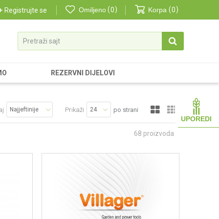
Omiljeno
0
Korpa
0
Registrujte se
Pretraži sajt
MO
REZERVNI DIJELOVI
aj
Prikaži
po strani
UPOREDI
68
proizvoda