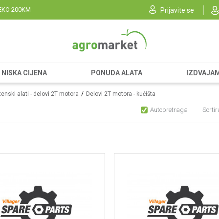
EKO 200KM
Prijavite se
NISKA CIJENA
PONUDA ALATA
IZDVAJA
enski alati - delovi 2T motora
Delovi 2T motora - kućišta
Autopretraga
Sortir