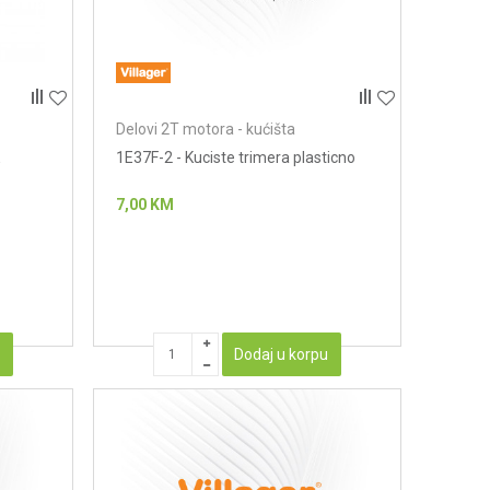
Delovi 2T motora - kućišta
E
1E37F-2 - Kuciste trimera plasticno
7,00
KM
u
Dodaj u korpu