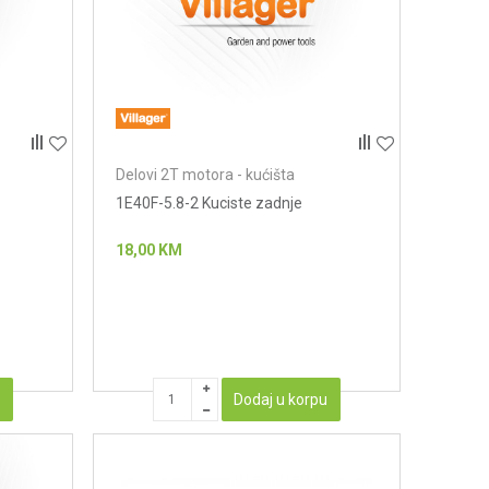
Delovi 2T motora - kućišta
1E40F-5.8-2 Kuciste zadnje
18,00
KM
u
Dodaj u korpu