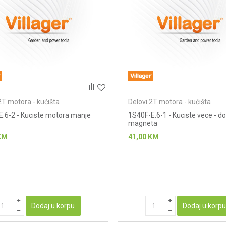
2T motora - kućišta
Delovi 2T motora - kućišta
E.6-2 - Kuciste motora manje
1S40F-E.6-1 - Kuciste vece - do
magneta
KM
41,00
KM
Dodaj u korpu
Dodaj u korp