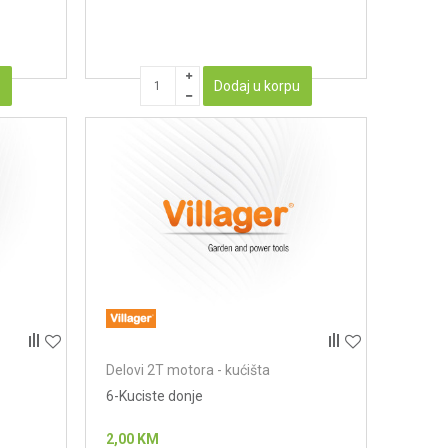
u
Dodaj u korpu
Delovi 2T motora - kućišta
6-Kuciste donje
2,00
KM