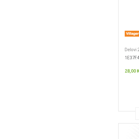
Delovi 
1E37F.4
28,00