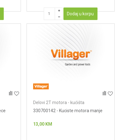
u
Dodaj u korpu
Delovi 2T motora - kućišta
ece
330700142 - Kuciste motora manje
13,00
KM