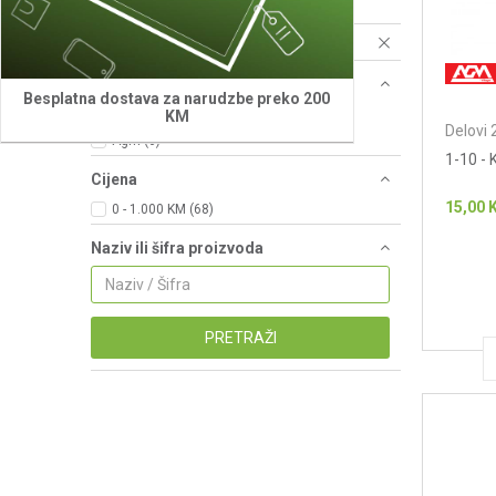
Resetujte filtere
Brend
Besplatna dostava za narudzbe preko 200
Villager (62)
KM
Delovi 
Agm (6)
1-10 
Cijena
15,00
0 - 1.000 KM (68)
Naziv ili šifra proizvoda
PRETRAŽI