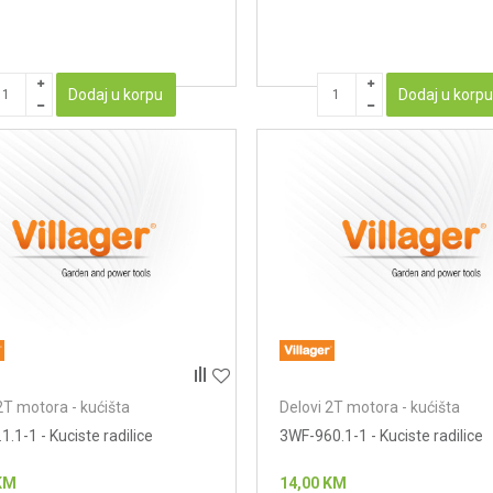
Dodaj u korpu
Dodaj u korp
2T motora - kućišta
Delovi 2T motora - kućišta
1.1-1 - Kuciste radilice
3WF-960.1-1 - Kuciste radilice
KM
14,00
KM