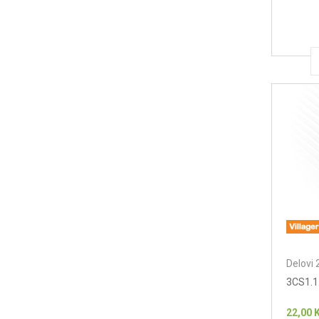
Delovi 
3CS1.1.
22,00