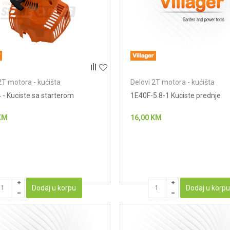
2T motora - kućišta
Delovi 2T motora - kućišta
 - Kuciste sa starterom
1E40F-5.8-1 Kuciste prednje
KM
16,00
KM
Dodaj u korpu
Dodaj u korp