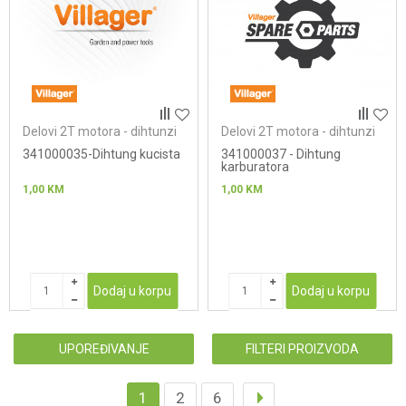
Delovi 2T motora - dihtunzi
Delovi 2T motora - dihtunzi
341000035-Dihtung kucista
341000037 - Dihtung
karburatora
1,00
KM
1,00
KM
Dodaj u korpu
Dodaj u korpu
UPOREĐIVANJE
FILTERI PROIZVODA
1
2
6