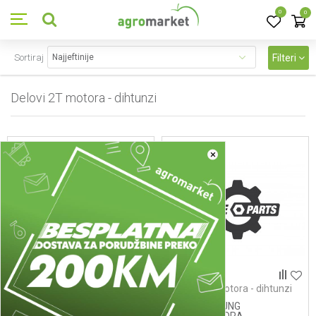
0
0
Sortiraj
Filteri
Delovi 2T motora - dihtunzi
123
proizvoda
×
Delovi 2T motora - dihtunzi
Delovi 2T motora - dihtunzi
1-20 - DIHTUNG DISTANCE
1-24 - DIHTUNG