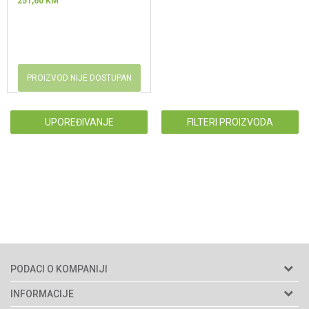
251,60
KM
PROIZVOD NIJE DOSTUPAN
UPOREĐIVANJE
FILTERI PROIZVODA
PODACI O KOMPANIJI
Agromarket d.o.o.
INFORMACIJE