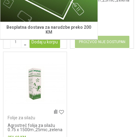
0.75 x 1500m 25 mic
0.50 x 1800m ,25mic.,zelena
Bomber
- berry bpi
204,80
KM
203,60
KM
Besplatna dostava za narudzbe preko 200
KM
Dodaj u korpu
PROIZVOD NIJE DOSTUPAN
Folije za silažu
Agrostreč folija za silažu
0.75 x 1500m ,25mic.,zelena
- berry bpi