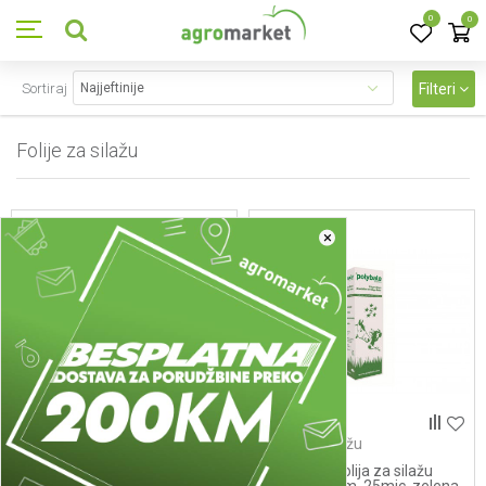
0
0
Sortiraj
Filteri
Folije za silažu
3
proizvoda
×
Folije za silažu
Folije za silažu
Agrostreč folija za silažu
Agrostreč folija za silažu