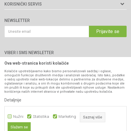
Matični broj: 11003826
O nama
KORISNIČKI SERVIS
Brendovi
Adresa: Industrijska zona 2, broj 8B
Uslovi korišćenja i prodaje
76300 Bijeljina
Katalozi
NEWSLETTER
Politika privatnosti
Saradnja
Email:
webshop@agromarket.ba
Kako kupiti
Prijavite se
Blog
066/44-99-00
Isporuka
Najčešća pitanja
Načini plaćanja
PIB: 4402278140003
Kontakt
VIBER I SMS NEWSLETTER
Pravo na odustajanje
Reklamacije
Ova web-stranica koristi kolačiće
Prijavite se
Povraćaj sredstava
Kolačiće upotrebljavamo kako bismo personalizovali sadržaj i oglase,
omogućili funkcije društvenih medija i analizirali saobraćaj. Isto tako, podatke
Zamjena artikala
o vašoj upotrebi naše web-lokacije delimo s partnerima za društvene medije,
PRATITE NAS
oglašavanje i analizu, a oni ih mogu kombinovati s drugim podacima koje ste
Plaćanje karticama
im pružili ili koje su prikupili dok ste upotrebljavali njihove usluge. Nastavkom
korišćenja naših internet stranica vi prihvatate našu upotrebu kolačića.
Detaljnije
Nužni
Statistika
Marketing
Saznaj više
Slažem se