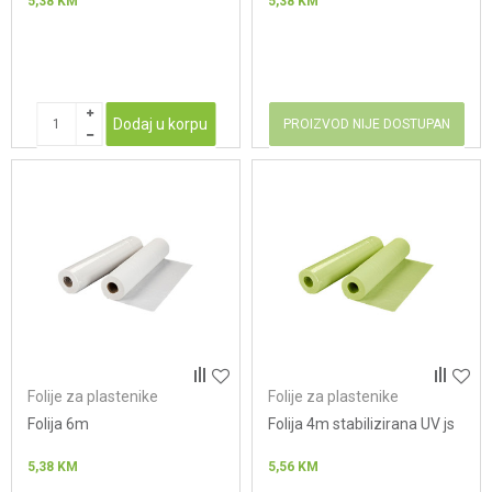
5,38
KM
5,38
KM
Dodaj u korpu
PROIZVOD NIJE DOSTUPAN
Folije za plastenike
Folije za plastenike
Folija 6m
Folija 4m stabilizirana UV js
5,38
KM
5,56
KM