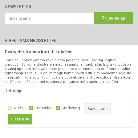
76300 Bijeljina
Katalozi
NEWSLETTER
Politika privatnosti
Saradnja
Email:
webshop@agromarket.ba
Kako kupiti
Prijavite se
Blog
066/44-99-00
Isporuka
Najčešća pitanja
Načini plaćanja
PIB: 4402278140003
Kontakt
VIBER I SMS NEWSLETTER
Pravo na odustajanje
Reklamacije
Ova web-stranica koristi kolačiće
Prijavite se
Povraćaj sredstava
Kolačiće upotrebljavamo kako bismo personalizovali sadržaj i oglase,
omogućili funkcije društvenih medija i analizirali saobraćaj. Isto tako, podatke
Zamjena artikala
o vašoj upotrebi naše web-lokacije delimo s partnerima za društvene medije,
PRATITE NAS
oglašavanje i analizu, a oni ih mogu kombinovati s drugim podacima koje ste
Plaćanje karticama
im pružili ili koje su prikupili dok ste upotrebljavali njihove usluge. Nastavkom
korišćenja naših internet stranica vi prihvatate našu upotrebu kolačića.
Detaljnije
Nužni
Statistika
Marketing
Saznaj više
Slažem se
Nastojimo da budemo što precizniji u opisu proizvoda, prikazu slika i samih
Nužni