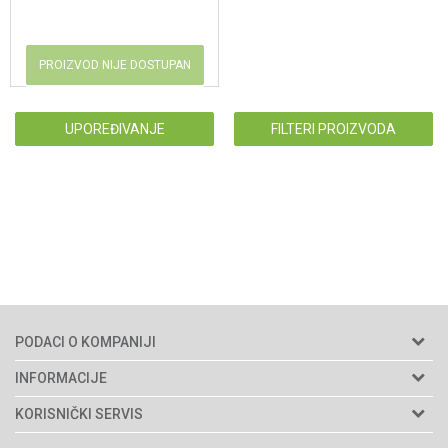
PROIZVOD NIJE DOSTUPAN
UPOREĐIVANJE
FILTERI PROIZVODA
PODACI O KOMPANIJI
Agromarket d.o.o.
INFORMACIJE
Matični broj: 11003826
O nama
KORISNIČKI SERVIS
Brendovi
Adresa: Industrijska zona 2, broj 8B
Uslovi korišćenja i prodaje