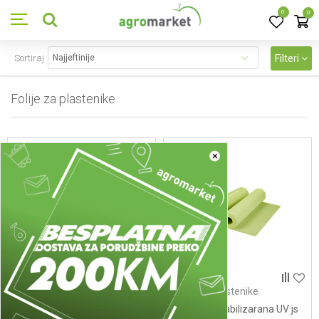
0
0
Sortiraj
Filteri
Folije za plastenike
7
proizvoda
×
Folije za plastenike
Folije za plastenike
Folija 8m stabilizarana UV
Folija 8m stabilizarana UV js