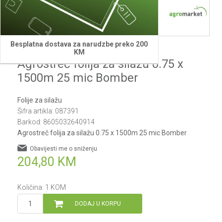
Besplatna dostava za narudzbe preko 200
Bomber
KM
Agrostreč folija za silažu 0.75 x
1500m 25 mic Bomber
Folije za silažu
Šifra artikla:
087391
Barkod:
8605032640914
Agrostreč folija za silažu 0.75 x 1500m 25 mic Bomber
Obavijesti me o sniženju
204,80
KM
Količina:
1
KOM
DODAJ U KORPU