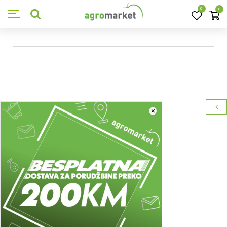
0
0
×