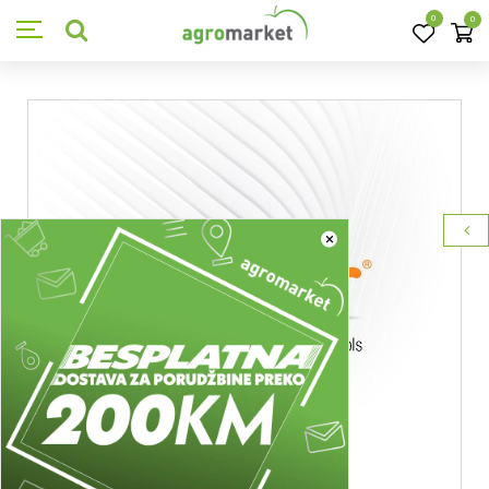
0
0
×