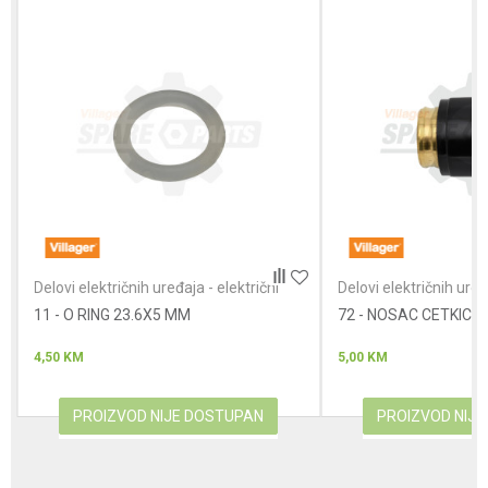
Poruka
Anti-spam zaštita - izračunajte koliko je 4 + 1 :
Delovi električnih uređaja - električni
Delovi električnih uređ
čekići
čekići
11 - O RING 23.6X5 MM
POŠALJI
72 - NOSAC CETKICE
4,50
KM
5,00
KM
PROIZVOD NIJE DOSTUPAN
PROIZVOD NIJ