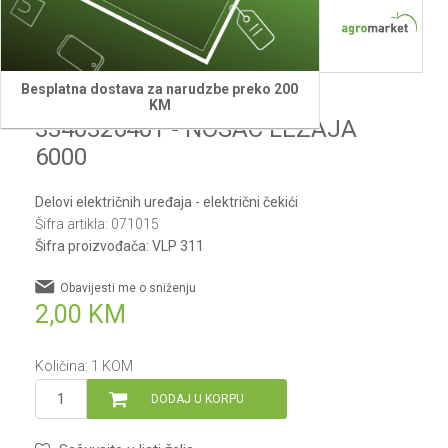
Besplatna dostava za narudzbe preko 200
Villager
KM
3340326401 - NOSAC LEZAJA
6000
Delovi električnih uređaja - električni čekići
Šifra artikla:
071015
Šifra proizvođača:
VLP 311
Obavijesti me o sniženju
2,00
KM
Količina:
1
KOM
DODAJ U KORPU