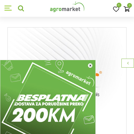
0
0
×