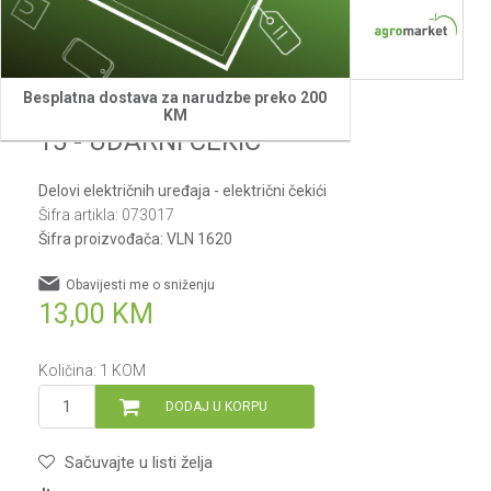
Besplatna dostava za narudzbe preko 200
Villager
KM
15 - UDARNI CEKIC
Delovi električnih uređaja - električni čekići
Šifra artikla:
073017
Šifra proizvođača:
VLN 1620
Obavijesti me o sniženju
13,00
KM
Količina:
1
KOM
DODAJ U KORPU
Sačuvajte u listi želja