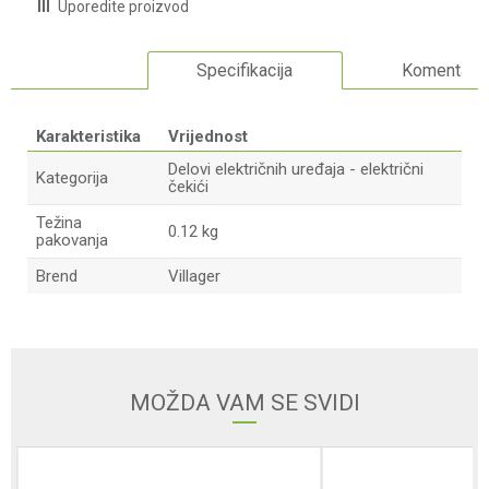
Uporedite proizvod
Specifikacija
Komentari
Karakteristika
Vrijednost
Delovi električnih uređaja - električni
Kategorija
čekići
Težina
0.12 kg
pakovanja
Brend
Villager
Ime/Nadimak
Email adresa
MOŽDA VAM SE SVIDI