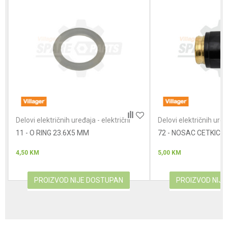
Poruka
Anti-spam zaštita - izračunajte koliko je 6 - 1 :
Delovi električnih uređaja - električni
Delovi električnih uređ
čekići
čekići
11 - O RING 23.6X5 MM
POŠALJI
72 - NOSAC CETKICE
4,50
KM
5,00
KM
PROIZVOD NIJE DOSTUPAN
PROIZVOD NIJ