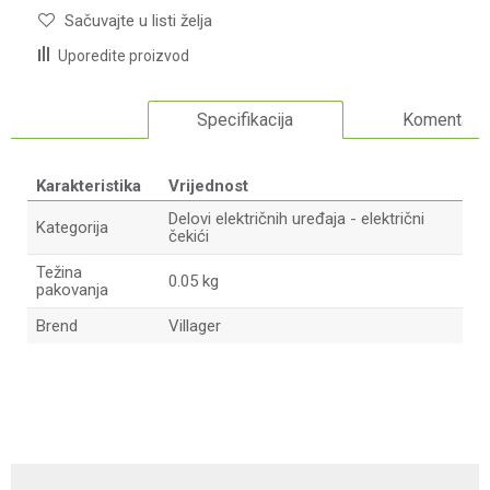
Sačuvajte u listi želja
Uporedite proizvod
Specifikacija
Komentari
Karakteristika
Vrijednost
Delovi električnih uređaja - električni
Kategorija
čekići
Težina
0.05 kg
pakovanja
Brend
Villager
Ime/Nadimak
Email adresa