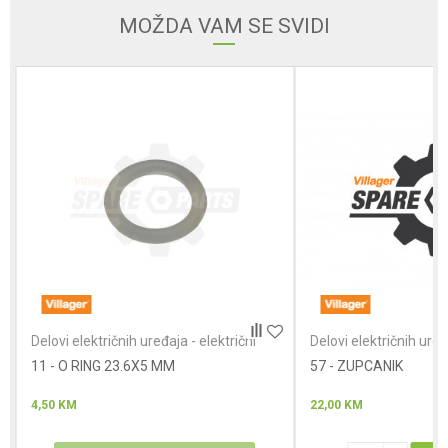
MOŽDA VAM SE SVIDI
Poruka
Anti-spam zaštita - izračunajte koliko je 9 - 4 :
POŠALJI
Delovi električnih uređaja - električni
Delovi električnih uređ
čekići
čekići
11 - O RING 23.6X5 MM
57 - ZUPCANIK
4,50
KM
22,00
KM