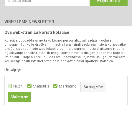
Prijavite se
Blog
066/44-99-00
Isporuka
Najčešća pitanja
Načini plaćanja
PIB: 4402278140003
Kontakt
VIBER I SMS NEWSLETTER
Pravo na odustajanje
Reklamacije
Ova web-stranica koristi kolačiće
Prijavite se
Povraćaj sredstava
Kolačiće upotrebljavamo kako bismo personalizovali sadržaj i oglase,
omogućili funkcije društvenih medija i analizirali saobraćaj. Isto tako, podatke
Zamjena artikala
o vašoj upotrebi naše web-lokacije delimo s partnerima za društvene medije,
PRATITE NAS
oglašavanje i analizu, a oni ih mogu kombinovati s drugim podacima koje ste
Plaćanje karticama
im pružili ili koje su prikupili dok ste upotrebljavali njihove usluge. Nastavkom
korišćenja naših internet stranica vi prihvatate našu upotrebu kolačića.
Detaljnije
Nužni
Statistika
Marketing
Saznaj više
Slažem se
Nastojimo da budemo što precizniji u opisu proizvoda, prikazu slika i samih
Nužni
cijena, ali ne možemo garantovati da su sve informacije kompletne i bez
grešaka. Svi artikli prikazani na sajtu su dio naše ponude i ne
Statistika
podrazumijeva da su dostupni u svakom trenutku.
Marketing