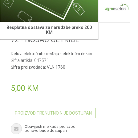
1
2
Besplatna dostava za narudzbe preko 200
Villager
KM
72 - NOSAC CETKICE
Delovi električnih uređaja - električni čekići
Šifra artikla:
047571
Šifra proizvođača:
VLN 1760
5,00
KM
PROIZVOD TRENUTNO NIJE DOSTUPAN
Obavijesti me kada proizvod
ponovo bude dostupan