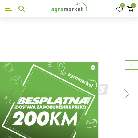
0
0
×