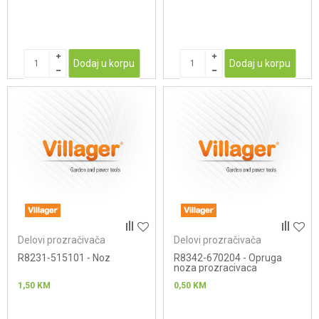
Dodaj u korpu
Dodaj u korpu
Delovi prozračivača
Delovi prozračivača
R8231-515101 - Noz
R8342-670204 - Opruga
noza prozracivaca
1,50
KM
0,50
KM