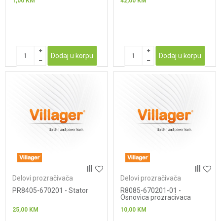
1,00
KM
42,00
KM
Dodaj u korpu
Dodaj u korpu
Delovi prozračivača
Delovi prozračivača
PR8405-670201 - Stator
R8085-670201-01 -
Osnovica prozracivaca
25,00
KM
10,00
KM