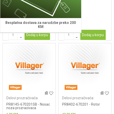
RADILICE MOTORA
3,00
KM
95,00
KM
Besplatna dostava za narudzbe preko 200
KM
Dodaj u korpu
Dodaj u korpu
Delovi prozračivača
Delovi prozračivača
PR8145-670201SB - Nosac
PR8402-670201 - Rotor
noza prozracivaca