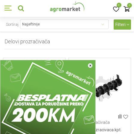
0
0
Sortiraj
Filteri
Delovi prozračivača
18
proizvoda
×
Delovi prozračivača
Delovi prozračivača
BE00AW00000 - KAJLA
Osovina prozracivaca kpt.