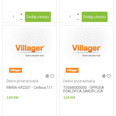
Dodaj u korpu
Dodaj u korpu
Delovi prozračivača
Delovi prozračivača
R8406-692201 - Cetkica 1/1
TS06B000000 - OPRUGA
POKLOPCA SAKUPLJCA
2,00
KM
3,50
KM