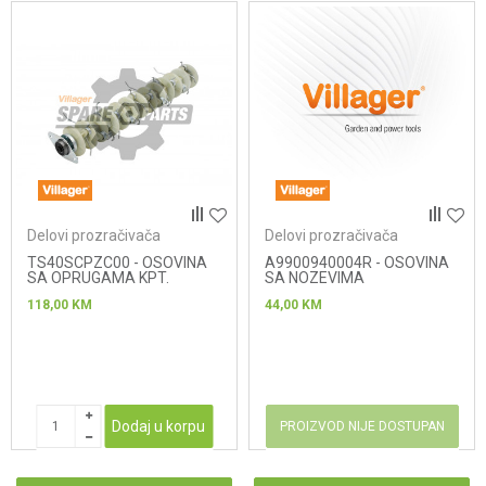
Delovi prozračivača
Delovi prozračivača
TS40SCPZC00 - OSOVINA
A9900940004R - OSOVINA
SA OPRUGAMA KPT.
SA NOZEVIMA
118,00
KM
44,00
KM
Dodaj u korpu
PROIZVOD NIJE DOSTUPAN