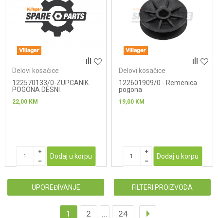
Delovi kosačice
Delovi kosačice
122570133/0-ZUPCANIK
122601909/0 - Remenica
POGONA DESNI
pogona
22,00
KM
19,00
KM
Dodaj u korpu
Dodaj u korpu
UPOREĐIVANJE
FILTERI PROIZVODA
1
2
...
24