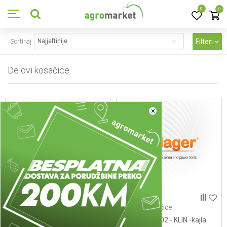
0
0
Sortiraj
Filteri
Delovi kosačice
575
proizvoda
×
Delovi kosačice
Delovi kosačice
- KONEKTOR BATERIJE
00260050202 - KLIN -kajla