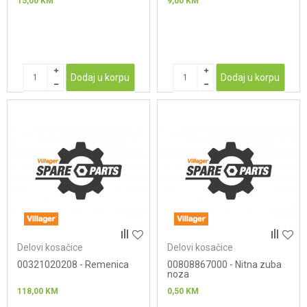
15,00
KM
9,00
KM
Dodaj u korpu
Dodaj u korpu
Delovi kosačice
Delovi kosačice
00321020208 - Remenica
00808867000 - Nitna zuba
noza
118,00
KM
0,50
KM