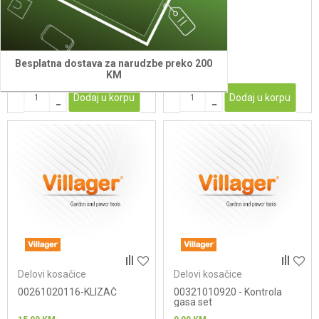
remenice
15,00
KM
3,50
KM
Besplatna dostava za narudzbe preko 200
KM
Dodaj u korpu
Dodaj u korpu
Delovi kosačice
Delovi kosačice
00261020116-KLIZAČ
00321010920 - Kontrola
gasa set