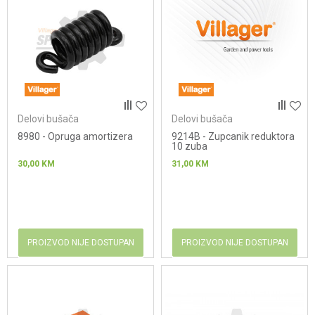
Delovi bušača
Delovi bušača
8980 - Opruga amortizera
9214B - Zupcanik reduktora
10 zuba
30,00
KM
31,00
KM
PROIZVOD NIJE DOSTUPAN
PROIZVOD NIJE DOSTUPAN