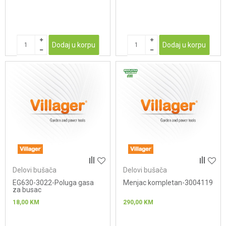
Dodaj u korpu
Dodaj u korpu
Delovi bušača
Delovi bušača
EG630-3022-Poluga gasa
Menjac kompletan-3004119
za busac
18,00
KM
290,00
KM