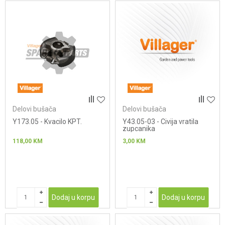
Delovi bušača
Delovi bušača
Y173.05 - Kvacilo KPT.
Y43.05-03 - Civija vratila
zupcanika
118,00
KM
3,00
KM
Dodaj u korpu
Dodaj u korpu