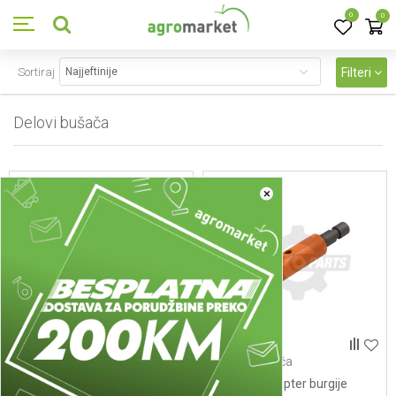
0
0
Sortiraj
Filteri
Delovi bušača
29
proizvoda
×
Delovi bušača
Delovi bušača
3004100 - Kandzasta
53684 - Adapter burgije