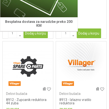
spojnica - kuciste kvacila
29,00
KM
10,00
KM
Besplatna dostava za narudzbe preko 200
KM
Dodaj u korpu
Dodaj u korpu
Delovi bušača
Delovi bušača
8912 - Zupcanik reduktora
8913 - Izlazno vratilo
44 zuba
reduktora