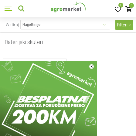
0
0
Sortiraj
Filteri
Baterijski skuteri
1
proizvoda
×
Baterijski skuteri
Baterijski skuter Villager