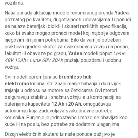
vozilima.
Naša ponuda uključuje modele renomiranog brenda
Yadea
,
poznatog po kvalitetu, dugotrajnosti i inovacijama. U ponudi
se nalaze baterijski bicikli i skuteri različitih specifikacija,
kako bi svako mogao pronaći model koji najbolje odgovara
njegovim ili njenim potrebama. Bilo da vam je potreban
praktičan gradski skuter za svakodnevnu vožnju na posao,
fakultet ili obaveze po gradu,
Yadea
modeli poput
Leme
48V 12Ah
i
Luna 60V 20Ah
pružaju pouzdanu i udobnu
vožnju.
Svi modeli opremljeni su
brushless hub
elektromotorima
, što znači manje habanja i duži vijek
trajanja u odnosu na motore sa četkicama. Ovi motori
osiguravaju stabilnu i snažnu vožnju, a u kombinaciji sa
baterijama kapaciteta
12 Ah
i
20 Ah
, omogućavaju
autonomiju koja zadovoljava svakodnevne potrebe
korisnika. Punjenje je jednostavno i može se obavljati kod
kuće ili na poslu, bez potrebe za dodatnim ulaganjima.
Dizajn električnih skutera iz naše ponude pažljivo je