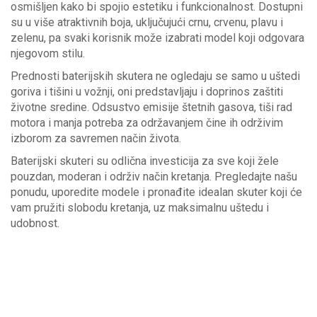
osmišljen kako bi spojio estetiku i funkcionalnost. Dostupni
su u više atraktivnih boja, uključujući crnu, crvenu, plavu i
zelenu, pa svaki korisnik može izabrati model koji odgovara
njegovom stilu.
Prednosti baterijskih skutera ne ogledaju se samo u uštedi
goriva i tišini u vožnji, oni predstavljaju i doprinos zaštiti
životne sredine. Odsustvo emisije štetnih gasova, tiši rad
motora i manja potreba za održavanjem čine ih održivim
izborom za savremen način života.
Baterijski skuteri su odlična investicija za sve koji žele
pouzdan, moderan i održiv način kretanja. Pregledajte našu
ponudu, uporedite modele i pronađite idealan skuter koji će
vam pružiti slobodu kretanja, uz maksimalnu uštedu i
udobnost.