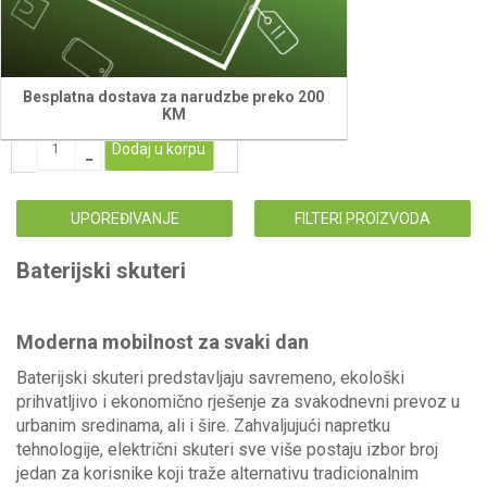
Swift 2K 72V 20Ah
2.169,00
KM
Besplatna dostava za narudzbe preko 200
KM
Dodaj u korpu
UPOREĐIVANJE
FILTERI PROIZVODA
Baterijski skuteri
Moderna mobilnost za svaki dan
Baterijski skuteri predstavljaju savremeno, ekološki
prihvatljivo i ekonomično rješenje za svakodnevni prevoz u
urbanim sredinama, ali i šire. Zahvaljujući napretku
tehnologije, električni skuteri sve više postaju izbor broj
jedan za korisnike koji traže alternativu tradicionalnim