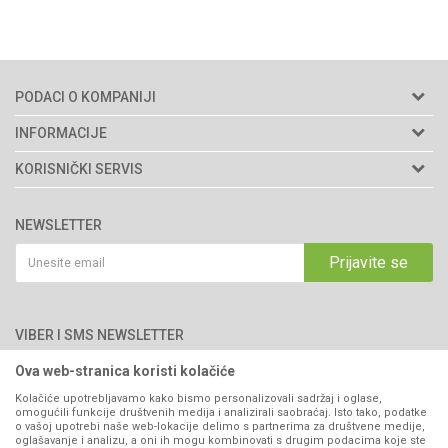
PODACI O KOMPANIJI
Agromarket d.o.o.
INFORMACIJE
Matični broj: 11003826
O nama
KORISNIČKI SERVIS
Brendovi
Adresa: Industrijska zona 2, broj 8B
Uslovi korišćenja i prodaje
76300 Bijeljina
Katalozi
NEWSLETTER
Politika privatnosti
Saradnja
Email:
webshop@agromarket.ba
Kako kupiti
Prijavite se
Blog
066/44-99-00
Isporuka
Najčešća pitanja
Načini plaćanja
PIB: 4402278140003
Kontakt
VIBER I SMS NEWSLETTER
Pravo na odustajanje
Reklamacije
Ova web-stranica koristi kolačiće
Prijavite se
Povraćaj sredstava
Kolačiće upotrebljavamo kako bismo personalizovali sadržaj i oglase,
omogućili funkcije društvenih medija i analizirali saobraćaj. Isto tako, podatke
Zamjena artikala
o vašoj upotrebi naše web-lokacije delimo s partnerima za društvene medije,
PRATITE NAS
oglašavanje i analizu, a oni ih mogu kombinovati s drugim podacima koje ste