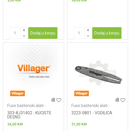
3,00
KM
38,00
KM
Dodaj u korpu
Dodaj u korpu
Fuse baštenski alati -
Fuse baštenski alati -
lančane testere
lančane testere
303-8J31402 - KUCISTE
3223-0801 - VODILICA
DESNO
24,00
KM
31,00
KM