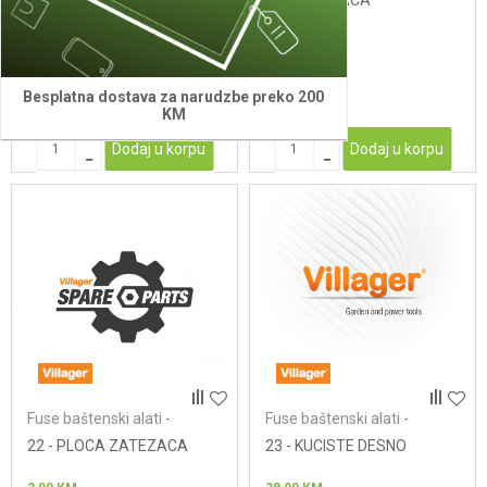
DEKLIJA MACA
14,00
KM
13,00
KM
Besplatna dostava za narudzbe preko 200
KM
Dodaj u korpu
Dodaj u korpu
Fuse baštenski alati -
Fuse baštenski alati -
lančane testere
lančane testere
22 - PLOCA ZATEZACA
23 - KUCISTE DESNO