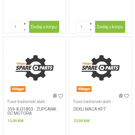
Dodaj u korpu
Dodaj u korpu
Fuse baštenski alati -
Fuse baštenski alati -
lančane testere
lančane testere
359-8J31803 - ZUPCANIK
DEKLI MACA KPT.
DC MOTORA
13,00
KM
23,00
KM