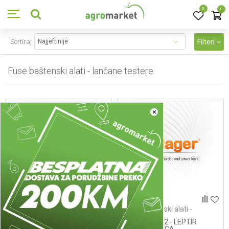
0
0
Sortiraj
Filteri
Fuse baštenski alati - lančane testere
12
proizvoda
×
Fuse baštenski alati -
Fuse baštenski alati -
lančane testere
lančane testere
13 14 - PUMPA ULJA
131-8J31802 - LEPTIR