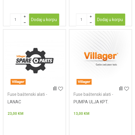
Dodaj u korpu
Dodaj u korpu
Fuse baštenski alati -
Fuse baštenski alati -
lančane testere
lančane testere
LANAC
PUMPA ULJA KPT.
23,00
KM
13,00
KM