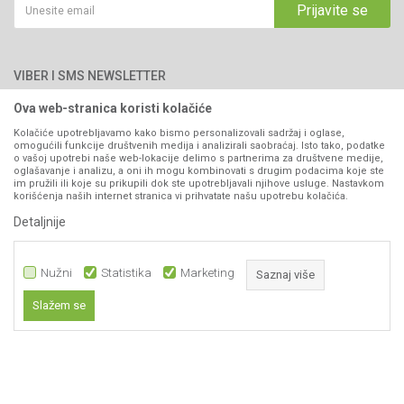
Kako kupiti
Prijavite se
Blog
066/44-99-00
Isporuka
Najčešća pitanja
Načini plaćanja
PIB: 4402278140003
Kontakt
VIBER I SMS NEWSLETTER
Pravo na odustajanje
Reklamacije
Ova web-stranica koristi kolačiće
Prijavite se
Povraćaj sredstava
Kolačiće upotrebljavamo kako bismo personalizovali sadržaj i oglase,
omogućili funkcije društvenih medija i analizirali saobraćaj. Isto tako, podatke
Zamjena artikala
o vašoj upotrebi naše web-lokacije delimo s partnerima za društvene medije,
PRATITE NAS
oglašavanje i analizu, a oni ih mogu kombinovati s drugim podacima koje ste
Plaćanje karticama
im pružili ili koje su prikupili dok ste upotrebljavali njihove usluge. Nastavkom
korišćenja naših internet stranica vi prihvatate našu upotrebu kolačića.
Detaljnije
Nužni
Statistika
Marketing
Saznaj više
Slažem se
Nastojimo da budemo što precizniji u opisu proizvoda, prikazu slika i samih
Nužni
cijena, ali ne možemo garantovati da su sve informacije kompletne i bez
grešaka. Svi artikli prikazani na sajtu su dio naše ponude i ne
Statistika
podrazumijeva da su dostupni u svakom trenutku.