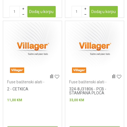
Dodaj u korpu
Dodaj u korpu
Fuse baštenski alati -
Fuse baštenski alati -
lančane testere
lančane testere
2 - CETKICA
324-8J31806 - PCB -
STAMPANA PLOCA
11,00
KM
33,00
KM