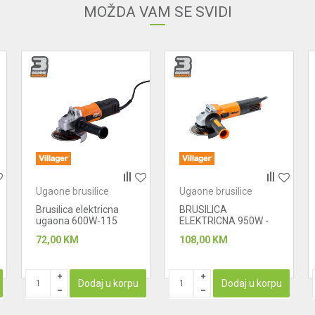
MOŽDA VAM SE SVIDI
Ugaone brusilice
Ugaone brusilice
Brusilica elektricna
BRUSILICA
ugaona 600W-115
ELEKTRICNA 950W -
VLN 453
UGAONA 125 MM VLP
72,00
KM
108,00
KM
409
Dodaj u korpu
Dodaj u korpu