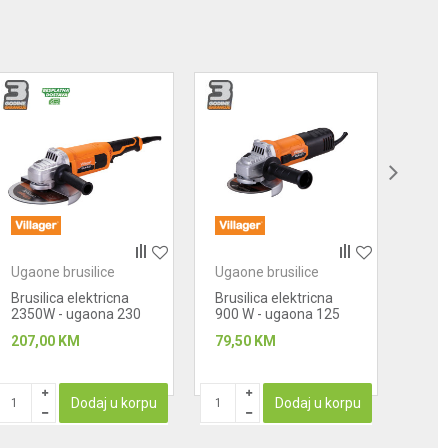
Ugaone brusilice
Ugaone brusilice
Ugao
Brusilica elektricna
Brusilica elektricna
Ugao
2350W - ugaona 230
900 W - ugaona 125
469 
mm VLN 470
mm VLN 433
VLN
207,00
KM
79,50
KM
250
Dodaj u korpu
Dodaj u korpu