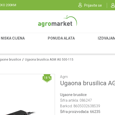
EKO 200KM
Prijavite se
NISKA CIJENA
PONUDA ALATA
IZDVAJA
gaone brusilice
Ugaona brusilica AGM AG 500-115
Agm
18
%
Ugaona brusilica 
Ugaone brusilice
Šifra artikla:
086247
Barkod:
8605032638539
Šifra proizvođača:
66235