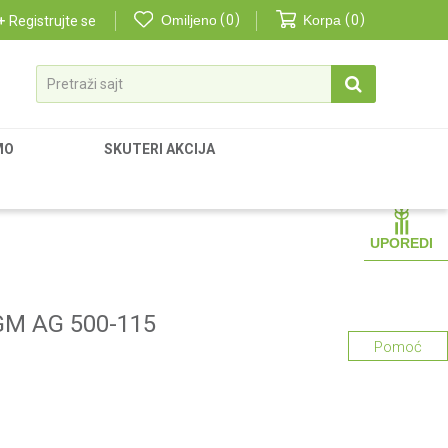
Omiljeno
0
Korpa
0
Registrujte se
Pretraži sajt
MO
SKUTERI AKCIJA
UPOREDI
AGM AG 500-115
Pomoć