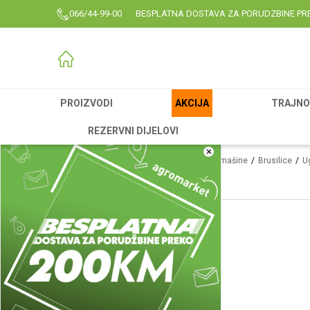
066/44-99-00
BESPLATNA DOSTAVA ZA PORUDZBINE PR
PROIZVODI
AKCIJA
TRAJNO 
REZERVNI DIJELOVI
×
Agromarket
Proizvodi
Garden
Alati i mašine
Brusilice
U