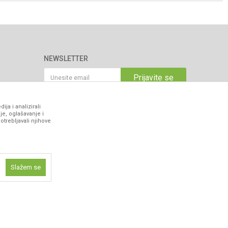
NEWSLETTER
Prijavite se
ja i analizirali
je, oglašavanje i
VIBER I SMS NEWSLETTER
otrebljavali njihove
Prijavite se
PRATITE NAS
Slažem se
ne funkcije kao
isti kolačiće
ismo omogućili
 iskustvo.