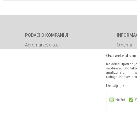
PODACI O KOMPANIJI
INFORMA
Agromarket d.o.o.
O nama
Brendovi
Matični broj: 11003826
Ova web-stranic
Katalozi
Kolačiće upotreblja
Adresa: Industrijska zona 2, broj 8B
saobraćaj. Isto ta
Saradnja
76300 Bijeljina
analizu, a oni ih m
usluge. Nastavkom k
Blog
Email:
webshop@agromarket.ba
Detaljnije
Najčešća p
066/44-99-00
Kontakt
Nužni
S
PIB: 4402278140003
Nužni
Statistika
Marketing