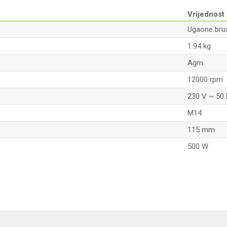
Vrijednost
Ugaone brus
1.94 kg
Agm
12000 rpm
230 V ~ 50
M14
115 mm
500 W
Email adresa