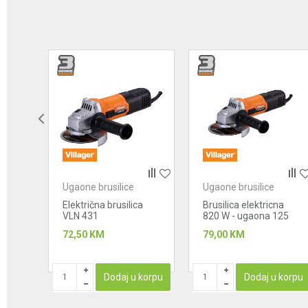
Anti-spam zaštita - izračunajte koliko je 2 + 3 :
POŠALJI
Ugaone brusilice
Ugaone brusilice
a
Električna brusilica
Brusilica elektricna
125
VLN 431
820 W - ugaona 125
mm VLN 455
72,50
KM
79,00
KM
korpu
Dodaj u korpu
Dodaj u korpu