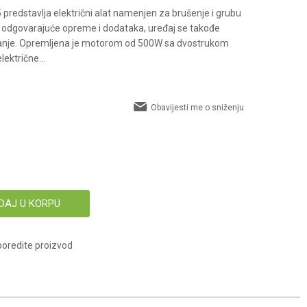
redstavlja električni alat namenjen za brušenje i grubu
odgovarajuće opreme i dodataka, uređaj se takođe
rglanje. Opremljena je motorom od 500W sa dvostrukom
električne
...
Obavijesti me o sniženju
DAJ U KORPU
oredite proizvod