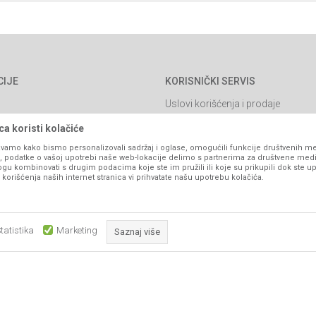
CIJE
KORISNIČKI SERVIS
Uslovi korišćenja i prodaje
Politika privatnosti
a koristi kolačiće
Kako kupiti
vamo kako bismo personalizovali sadržaj i oglase, omogućili funkcije društvenih medi
ko, podatke o vašoj upotrebi naše web-lokacije delimo s partnerima za društvene medi
Isporuka
ogu kombinovati s drugim podacima koje ste im pružili ili koje su prikupili dok ste up
orišćenja naših internet stranica vi prihvatate našu upotrebu kolačića.
Načini plaćanja
itanja
Pravo na odustajanje
Reklamacije
tatistika
Marketing
Saznaj više
Povraćaj sredstava
Zamjena artikala
Obavezni kolačići čine stranicu upotrebljivom omogućavajući osnov
Plaćanje karticama
što su navigacija stranicom i pristup zaštićenim područjima. Sajt kor
koji su nužni za ispravno funkcionisanje naše web stranice kako b
pojedine tehničke funkcije i tako Vam osigurali pozitivno korisničko