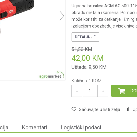
Ugaona brusilica AGM AG 500-115 p
obradu metala i kamena. Pomoću 
može koristiti za četkanje i šmi
izolacijom obezbeđuje visok nivo 
DETALJNIJE
51,50
KM
42,00
KM
Ušteda:
9,50
KM
Količina:
1
KOM
DO
Sačuvajte u listi želja
Up
cija
Komentari
Logistički podaci