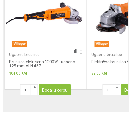
Anti-spam zaštita - izračunajte koliko je 6 - 1 :
POŠALJI
Ugaone brusilice
Ugaone brusilice
Brusilica elektricna 1200W - ugaona
Električna brusilica V
125 mm VLN 467
104,00
KM
72,50
KM
Dodaj u korpu
Dod