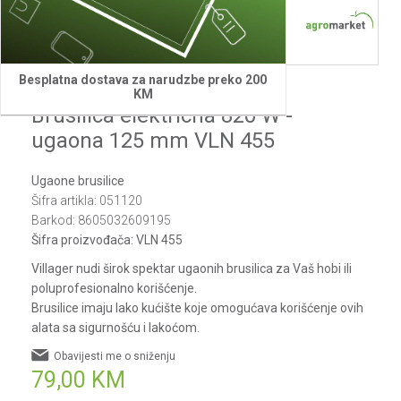
Besplatna dostava za narudzbe preko 200
Villager
KM
Brusilica elektricna 820 W -
ugaona 125 mm VLN 455
Ugaone brusilice
Šifra artikla:
051120
Barkod:
8605032609195
Šifra proizvođača:
VLN 455
Villager nudi širok spektar ugaonih brusilica za Vaš hobi ili
poluprofesionalno korišćenje.
Brusilice imaju lako kućište koje omogućava korišćenje ovih
alata sa sigurnošću i lakoćom.
Obavijesti me o sniženju
79,00
KM