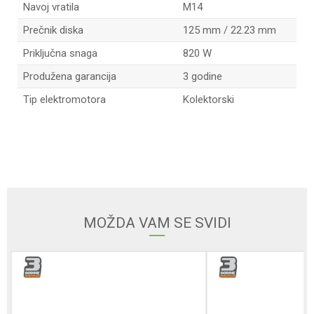
Navoj vratila
M14
Prečnik diska
125 mm / 22.23 mm
Priključna snaga
820 W
Produžena garancija
3 godine
Tip elektromotora
Kolektorski
Ime/Nadimak
Email adresa
MOŽDA VAM SE SVIDI
Poruka