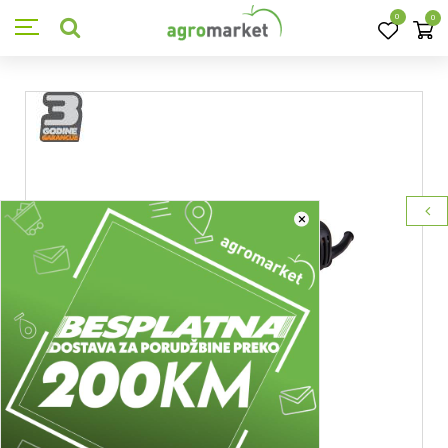
0
0
×