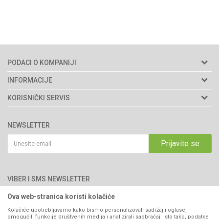
PODACI O KOMPANIJI
Agromarket d.o.o.
INFORMACIJE
Matični broj: 11003826
O nama
KORISNIČKI SERVIS
Brendovi
Adresa: Industrijska zona 2, broj 8B
Uslovi korišćenja i prodaje
76300 Bijeljina
Katalozi
NEWSLETTER
Politika privatnosti
Saradnja
Email:
webshop@agromarket.ba
Kako kupiti
Prijavite se
Blog
066/44-99-00
Isporuka
Najčešća pitanja
Načini plaćanja
PIB: 4402278140003
Kontakt
VIBER I SMS NEWSLETTER
Pravo na odustajanje
Reklamacije
Ova web-stranica koristi kolačiće
Prijavite se
Povraćaj sredstava
Kolačiće upotrebljavamo kako bismo personalizovali sadržaj i oglase,
omogućili funkcije društvenih medija i analizirali saobraćaj. Isto tako, podatke