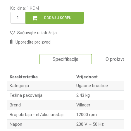
Količina:
1
KOM
DODAJ U KORPU
Sačuvajte u listi želja
Uporedite proizvod
Specifikacija
O proizvodu
Karakteristika
Vrijednost
Kategorija
Ugaone brusilice
Težina pakovanja
2.43 kg
Brend
Villager
Broj obrtaja - el./aku. uređaji
12000 rpm
Napon
230 V ~ 50 Hz