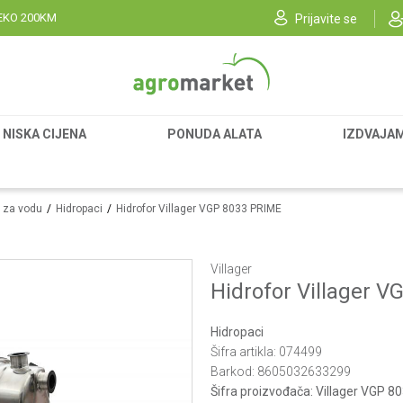
EKO 200KM
Prijavite se
NISKA CIJENA
PONUDA ALATA
IZDVAJA
 za vodu
Hidropaci
Hidrofor Villager VGP 8033 PRIME
Villager
Hidrofor Villager 
Hidropaci
Šifra artikla:
074499
Barkod:
8605032633299
Šifra proizvođača:
Villager VGP 8