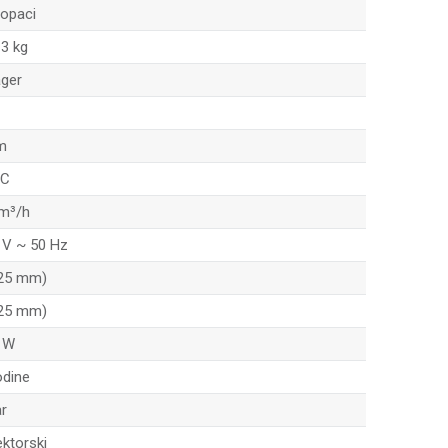
ropaci
13 kg
ager
m
 C
 m³/h
 V ~ 50 Hz
(25 mm)
(25 mm)
 W
odine
ar
ektorski