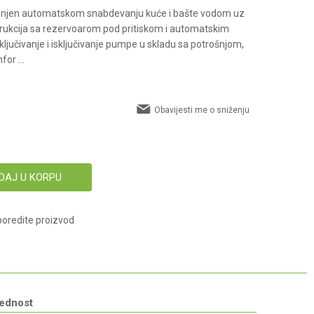
enjen automatskom snabdevanju kuće i bašte vodom uz
onstrukcija sa rezervoarom pod pritiskom i automatskim
jučivanje i isključivanje pumpe u skladu sa potrošnjom,
mfor
...
Obavijesti me o sniženju
DAJ U KORPU
oredite proizvod
jednost