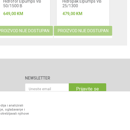
Hidrofor Elpumps VB
Hidropak Elpumps VB
Hidr
50/1500 B
25/1300
649,00
KM
479,00
KM
399
459
PROIZVOD NIJE DOSTUPAN
PROIZVOD NIJE DOSTUPAN
NEWSLETTER
Prijavite se
ja i analizirali
je, oglašavanje i
VIBER I SMS NEWSLETTER
otrebljavali njihove
Prijavite se