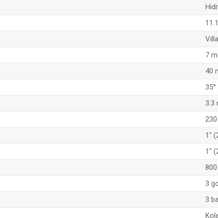
Hid
11.
Vill
7 m
40 
35°
3.3
230
1" 
1" 
800
3 g
3 b
Kol