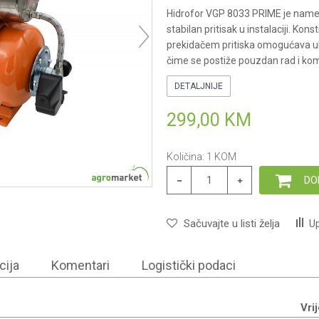
Hidrofor VGP 8033 PRIME je nam
stabilan pritisak u instalaciji. K
prekidačem pritiska omogućava ukl
čime se postiže pouzdan rad i ko
DETALJNIJE
299,00
KM
Količina:
1
KOM
DO
Sačuvajte u listi želja
Up
cija
Komentari
Logistički podaci
Vri