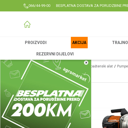
066/44-99-00
BESPLATNA DOSTAVA ZA PORUDZBINE PR
PROIZVODI
AKCIJA
TRAJNO 
REZERVNI DIJELOVI
×
Agromarket
Proizvodi
Garden
Vrtni i baštenski alat
Pumpe