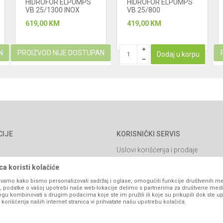
HIDROFOR ELPUMPS
HIDROFOR ELPUMPS
VB 25/1300 INOX
VB 25/800
619,00
KM
419,00
KM
N
PROIZVOD NIJE DOSTUPAN
Dodaj u korpu
CIJE
KORISNIČKI SERVIS
Uslovi korišćenja i prodaje
Politika privatnosti
a koristi kolačiće
Kako kupiti
vamo kako bismo personalizovali sadržaj i oglase, omogućili funkcije društvenih medi
ko, podatke o vašoj upotrebi naše web-lokacije delimo s partnerima za društvene medi
Isporuka
ogu kombinovati s drugim podacima koje ste im pružili ili koje su prikupili dok ste up
orišćenja naših internet stranica vi prihvatate našu upotrebu kolačića.
Načini plaćanja
itanja
Pravo na odustajanje