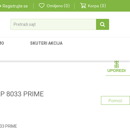
Omiljeno
0
Korpa
0
Registrujte se
Pretraži sajt
MO
SKUTERI AKCIJA
UPOREDI
VGP 8033 PRIME
Pomoć
033 PRIME