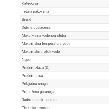
Kategorija
Težina pakovanja
Brend
Dubina povlačenja
Maks. visina vodenog stuba
Maksimalna temperatura vode
Maksimalni protok vode
Napon
Prečnik izlaza (Ø)
Prečnik usisa
Priključna snaga
Produžena garancija
Radni pritisak - pumpe
Tip elektromotora