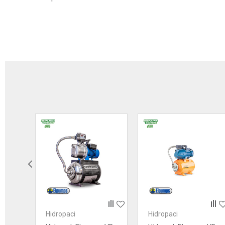
Ime/Nadimak
Poruka
Anti-spam zaštita - izračunajte koliko je 9 - 4 :
POŠALJI
Hidropaci
Hidropaci