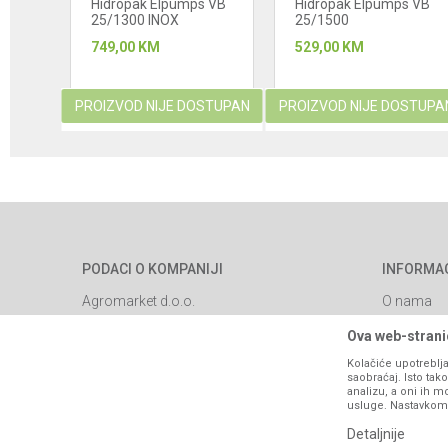
0 B
Hidropak Elpumps VB
Hidropak Elpumps VB
25/1300 INOX
25/1500
Automatic
749,00
KM
529,00
KM
PROIZVOD NIJE DOSTUPAN
PROIZVOD NIJE DOSTUPA
korpu
PODACI O KOMPANIJI
INFORMA
Agromarket d.o.o.
O nama
Brendovi
Matični broj: 11003826
Ova web-stranic
Katalozi
Kolačiće upotreblja
Adresa: Industrijska zona 2, broj 8B
saobraćaj. Isto ta
Saradnja
76300 Bijeljina
analizu, a oni ih m
usluge. Nastavkom k
Blog
Email:
webshop@agromarket.ba
Detaljnije
Najčešća p