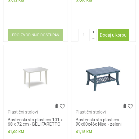
37,32
KM
37,60
KM
Dodaj u korpu
PROIZVOD NIJE DOSTUPAN
Plastični stolovi
Plastični stolovi
Bastenski sto plasticni 101 x
Bastenski sto plasticni
68 x 72 cm - BELI FARETTO
90x60x46c Niso - zeleni
41,00
KM
41,18
KM