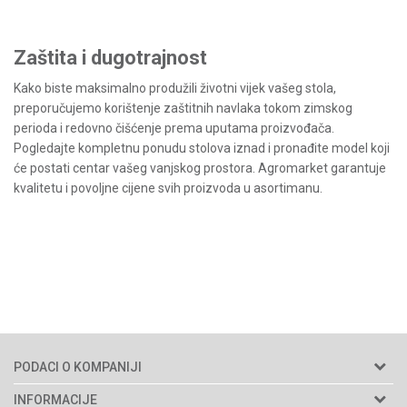
Zaštita i dugotrajnost
Kako biste maksimalno produžili životni vijek vašeg stola,
preporučujemo korištenje zaštitnih navlaka tokom zimskog
perioda i redovno čišćenje prema uputama proizvođača.
Pogledajte kompletnu ponudu stolova iznad i pronađite model koji
će postati centar vašeg vanjskog prostora. Agromarket garantuje
kvalitetu i povoljne cijene svih proizvoda u asortimanu.
PODACI O KOMPANIJI
Agromarket d.o.o.
INFORMACIJE