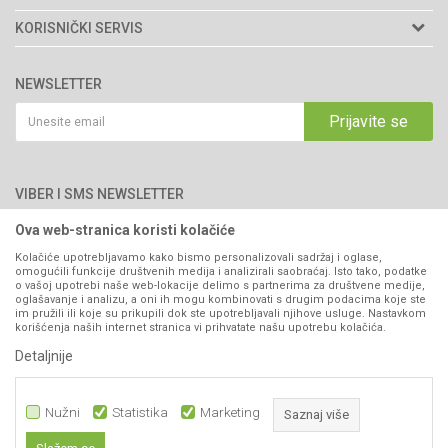
Matični broj: 11003826
O nama
KORISNIČKI SERVIS
Brendovi
Adresa: Industrijska zona 2, broj 8B
Uslovi korišćenja i prodaje
76300 Bijeljina
Katalozi
NEWSLETTER
Politika privatnosti
Saradnja
Email:
webshop@agromarket.ba
Kako kupiti
Prijavite se
Blog
066/44-99-00
Isporuka
Najčešća pitanja
Načini plaćanja
PIB: 4402278140003
Kontakt
VIBER I SMS NEWSLETTER
Pravo na odustajanje
Reklamacije
Ova web-stranica koristi kolačiće
Prijavite se
Povraćaj sredstava
Kolačiće upotrebljavamo kako bismo personalizovali sadržaj i oglase,
omogućili funkcije društvenih medija i analizirali saobraćaj. Isto tako, podatke
Zamjena artikala
o vašoj upotrebi naše web-lokacije delimo s partnerima za društvene medije,
PRATITE NAS
oglašavanje i analizu, a oni ih mogu kombinovati s drugim podacima koje ste
Plaćanje karticama
im pružili ili koje su prikupili dok ste upotrebljavali njihove usluge. Nastavkom
korišćenja naših internet stranica vi prihvatate našu upotrebu kolačića.
Detaljnije
Nužni
Statistika
Marketing
Saznaj više