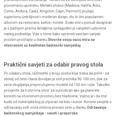
povremenu upotrebu. Metalni stolovi (Madeira, Hatifa, Arko,
Como, Andora, Cadiz, Kingston, Capri, Piemont) pružaju
superiornu izdržljivost i moderan dizajn, što ih čini popularnim
izborom za restorane, kafiće i hotele. Svaki stol u ponudi dizajniran
je s pažnjom prema detaljima i prilagođen je vanjskim uslovima
našeg podneblja. Više o tome kako opremiti savršen vanjski
prostim pročitajte u članku
Stvorite svoju oazu mira na
otvorenom uz kvalitetan baštenski namještaj
.
Praktični savjeti za odabir pravog stola
Pri odabiru stola, razmislite o broju osoba koje treba da primi - za
obitelj od četiri člana dovoljan je stol prečnika 90-100 cm, dok za
veća okupljanja preporučujemo modele od 150 cm i više. Također,
provjerite da li stol ima otvor za suncobran ako ga planirate
koristiti na otvorenom prostoru bez hladovine. Važno je i da stol
bude od materijala koji je otporan na kišu i sunce. Korisne savjete o
održavanju svih vrsta stolova pronaći ćete u članku
Održavanje
baštenskog namještaja - saveti i preporuke
.