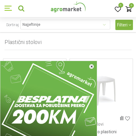
0
0
Sortiraj
Filteri
Plastični stolovi
13
proizvoda
×
Plastični stolovi
Plastični stolovi
Bastenski sto plasticni 44 x
Bastenski sto plasticni