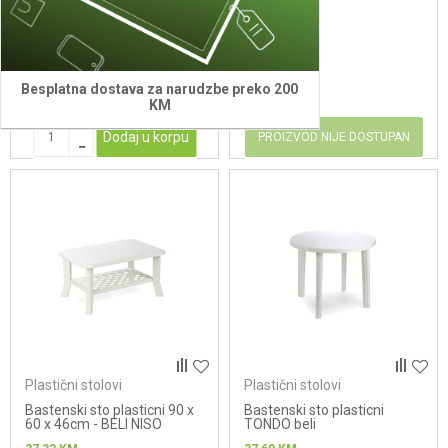
44 x 50 cm - BELI ADIGE
TAVOLO 75
17,55
KM
30,42
KM
Besplatna dostava za narudzbe preko 200
KM
Dodaj u korpu
PROIZVOD NIJE DOSTUPAN
Plastični stolovi
Plastični stolovi
Bastenski sto plasticni 90 x
Bastenski sto plasticni
60 x 46cm - BELI NISO
TONDO beli