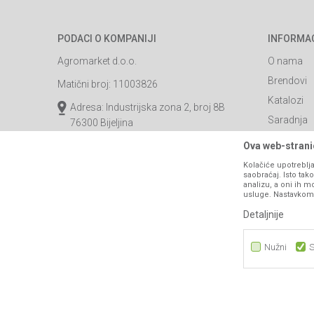
PODACI O KOMPANIJI
INFORMA
Agromarket d.o.o.
O nama
Brendovi
Matični broj: 11003826
Katalozi
Adresa: Industrijska zona 2, broj 8B
Saradnja
76300 Bijeljina
Blog
Email:
webshop@agromarket.ba
Ova web-stranic
Najčešća p
Kolačiće upotreblja
066/44-99-00
saobraćaj. Isto ta
Kontakt
analizu, a oni ih m
PIB: 4402278140003
usluge. Nastavkom k
Detaljnije
Nužni
S
Nužni
Statistika