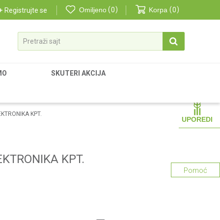
Omiljeno
0
Korpa
0
Registrujte se
Pretraži sajt
MO
SKUTERI AKCIJA
EKTRONIKA KPT.
UPOREDI
LEKTRONIKA KPT.
Pomoć