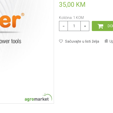
35,00
KM
Količina:
1
KOM
DO
Sačuvajte u listi želja
Up