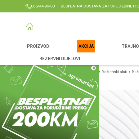
066/44-99-00
BESPLATNA DOSTAVA ZA PORUDZBINE PR
PROIZVODI
AKCIJA
TRAJNO 
REZERVNI DIJELOVI
×
Agromarket
Proizvodi
Rezervni delovi
Baštenski alati
Bašt