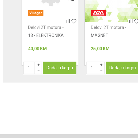
Anti-spam zaštita - izračunajte koliko je 2 + 3 :
-
Delovi 2T motora -
Delovi 2T motora -
POŠALJI
paljenje
paljenje
00 -
13 - ELEKTRONIKA
MAGNET
JA
40,00
KM
25,00
KM
korpu
Dodaj u korpu
Dodaj u korpu