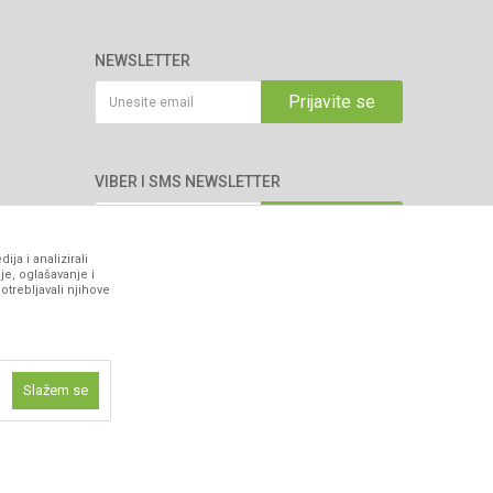
NEWSLETTER
Prijavite se
VIBER I SMS NEWSLETTER
Prijavite se
ja i analizirali
je, oglašavanje i
PRATITE NAS
otrebljavali njihove
Slažem se
ne funkcije kao
isti kolačiće
ismo omogućili