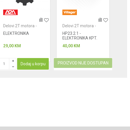
Delovi 2T motora -
Delovi 2T motora -
Delo
paljenje
paljenje
palj
ELEKTRONIKA
HP23.2.1 -
1E46
ELEKTRONIKA KPT.
Elek
29,00
KM
40,00
KM
39,0
PROIZVOD NIJE DOSTUPAN
Dodaj u korpu