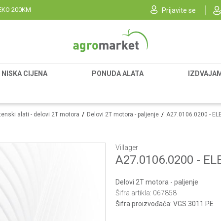
EKO 200KM
Prijavite se
NISKA CIJENA
PONUDA ALATA
IZDVAJA
enski alati - delovi 2T motora
Delovi 2T motora - paljenje
A27.0106.0200 - EL
Villager
A27.0106.0200 - E
Delovi 2T motora - paljenje
Šifra artikla:
067858
Šifra proizvođača:
VGS 3011 PE