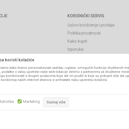
CIJE
KORISNIČKI SERVIS
Uslovi korišćenja i prodaje
Politika privatnosti
Kako kupiti
Isporuka
Načini plaćanja
a koristi kolačiće
itanja
Pravo na odustajanje
vamo kako bismo personalizovali sadržaj i oglase, omogućili funkcije društvenih medi
ko, podatke o vašoj upotrebi naše web-lokacije delimo s partnerima za društvene medi
Reklamacije
ogu kombinovati s drugim podacima koje ste im pružili ili koje su prikupili dok ste up
orišćenja naših internet stranica vi prihvatate našu upotrebu kolačića.
Povraćaj sredstava
Zamjena artikala
Plaćanje karticama
tatistika
Marketing
Saznaj više
Obavezni kolačići čine stranicu upotrebljivom omogućavajući osnov
što su navigacija stranicom i pristup zaštićenim područjima. Sajt kor
koji su nužni za ispravno funkcionisanje naše web stranice kako b