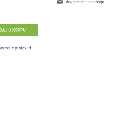
Obavijesti me o sniženju
DAJ U KORPU
oredite proizvod