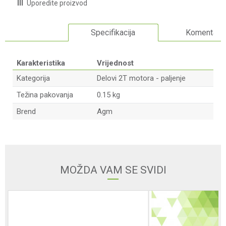
Uporedite proizvod
Specifikacija
Komentari
Karakteristika
Vrijednost
Kategorija
Delovi 2T motora - paljenje
Težina pakovanja
0.15 kg
Brend
Agm
Ime/Nadimak
Email adresa
MOŽDA VAM SE SVIDI