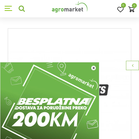
0
0
×