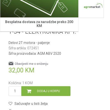
Besplatna dostava za narudzbe preko 200
Agm
KM
1-34 - ELEKTRONIKA KPT.
Delovi 2T motora - paljenje
Šifra artikla:
072451
Šifra proizvođača:
AGM ABV 2520
Obavijesti me o sniženju
32,00
KM
Količina:
1
KOM
DODAJ U KORPU
Sačuvajte u listi želja