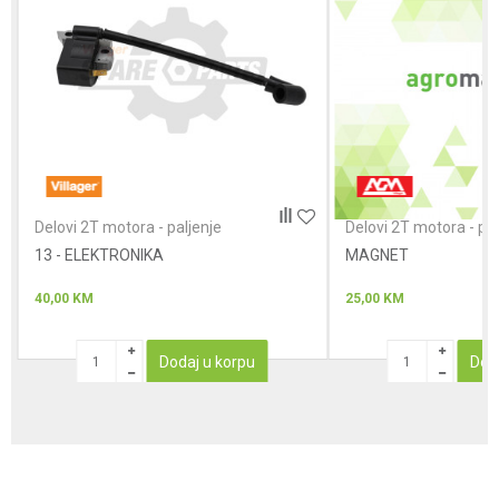
Poruka
Anti-spam zaštita - izračunajte koliko je 2 + 3 :
Delovi 2T motora - paljenje
Delovi 2T motora - pal
13 - ELEKTRONIKA
POŠALJI
MAGNET
40,00
KM
25,00
KM
Dodaj u korpu
Dod