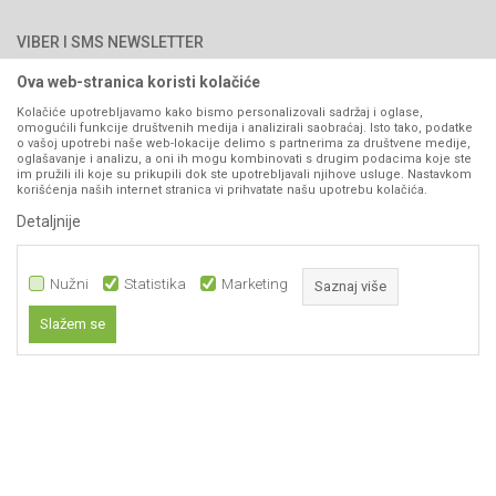
Najčešća pitanja
Načini plaćanja
PIB: 4402278140003
Kontakt
VIBER I SMS NEWSLETTER
Pravo na odustajanje
Reklamacije
Ova web-stranica koristi kolačiće
Prijavite se
Povraćaj sredstava
Kolačiće upotrebljavamo kako bismo personalizovali sadržaj i oglase,
omogućili funkcije društvenih medija i analizirali saobraćaj. Isto tako, podatke
Zamjena artikala
o vašoj upotrebi naše web-lokacije delimo s partnerima za društvene medije,
PRATITE NAS
oglašavanje i analizu, a oni ih mogu kombinovati s drugim podacima koje ste
Plaćanje karticama
im pružili ili koje su prikupili dok ste upotrebljavali njihove usluge. Nastavkom
korišćenja naših internet stranica vi prihvatate našu upotrebu kolačića.
Detaljnije
Nužni
Statistika
Marketing
Saznaj više
Slažem se
Nastojimo da budemo što precizniji u opisu proizvoda, prikazu slika i samih
Nužni
cijena, ali ne možemo garantovati da su sve informacije kompletne i bez
grešaka. Svi artikli prikazani na sajtu su dio naše ponude i ne
Statistika
podrazumijeva da su dostupni u svakom trenutku.
Marketing
Obavezni kolačići čine stranicu upotrebljivom omogućavajući osnovne
www.agromarket.ba
NB SOFT
©2026
, Izrada
. Sva prava zadržana.
funkcije kao što su navigacija stranicom i pristup zaštićenim područjima.