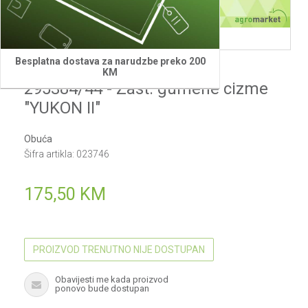
Besplatna dostava za narudzbe preko 200
Oregon
KM
295384/44 - Zast. gumene cizme
"YUKON II"
Obuća
Šifra artikla:
023746
175,50
KM
PROIZVOD TRENUTNO NIJE DOSTUPAN
Obavijesti me kada proizvod
ponovo bude dostupan