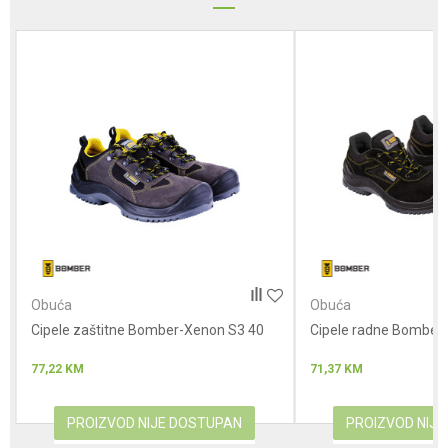
Poruka
Anti-spam zaštita - izračunajte koliko je 4 + 1 :
POŠALJI
Obuća
Obuća
Cipele zaštitne Bomber-Xenon S3 40
Cipele radne Bomber
77,22
KM
71,37
KM
PROIZVOD NIJE DOSTUPAN
PROIZVOD NIJ