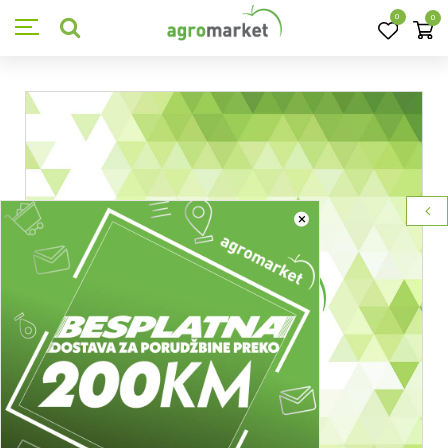
0
0
×