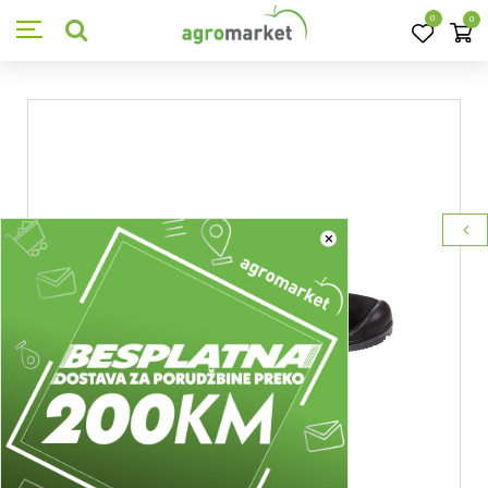
0
0
×