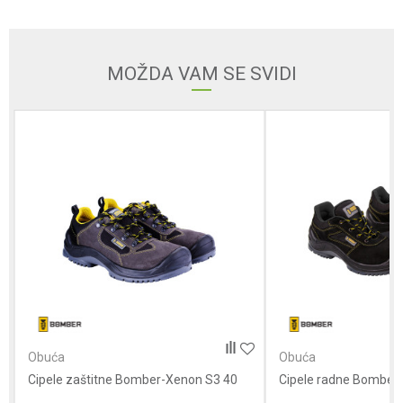
Email adresa
MOŽDA VAM SE SVIDI
Poruka
Anti-spam zaštita - izračunajte koliko je 4 + 1 :
POŠALJI
Obuća
Obuća
Cipele zaštitne Bomber-Xenon S3 40
Cipele radne Bomber