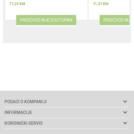
77,22
KM
71,37
KM
PROIZVOD NIJE DOSTUPAN
PROIZVOD NIJ
PODACI O KOMPANIJI
Agromarket d.o.o.
INFORMACIJE
Matični broj: 11003826
O nama
KORISNIČKI SERVIS
Brendovi
Adresa: Industrijska zona 2, broj 8B
Uslovi korišćenja i prodaje