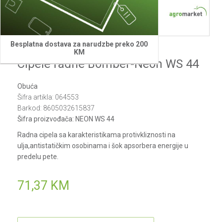
Besplatna dostava za narudzbe preko 200
Bomber
KM
Cipele radne Bomber-Neon WS 44
Obuća
Šifra artikla:
064553
Barkod:
8605032615837
Šifra proizvođača:
NEON WS 44
Radna cipela sa karakteristikama protivkliznosti na
ulja,antistatičkim osobinama i šok apsorbera energije u
predelu pete.
71,37
KM