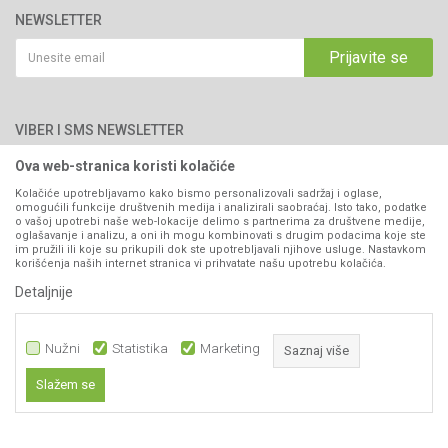
76300 Bijeljina
Katalozi
NEWSLETTER
Politika privatnosti
Saradnja
Email:
webshop@agromarket.ba
Kako kupiti
Prijavite se
Blog
066/44-99-00
Isporuka
Najčešća pitanja
Načini plaćanja
PIB: 4402278140003
Kontakt
VIBER I SMS NEWSLETTER
Pravo na odustajanje
Reklamacije
Ova web-stranica koristi kolačiće
Prijavite se
Povraćaj sredstava
Kolačiće upotrebljavamo kako bismo personalizovali sadržaj i oglase,
omogućili funkcije društvenih medija i analizirali saobraćaj. Isto tako, podatke
Zamjena artikala
o vašoj upotrebi naše web-lokacije delimo s partnerima za društvene medije,
PRATITE NAS
oglašavanje i analizu, a oni ih mogu kombinovati s drugim podacima koje ste
Plaćanje karticama
im pružili ili koje su prikupili dok ste upotrebljavali njihove usluge. Nastavkom
korišćenja naših internet stranica vi prihvatate našu upotrebu kolačića.
Detaljnije
Nužni
Statistika
Marketing
Saznaj više
Slažem se
Nastojimo da budemo što precizniji u opisu proizvoda, prikazu slika i samih
Nužni