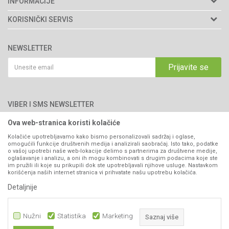
INFORMACIJE
Matični broj: 11003826
O nama
KORISNIČKI SERVIS
Brendovi
Adresa: Industrijska zona 2, broj 8B
Uslovi korišćenja i prodaje
76300 Bijeljina
Katalozi
NEWSLETTER
Politika privatnosti
Saradnja
Email:
webshop@agromarket.ba
Kako kupiti
Prijavite se
Blog
066/44-99-00
Isporuka
Najčešća pitanja
Načini plaćanja
PIB: 4402278140003
Kontakt
VIBER I SMS NEWSLETTER
Pravo na odustajanje
Reklamacije
Ova web-stranica koristi kolačiće
Prijavite se
Povraćaj sredstava
Kolačiće upotrebljavamo kako bismo personalizovali sadržaj i oglase,
omogućili funkcije društvenih medija i analizirali saobraćaj. Isto tako, podatke
Zamjena artikala
o vašoj upotrebi naše web-lokacije delimo s partnerima za društvene medije,
PRATITE NAS
oglašavanje i analizu, a oni ih mogu kombinovati s drugim podacima koje ste
Plaćanje karticama
im pružili ili koje su prikupili dok ste upotrebljavali njihove usluge. Nastavkom
korišćenja naših internet stranica vi prihvatate našu upotrebu kolačića.
Detaljnije
Nužni
Statistika
Marketing
Saznaj više