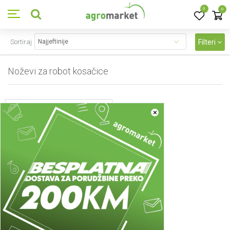
0
0
Sortiraj
Filteri
Noževi za robot kosačice
1
proizvoda
×
Noževi za robot kosačice
A027005-025 - A027005-