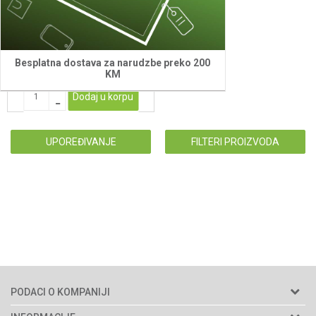
015 - REZERVNI NOZEVI SA
VIJCIMA SET (3/1)
45,00
KM
Besplatna dostava za narudzbe preko 200
KM
Dodaj u korpu
UPOREĐIVANJE
FILTERI PROIZVODA
PODACI O KOMPANIJI
Agromarket d.o.o.