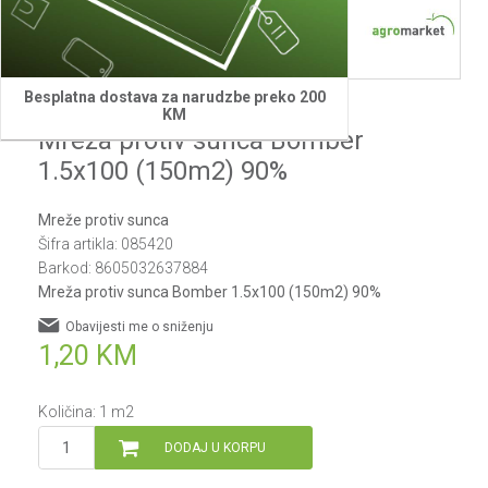
Besplatna dostava za narudzbe preko 200
Bomber
KM
Mreža protiv sunca Bomber
1.5x100 (150m2) 90%
Mreže protiv sunca
Šifra artikla:
085420
Barkod:
8605032637884
Mreža protiv sunca Bomber 1.5x100 (150m2) 90%
Obavijesti me o sniženju
1,20
KM
Količina:
1
m2
DODAJ U KORPU