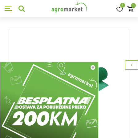
0
0
×