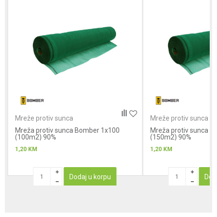
Poruka
Anti-spam zaštita - izračunajte koliko je 9 - 4 :
Mreže protiv sunca
Mreže protiv sunca
Mreža protiv sunca Bomber 1x100
POŠALJI
Mreža protiv sunca 
(100m2) 90%
(150m2) 90%
1,20
KM
1,20
KM
Dodaj u korpu
Dod