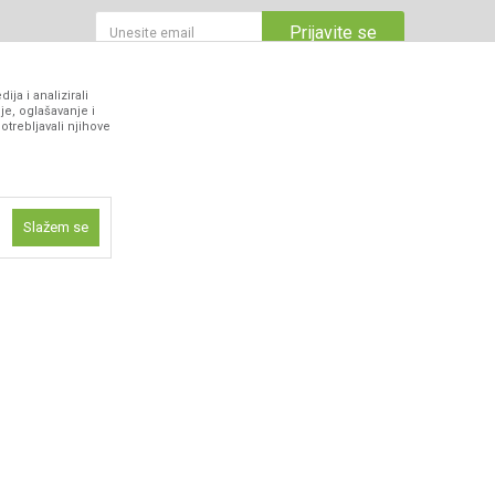
Prijavite se
ja i analizirali
je, oglašavanje i
VIBER I SMS NEWSLETTER
otrebljavali njihove
Prijavite se
PRATITE NAS
Slažem se
ne funkcije kao
isti kolačiće
ismo omogućili
 iskustvo.
z grešaka. Svi artikli prikazani na sajtu su dio naše ponude i ne