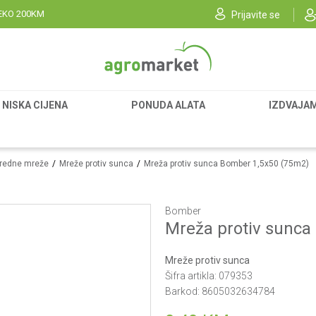
EKO 200KM
Prijavite se
NISKA CIJENA
PONUDA ALATA
IZDVAJA
vredne mreže
Mreže protiv sunca
Mreža protiv sunca Bomber 1,5x50 (75m2)
Bomber
Mreža protiv sunca
Mreže protiv sunca
Šifra artikla:
079353
Barkod:
8605032634784