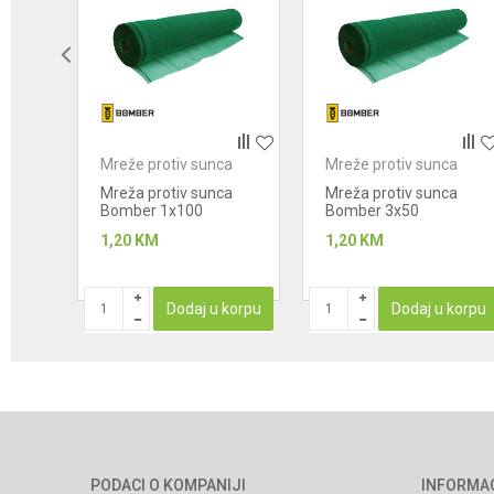
Anti-spam zaštita - izračunajte koliko je 2 + 3 :
POŠALJI
ca
Mreže protiv sunca
Mreže protiv sunca
ca
Mreža protiv sunca
Mreža protiv sunca
Bomber 1x100
Bomber 3x50
(100m2) 90%
(150m2) 90%
1,20
KM
1,20
KM
STUPAN
Dodaj u korpu
Dodaj u korpu
PODACI O KOMPANIJI
INFORMA