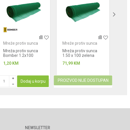
Mreže protiv sunca
Mreže protiv sunca
Mrež
Mreža protiv sunca
Mreža protiv sunca
Mrež
Bomber 1.2x100
1.50 x 100 zelena
Bom
(120m2) 90%
(150m2)
(47
1,20
KM
71,99
KM
0,40
PROIZVOD NIJE DOSTUPAN
Dodaj u korpu
NEWSLETTER