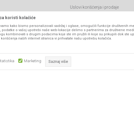
Uslovi korišćenja i prodaje
Politika privatnosti
a koristi kolačiće
Kako kupiti
vamo kako bismo personalizovali sadržaj i oglase, omogućili funkcije društvenih medi
ko, podatke o vašoj upotrebi naše web-lokacije delimo s partnerima za društvene medi
Isporuka
ogu kombinovati s drugim podacima koje ste im pružili ili koje su prikupili dok ste up
orišćenja naših internet stranica vi prihvatate našu upotrebu kolačića.
Načini plaćanja
itanja
Pravo na odustajanje
Reklamacije
tatistika
Marketing
Saznaj više
Povraćaj sredstava
Zamjena artikala
Obavezni kolačići čine stranicu upotrebljivom omogućavajući osnov
Plaćanje karticama
što su navigacija stranicom i pristup zaštićenim područjima. Sajt kor
koji su nužni za ispravno funkcionisanje naše web stranice kako b
pojedine tehničke funkcije i tako Vam osigurali pozitivno korisničko
ika i samih cijena, ali ne možemo garantovati da su sve informacije kompletne i be
podrazumijeva da su dostupni u svakom trenutku.