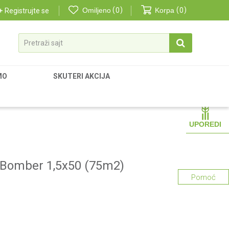
Omiljeno
0
Korpa
0
Registrujte se
Pretraži sajt
MO
SKUTERI AKCIJA
UPOREDI
 Bomber 1,5x50 (75m2)
Pomoć