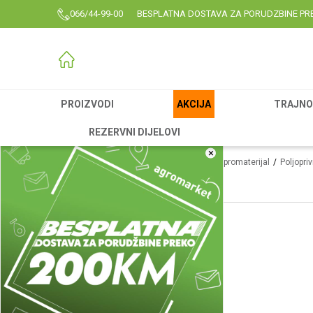
066/44-99-00
BESPLATNA DOSTAVA ZA PORUDZBINE PR
PROIZVODI
AKCIJA
TRAJNO 
REZERVNI DIJELOVI
×
Agromarket
Proizvodi
Garden
Agrorepromaterijal
Poljopri