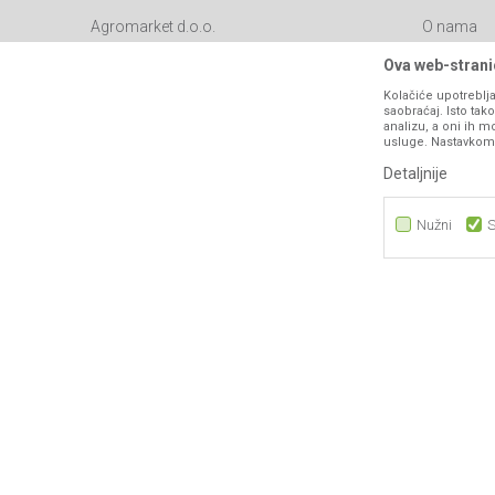
Agromarket d.o.o.
O nama
Brendovi
Matični broj: 11003826
Ova web-stranic
Katalozi
Kolačiće upotreblja
Adresa: Industrijska zona 2, broj 8B
saobraćaj. Isto ta
Saradnja
76300 Bijeljina
analizu, a oni ih m
usluge. Nastavkom k
Blog
Email:
webshop@agromarket.ba
Detaljnije
Najčešća p
066/44-99-00
Kontakt
Nužni
S
PIB: 4402278140003
Nužni
Statistika
Marketing
Nastojimo da budemo što precizniji u opisu proizvoda, prikazu sl