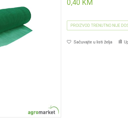
0,40
KM
PROIZVOD TRENUTNO NIJE D
Sačuvajte u listi želja
Up