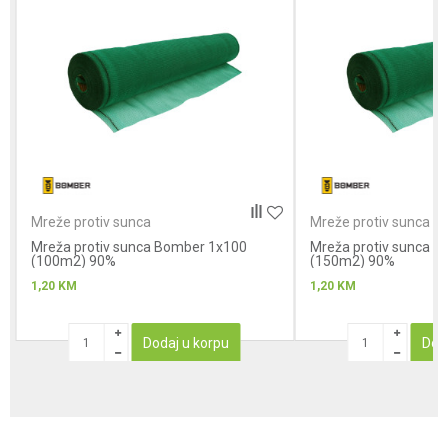
Poruka
Anti-spam zaštita - izračunajte koliko je 9 - 4 :
Mreže protiv sunca
Mreže protiv sunca
Mreža protiv sunca Bomber 1x100
POŠALJI
Mreža protiv sunca 
(100m2) 90%
(150m2) 90%
1,20
KM
1,20
KM
Dodaj u korpu
Dod