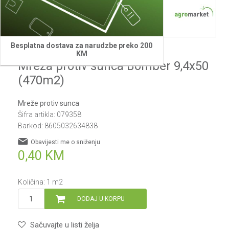
Besplatna dostava za narudzbe preko 200
Bomber
KM
Mreža protiv sunca Bomber 9,4x50
(470m2)
Mreže protiv sunca
Šifra artikla:
079358
Barkod:
8605032634838
Obavijesti me o sniženju
0,40
KM
Količina:
1
m2
DODAJ U KORPU
Sačuvajte u listi želja