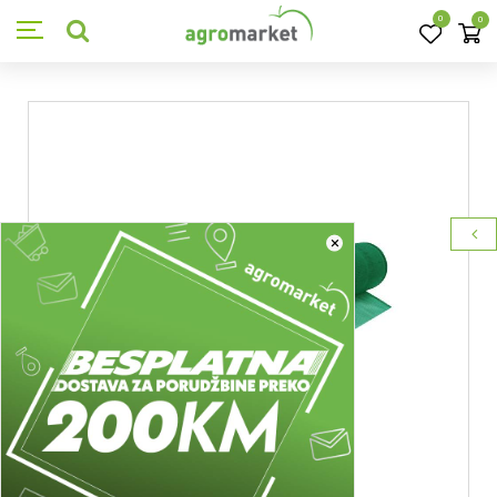
0
0
×