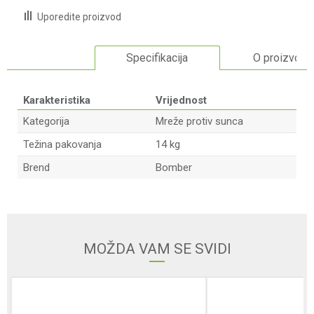
Uporedite proizvod
Specifikacija
O proizvodu
Karakteristika
Vrijednost
Kategorija
Mreže protiv sunca
Težina pakovanja
14 kg
Brend
Bomber
Ime/Nadimak
Email adresa
MOŽDA VAM SE SVIDI