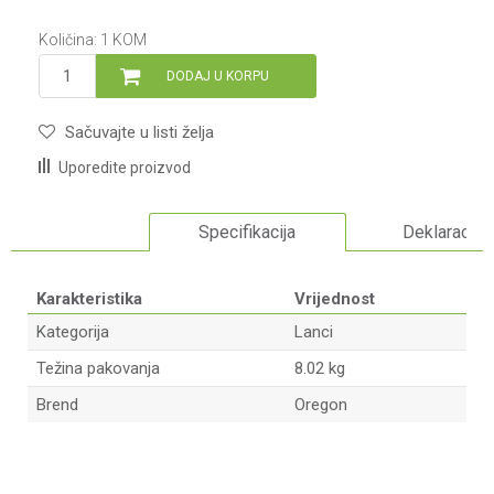
Količina:
1
KOM
DODAJ U KORPU
Sačuvajte u listi želja
Uporedite proizvod
Specifikacija
Deklaracija
Karakteristika
Vrijednost
Kategorija
Lanci
Težina pakovanja
8.02 kg
Brend
Oregon
Ime/Nadimak