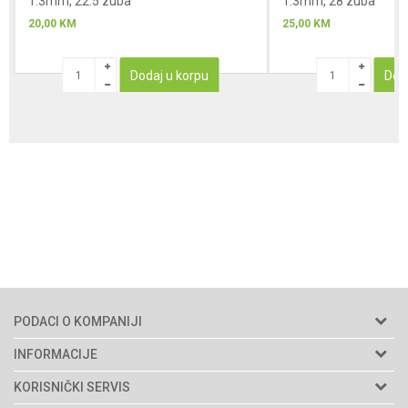
1.3mm, 22.5 zuba
1.3mm, 28 zuba
20,00
KM
25,00
KM
Dodaj u korpu
Dod
PODACI O KOMPANIJI
Agromarket d.o.o.
INFORMACIJE
Matični broj: 11003826
O nama
KORISNIČKI SERVIS