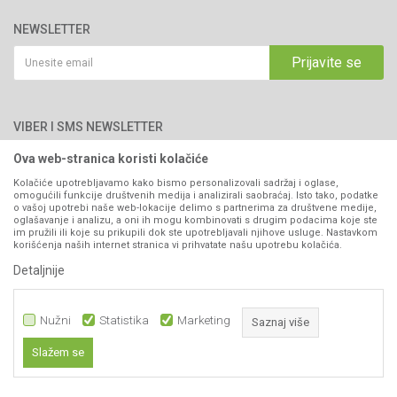
Brendovi
Adresa: Industrijska zona 2, broj 8B
Uslovi korišćenja i prodaje
76300 Bijeljina
Katalozi
NEWSLETTER
Politika privatnosti
Saradnja
Email:
webshop@agromarket.ba
Kako kupiti
Prijavite se
Blog
066/44-99-00
Isporuka
Najčešća pitanja
Načini plaćanja
PIB: 4402278140003
Kontakt
VIBER I SMS NEWSLETTER
Pravo na odustajanje
Reklamacije
Ova web-stranica koristi kolačiće
Prijavite se
Povraćaj sredstava
Kolačiće upotrebljavamo kako bismo personalizovali sadržaj i oglase,
omogućili funkcije društvenih medija i analizirali saobraćaj. Isto tako, podatke
Zamjena artikala
o vašoj upotrebi naše web-lokacije delimo s partnerima za društvene medije,
PRATITE NAS
oglašavanje i analizu, a oni ih mogu kombinovati s drugim podacima koje ste
Plaćanje karticama
im pružili ili koje su prikupili dok ste upotrebljavali njihove usluge. Nastavkom
korišćenja naših internet stranica vi prihvatate našu upotrebu kolačića.
Detaljnije
Nužni
Statistika
Marketing
Saznaj više
Slažem se
637,65
KM
DODAJ U KORPU
Nastojimo da budemo što precizniji u opisu proizvoda, prikazu slika i samih