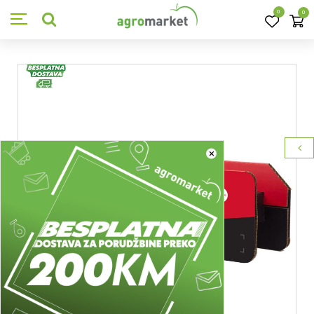
0
0
×