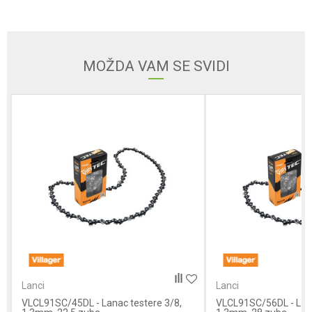
Email adresa
MOŽDA VAM SE SVIDI
Poruka
Anti-spam zaštita - izračunajte koliko je 4 + 1 :
POŠALJI
Lanci
Lanci
VLCL91SC/45DL - Lanac testere 3/8,
VLCL91SC/56DL - Lana