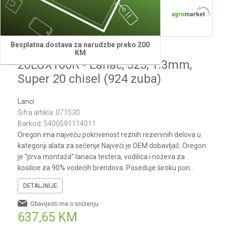
Besplatna dostava za narudzbe preko 200
Oregon
KM
20LGX100R - Lanac, 325, 1.3mm,
Super 20 chisel (924 zuba)
Lanci
Šifra artikla:
071530
Barkod:
5400591114011
Oregon ima najveću pokrivenost reznih rezervnih delova u
kategoriji alata za sečenje.Najveći je OEM dobavljač. Oregon
je “prva montaža” lanaca testera, vodilica i noževa za
kosilice za 90% vodećih brendova. Poseduje široku pon
...
DETALJNIJE
Obavijesti me o sniženju
637,65
KM