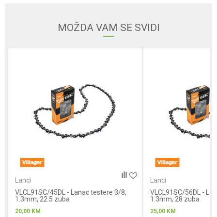
Email adresa
MOŽDA VAM SE SVIDI
Poruka
Anti-spam zaštita - izračunajte koliko je 4 + 1 :
Lanci
Lanci
VLCL91SC/45DL - Lanac testere 3/8,
POŠALJI
VLCL91SC/56DL - Lana
1.3mm, 22.5 zuba
1.3mm, 28 zuba
20,00
KM
25,00
KM