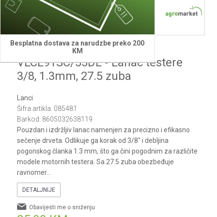
1
2
3
4
Besplatna dostava za narudzbe preko 200
Villager
KM
VLCL91SC/55DL - Lanac testere
3/8, 1.3mm, 27.5 zuba
Lanci
Šifra artikla:
085481
Barkod:
8605032638119
Pouzdan i izdržljiv lanac namenjen za precizno i efikasno
sečenje drveta. Odlikuje ga korak od 3/8" i debljina
pogonskog članka 1.3 mm, što ga čini pogodnim za različite
modele motornih testera. Sa 27.5 zuba obezbeđuje
ravnomer
...
DETALJNIJE
Obavijesti me o sniženju