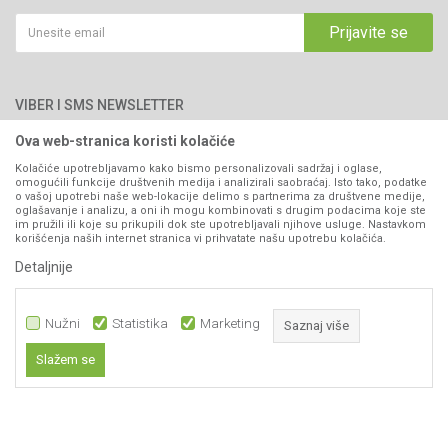
Saradnja
Email:
webshop@agromarket.ba
Kako kupiti
Prijavite se
Blog
066/44-99-00
Isporuka
Najčešća pitanja
Načini plaćanja
PIB: 4402278140003
Kontakt
VIBER I SMS NEWSLETTER
Pravo na odustajanje
Reklamacije
Ova web-stranica koristi kolačiće
Prijavite se
Povraćaj sredstava
Kolačiće upotrebljavamo kako bismo personalizovali sadržaj i oglase,
omogućili funkcije društvenih medija i analizirali saobraćaj. Isto tako, podatke
Zamjena artikala
o vašoj upotrebi naše web-lokacije delimo s partnerima za društvene medije,
PRATITE NAS
oglašavanje i analizu, a oni ih mogu kombinovati s drugim podacima koje ste
Plaćanje karticama
im pružili ili koje su prikupili dok ste upotrebljavali njihove usluge. Nastavkom
korišćenja naših internet stranica vi prihvatate našu upotrebu kolačića.
Detaljnije
Nužni
Statistika
Marketing
Saznaj više
Slažem se
Nastojimo da budemo što precizniji u opisu proizvoda, prikazu slika i samih
Nužni
cijena, ali ne možemo garantovati da su sve informacije kompletne i bez
grešaka. Svi artikli prikazani na sajtu su dio naše ponude i ne
Statistika