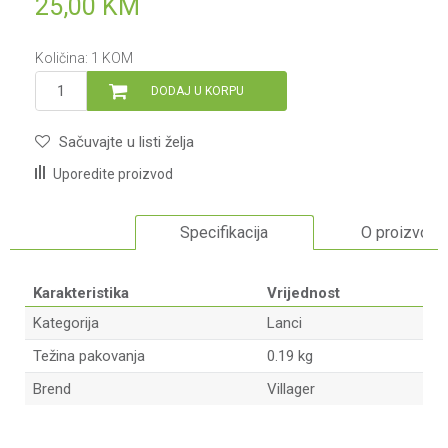
25,00
KM
Količina:
1
KOM
DODAJ U KORPU
Sačuvajte u listi želja
Uporedite proizvod
Specifikacija
O proizvodu
Karakteristika
Vrijednost
Kategorija
Lanci
Težina pakovanja
0.19 kg
Brend
Villager
Ime/Nadimak