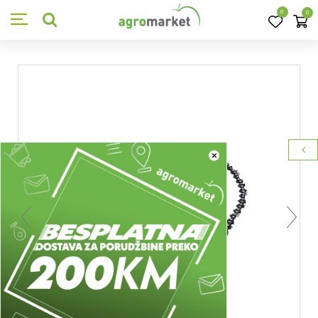
0
0
×